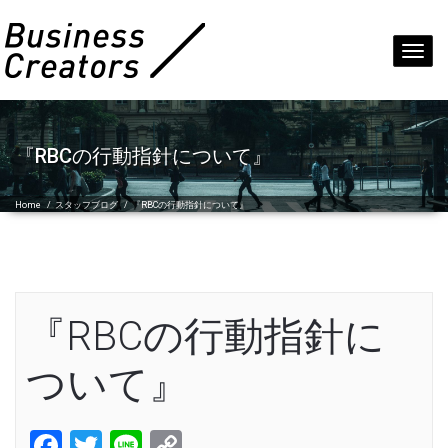
Toggl
navig
『RBCの行動指針について』
Home
/
スタッフブログ
/
『RBCの行動指針について』
『RBCの行動指針に
ついて』
Facebook
Twitter
Line
Copy