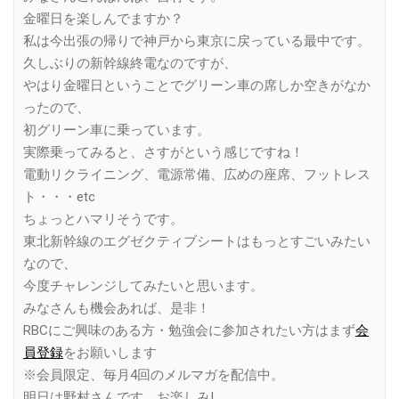
金曜日を楽しんでますか？
私は今出張の帰りで神戸から東京に戻っている最中です。
久しぶりの新幹線終電なのですが、
やはり金曜日ということでグリーン車の席しか空きがなか
ったので、
初グリーン車に乗っています。
実際乗ってみると、さすがという感じですね！
電動リクライニング、電源常備、広めの座席、フットレス
ト・・・etc
ちょっとハマリそうです。
東北新幹線のエグゼクティブシートはもっとすごいみたい
なので、
今度チャレンジしてみたいと思います。
みなさんも機会あれば、是非！
RBCにご興味のある方・勉強会に参加されたい方はまず
会
員登録
をお願いします
※会員限定、毎月4回のメルマガを配信中。
明日は野村さんです。お楽しみ!