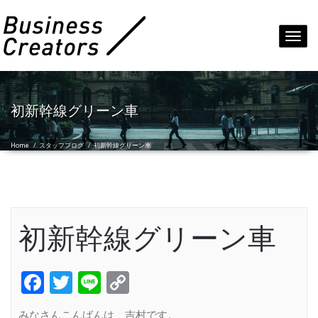
Toggl
navig
初新幹線グリーン車
Home
/
スタッフブログ
/
初新幹線グリーン車
初新幹線グリーン車
Facebook
Twitter
Line
Copy
Link
みなさんこんばんは、吉村です。