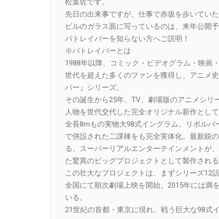
松葉佐です。
先日の出来事ですが、仕事で赤坂を歩いていた
ビルのガラス面に写っているのは、来年公開予
パトレイバーを知らない方へご説明！
※パトレイバーとは
1988年以降、コミック・ビデオグラム・映
世代を超えた多くのファンを獲得し、アニメ史
バー』シリーズ。
その誕生から25年、TV、劇場版のアニメシ
人物を世代交代した完全オリジナル新作として
全長8mもの実物大98式イングラム、リボル
で併設された二課棟をも完全実体化。最新鋭のC
る、スーパーリアルエンターテインメントが、
た驚異のビッグプロジェクトとして製作される
この壮大なプロジェクトは、まずシリーズ12話
全国にて順次劇場上映を開始。2015年には
いる。
21世紀の首都・東京に現れ、戦う巨大な98