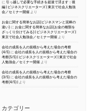
に
引っ越しで必要な手続きを超速で済ます：後
編 | ビジネスクリエーターズ | 東京で社会人勉強
会／セミナー開催
より
お金に関する簡単なお話(ビジネスマンと泥棒の
違い)
に
お金に関する簡単なお話(お金の種類を
ざっくり分けてみる) | ビジネスクリエーターズ |
東京で社会人勉強会／セミナー開催
より
会社の成長を人の規模から考えた場合の考察
(4/5)
に
会社の成長を人の規模から考えた場合の
考察(5/5) | ビジネスクリエーターズ | 東京で社会
人勉強会／セミナー開催
より
会社の成長を人の規模から考えた場合の考察
(3/5)
に
会社の成長を人の規模から考えた場合の
考察(4/5) |
より
カテゴリー