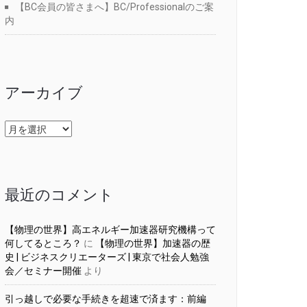
【BC会員の皆さまへ】BC/Professionalのご案
内
アーカイブ
ア
ー
カ
イ
ブ
最近のコメント
【物理の世界】高エネルギー加速器研究機構って
何してるところ？
に
【物理の世界】加速器の歴
史 | ビジネスクリエーターズ | 東京で社会人勉強
会／セミナー開催
より
引っ越しで必要な手続きを超速で済ます：前編