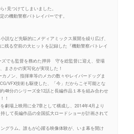
ら↑見つけてしまいました。
定の機動警察パトレイバーです。
画・小説など先駆的にメディアミックス展開を繰り広げ、
に残る空前の大ヒットを記録した『機動警察パトレイ
リーズでも監督を務めた押井 守を総監督に迎え、登場
、まさかの実写化が実現した！
バーカノン、指揮車等のメカの数々やレイバードッグま
G/VFX技術も駆使した、「今」だからこそ可能とな
約48分のシリーズ全12話と長編作品１本を組み合わせ
！！
を劇場上映用に全7章として構成し、2014年4月より
満を持して長編作品の全国拡大ロードショーが計画されて
式イングラム。誰もが心躍る映像体験が、いま幕を開け