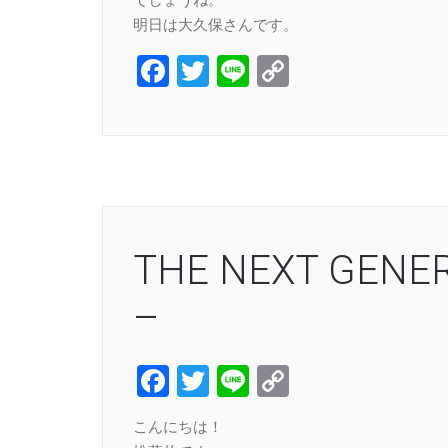
明日は大久保さんです。
Facebook
Twitter
Line
Copy
Link
THE NEXT GENER
–
Facebook
Twitter
Line
Copy
Link
こんにちは！