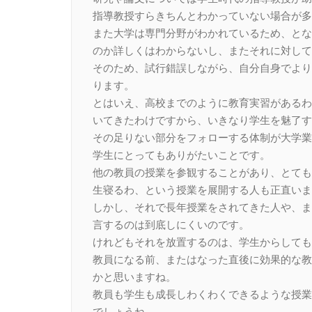
指導教授すらきちんとわかっていない場合が多
また大学は専門分野がわかれているため、とな
のか詳しくはわからないし、またそれに対して
そのため、試行錯誤しながら、自分自身でより
ります。
とはいえ、高校までのように教育実習があるわ
いてきたわけですから、いきなり学生を魅了す
その足りない部分をフォローする体制が大学業
学生にとってもありがたいことです。
他の教員の授業を参観することがあり、とても
生寝るわ、という授業を展開する人も正直いま
しかし、それで長年授業をされてきた人や、ま
言するのは到底しにくいのです。
けれどもそれを放置するのは、学生からしても
教員になる前、またはなった直後に効果的な教
かと思いますね。
教員も学生も成長しわくわくできるような授業
でしょうね。