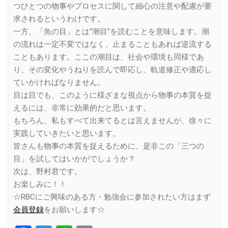
つひとつの物事やプロセスに関して細心の注意や配慮が要
求されるというわけです。
一方、「魚の目」とは“潮目”を読むことを意味します。潮
の流れは一定不変ではなく、止まることもあれば逆流する
こともあります。ここの潮目は、社会や環境も同様であ
り、その変化やうねりを読んで即応し、軌道修正や適応し
ていかければなりません。
目は目でも、このように様ざまな視点から物事の本質を捉
えるには、非常に効果的だと思います。
もちろん、私もすべて出来てるとは言えませんが、徐々に
実践していきたいと思います。
皆さんも物事の本質を捉えるために、是非この「三つの
目」を試してはいかがでしょうか？
次は、野村君です。
お楽しみに！！
☆RBCにご興味のある方・勉強会に参加されたい方はまず
会員登録
をお願いします☆