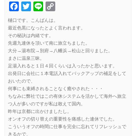
Facebook
Twitter
Line
Copy
Link
樋口です。こんばんは。
最近色黒になったとよく言われます。
その秘訣は内緒です。
先週九連休を頂いて南に旅立ちました。
大分→湯布院→別府→八幡浜→松山と回りました。
まさに温泉三昧。
足湯入れると１日４回くらいは入ったかと思います。
出発日に会社に１本電話入れてバックアップの補足をして
おいたので、
何事にも束縛されることなく癒やされた・・・
ちなみに弊社ではこの有休システムを活かして海外へ旅立
つ人が多いのですが私は敢えて国内。
昨年は京都に出かけましたし。
オンオフの切り替えの重要性を痛感した連休でした。
こういうオフの時間に仕事を完全に忘れてリフレッシュで
きるかで、