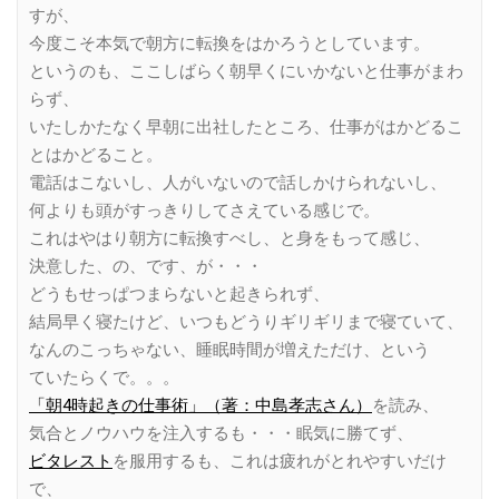
すが、
今度こそ本気で朝方に転換をはかろうとしています。
というのも、ここしばらく朝早くにいかないと仕事がまわ
らず、
いたしかたなく早朝に出社したところ、仕事がはかどるこ
とはかどること。
電話はこないし、人がいないので話しかけられないし、
何よりも頭がすっきりしてさえている感じで。
これはやはり朝方に転換すべし、と身をもって感じ、
決意した、の、です、が・・・
どうもせっぱつまらないと起きられず、
結局早く寝たけど、いつもどうりギリギリまで寝ていて、
なんのこっちゃない、睡眠時間が増えただけ、という
ていたらくで。。。
「朝4時起きの仕事術」（著：中島孝志さん）
を読み、
気合とノウハウを注入するも・・・眠気に勝てず、
ビタレスト
を服用するも、これは疲れがとれやすいだけ
で、