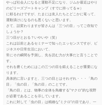
やっぱ社会人になると運動不足になり、ジムか最近はやり
のビリーズブートキャンプ（すでに持ってるｗ）
に頼るわけですが、たまには友人たちとどこかに篭って、
運動漬けになるのも悪くないと思います。
さて、話変わりますが皆さんは「三つの目」ってご存知で
しょうか？
三つ目がとおる？いやいや（笑）
これは以前とあるセミナーで知ったエッセンスですが、ビ
ジネスや日常生活において、
常にその瞬間を予測し、先を読む力が大事だと言うことで
す。
それを磨くためにはこの三つの目を鍛えることが重要にな
ります。
具体的に言いますと、三つの目とはそれぞれ・・・「鳥の
目」「虫の目」「魚の目」のことです。
「鳥の目」とは、物事の全体を鳥瞰する“マクロ”的な視野
が必要であることを示しています。
これに対して「虫の目」は精緻な“ミクロ”の目であり、一