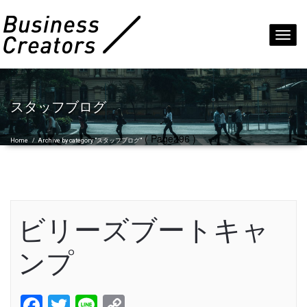
Toggl
navig
スタッフブログ
( Page296 )
Home
/
Archive by category "スタッフブログ"
ビリーズブートキャ
ンプ
Facebook
Twitter
Line
Copy