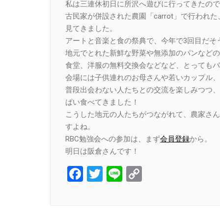
私は三連休初日に所沢へ遊びに行ってきたので
古民家が併設された農園「carrot」で行わ
見てきました。
アートと音楽と食の祭典で、今年で3回目だそ
地元でとれた新鮮な野菜や無添加のパンなどの
食堂、洋服の無料交換会などなど、とってもバ
会場には子供連れのお母さんや若いカップル、
普段出会わない人たちとの交流を楽しみつつ、
ぱい食べてきました！
こうした地元の人たちがつながれて、農家さん
すよね。
RBC勉強会への参加は、まず
会員登録
から。
明日は阪倉さんです！
Facebook
Twitter
Line
Copy
Link