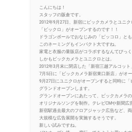
Link
こんにちは！
スタッフの阪倉です。
2012年9月27日、新宿にビックカメラとユニ
「ビックロ」がオープンするのです！！
ドラゴンボールでおなじみの「ピッコロ」とも
このネーミングもインパクト大ですね。
家電と衣服の量販店がコラボするなんてびっく
しかもビックカメラとユニクロとは。
2012年3月末に閉店した「新宿三越アルコッ
7月5日に「ビックカメラ新宿東口新店」がオ
9月27日にユニクロがオープンすると同時に「
グランドオープンします。
グランドオープンにあたって、ビックカメラの
オリジナルソングを制作。テレビCMや新聞広
新宿駅過去最大のフロアジャック広告など、両
大規模な広告展開を実施するそうです。
新しい試みですね。