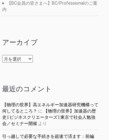
【BC会員の皆さまへ】BC/Professionalのご案
内
アーカイブ
ア
ー
カ
イ
ブ
最近のコメント
【物理の世界】高エネルギー加速器研究機構って
何してるところ？
に
【物理の世界】加速器の歴
史 | ビジネスクリエーターズ | 東京で社会人勉強
会／セミナー開催
より
引っ越しで必要な手続きを超速で済ます：前編