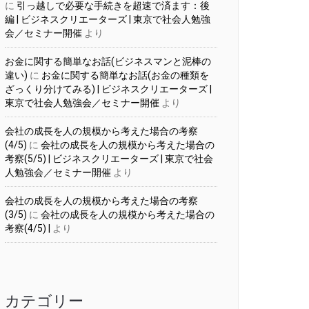
に
引っ越しで必要な手続きを超速で済ます：後
編 | ビジネスクリエーターズ | 東京で社会人勉強
会／セミナー開催
より
お金に関する簡単なお話(ビジネスマンと泥棒の
違い)
に
お金に関する簡単なお話(お金の種類を
ざっくり分けてみる) | ビジネスクリエーターズ |
東京で社会人勉強会／セミナー開催
より
会社の成長を人の規模から考えた場合の考察
(4/5)
に
会社の成長を人の規模から考えた場合の
考察(5/5) | ビジネスクリエーターズ | 東京で社会
人勉強会／セミナー開催
より
会社の成長を人の規模から考えた場合の考察
(3/5)
に
会社の成長を人の規模から考えた場合の
考察(4/5) |
より
カテゴリー