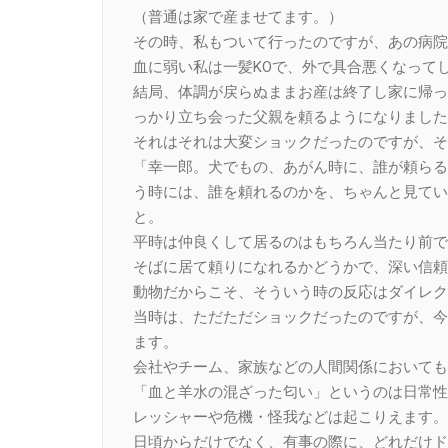
（普通は家で産ませてます。）
その時、私もついて行ったのですが、あの病院
血に弱い私は一髪KOで、外で具合悪くなって
結局、体調が戻らぬままお産は終了し家に帰っ
っかり立ち会った父親を頼るようになりました
それはそれは大変ショックだったのですが、そ
「幸一郎。犬でもの、あがん時に、誰が頼らる
う時には、誰を頼れるのかを、ちゃんと見てい
と。
平時は仲良くして居るのはもちろん当たり前で
そばに居て頼りになれるかどうかで、深い信頼
動物だからこそ、そういう時の反応はダイレク
当時は、ただただショックだったのですが、今
ます。
会社やチーム、家族などの人間関係においても
「血と羊水の混ざった匂い」というのは日常性
レッシャーや危機・怪我などは起こりえます。
日頃からだけでなく、有事の際に、どれだけド