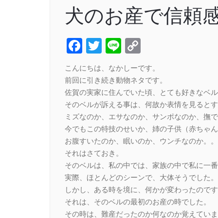
犬のお産で信頼
Facebook
Twitter
Line
Copy
Link
こんにちは、なかしーです。
前回に引き続き動物ネタです。
佐賀の実家に住んでいた頃、とても好きなベル
そのベルが訴える事は、何故か表情を見るとす
ミズなのか、エサなのか、サンポなのか、撫で
今でもこの特技のせいか、姉の子供（赤ちゃん
お腹すいたのか、眠いのか、ウンチなのか。。
それはさておき。
そのベルは、私の中では、家族の中で私に一番
実際、ほとんどのシーンで、大体そうでした。
しかし、ある時を境に、何かが変わったのです
それは、そのベルの最初のお産の時でした。
その時は、難産だったのか何なのか覚えていま