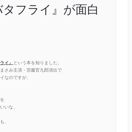
バタフライ』が面白
ライ』
という本を知りました。
まさみ主演・宮藤官九郎演出で
イなのですが、
を
いいな、
も、