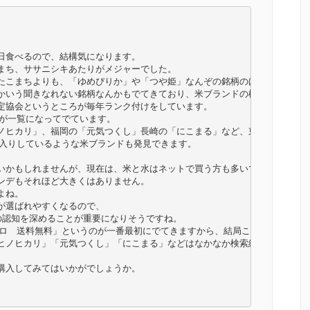
食べるので、結構気になります。

まち、ササニシキあたりがメジャーでした。

たこまちよりも、「ゆめぴりか」や「つや姫」なんぞの銘柄のほうが単価が高
かいう聞きなれない銘柄なんかもでてきており、米ブランドの様子も大きく変
定協会というところが毎年ランク付けをしています。

が一覧になってでています。

ノヒカリ」、福岡の「元気つくし」長崎の「にこまる」など、東北や新潟など
入りしているような米ブランドも発見できます。

いかもしれませんが、現在は、米と水はネットで買う方も多いです。

デもそれほど大きくはありません。

ね。

選ばれやすくなるので、

認知を深めることが重要になりそうですね。

キロ　送料無料」というのが一番最初にでてきますから、結局このキーワードで
ヒノヒカリ」「元気つくし」「にこまる」などはなかなか検索結果一覧にはで
入してみてはいかがでしょうか。
