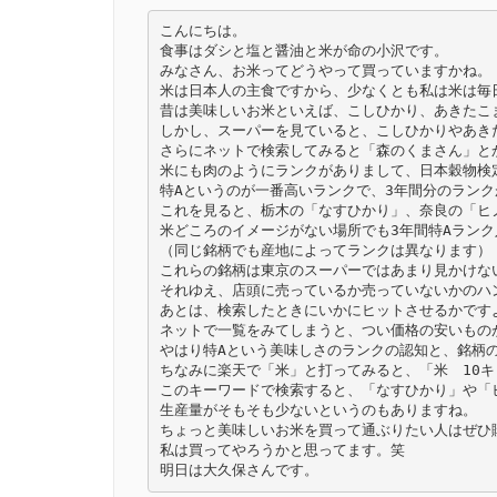
Link
こんにちは。

食事はダシと塩と醤油と米が命の小沢です。

みなさん、お米ってどうやって買っていますかね。

米は日本人の主食ですから、少なくとも私は米は毎日
昔は美味しいお米といえば、こしひかり、あきたこ
しかし、スーパーを見ていると、こしひかりやあき
さらにネットで検索してみると「森のくまさん」と
米にも肉のようにランクがありまして、日本穀物検
特Aというのが一番高いランクで、3年間分のランク
これを見ると、栃木の「なすひかり」、奈良の「ヒ
米どころのイメージがない場所でも3年間特Aランク
（同じ銘柄でも産地によってランクは異なります）

これらの銘柄は東京のスーパーではあまり見かけな
それゆえ、店頭に売っているか売っていないかのハン
あとは、検索したときにいかにヒットさせるかですよ
ネットで一覧をみてしまうと、つい価格の安いものが
やはり特Aという美味しさのランクの認知と、銘柄の
ちなみに楽天で「米」と打ってみると、「米　10
このキーワードで検索すると、「なすひかり」や「
生産量がそもそも少ないというのもありますね。

ちょっと美味しいお米を買って通ぶりたい人はぜひ購
私は買ってやろうかと思ってます。笑

明日は大久保さんです。