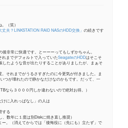
ね。（笑）
LINKSTATION RAID NASのHDD交換」
の続きです
の後非常に快適です。とーーーってもしずかちゃん。
それまでデフォルトで入っていた
SeagateのHDD
はそこそ
共振したような音が出たりすることがありましたが、まぁそ
度。それまでがうるさすぎたのに今更気が付きました。ま
そいつが壊れたので静かなだけなのかもです。だって、一
TBなら３０００円しか違わないので絶対お得。）
だけに入れっぱなし」の人は
管する
但し、数年に１度は別Diskに焼き直し推奨）
よー。（消えてからでは「後悔役に（先にも）立たず」で