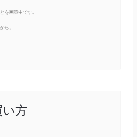
とを画策中です。
から。
買い方