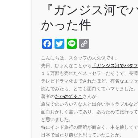
『ガンジス河で
かった件
Facebook
Twitter
Line
Copy
Link
こんにちは、スタッフの大久保です。
先日、ひょんなことから
『ガンジス河でバタフ
１５万部も売れたベストセラーだそうで、長澤
テレビドラマ化までされたほど、有名なエッセ
読んでみたら、とても面白くてハマりました。
著者の
たかのてるこ
さんが
旅先でのいろいろな人と出会いやトラブルなど
面白おかしく書いてあり、あらためて旅行って
と思いました。
特にインド旅行の箇所が面白く、本を通してで
日本で当たり前だと思っていたことが、