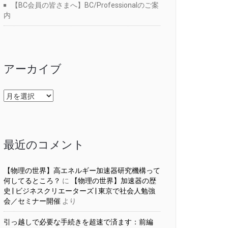
【BC会員の皆さまへ】BC/Professionalのご案
内
アーカイブ
ア
ー
カ
イ
ブ
最近のコメント
【物理の世界】高エネルギー加速器研究機構って
何してるところ？
に
【物理の世界】加速器の歴
史 | ビジネスクリエーターズ | 東京で社会人勉強
会／セミナー開催
より
引っ越しで必要な手続きを超速で済ます：前編