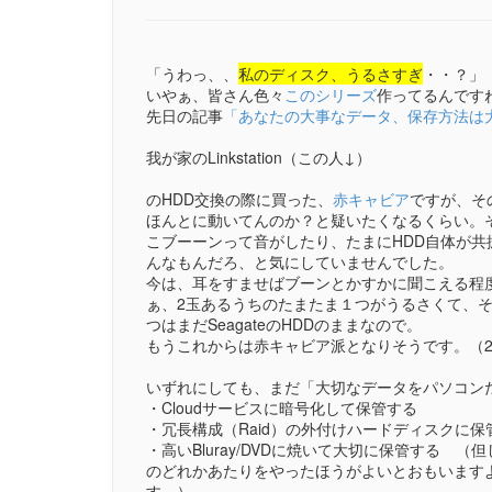
「うわっ、、
私のディスク、うるさすぎ
・・？」
いやぁ、皆さん色々
このシリーズ
作ってるんです
先日の記事
「あなたの大事なデータ、保存方法は大丈夫？
我が家のLinkstation（この人↓）
のHDD交換の際に買った、
赤キャビア
ですが、そ
ほんとに動いてんのか？と疑いたくなるくらい。
こブーーンって音がしたり、たまにHDD自体が
んなもんだろ、と気にしていませんでした。
今は、耳をすませばブーンとかすかに聞こえる程
ぁ、2玉あるうちのたまたま１つがうるさくて、
つはまだSeagateのHDDのままなので。
もうこれからは赤キャビア派となりそうです。（2
いずれにしても、まだ「大切なデータをパソコン
・Cloudサービスに暗号化して保管する
・冗長構成（Raid）の外付けハードディスクに保
・高いBluray/DVDに焼いて大切に保管する （
のどれかあたりをやったほうがよいとおもいます
す。）