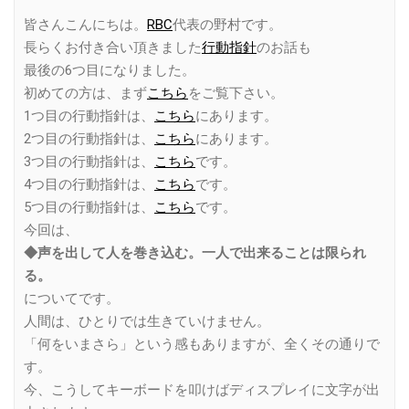
Link
皆さんこんにちは。
RBC
代表の野村です。
長らくお付き合い頂きました
行動指針
のお話も
最後の6つ目になりました。
初めての方は、まず
こちら
をご覧下さい。
1つ目の行動指針は、
こちら
にあります。
2つ目の行動指針は、
こちら
にあります。
3つ目の行動指針は、
こちら
です。
4つ目の行動指針は、
こちら
です。
5つ目の行動指針は、
こちら
です。
今回は、
◆声を出して人を巻き込む。一人で出来ることは限られ
る。
についてです。
人間は、ひとりでは生きていけません。
「何をいまさら」という感もありますが、全くその通りで
す。
今、こうしてキーボードを叩けばディスプレイに文字が出