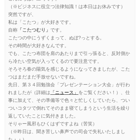
（※ビジネスに役立つ法律知識！は本日はお休みです）
突然ですが、
私は「こたつ」が大好きです。
自称
「こたつむり」
です。
こたつの中にうずくまって、ぬぼ?っとする。
その時間が大好きなんです。
でも、こたつ布団を肩のあたりまで引っ張ると、反対側か
ら冷たい空気が入ってくるので要注意です。
そろそろ春の陽気を感じるようになってきましたが、こた
つはまだまだ手放せないですね。
先日、第３４回勉強会「プレゼンテーション大会」が行わ
れましたが（詳細は
「ニュース」
をご覧ください！）、仕
事に加えて、その準備等で色々と忙しくしていたら、つい
ついコタツで倒れてそのまま寝てしまうという生活を繰り
返していたことに気付きました。
そりゃー風邪もひくはずですよね（苦笑）
（※昨日は、聞き苦しい鼻声での司会で失礼いたしまし
た・・）