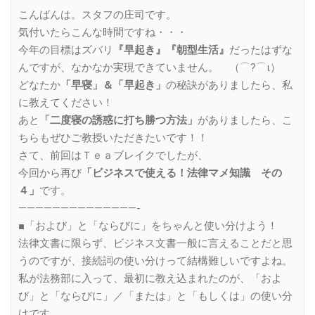
Link
こんばんは。スタフの庄司です。
気付いたらこんな時間ですね・・・
今年の目標はズバリ
『早起き』『朝型生活』
だったはずな
んですが、なかなか実現できていません。 （⌒?⌒ι）
どなたか
「早寝」＆「早起き」
の秘訣がありましたら、私
に教えてください！
あと
「二度寝の誘惑に打ち勝つ方法」
がありましたら、こ
ちらもぜひご教授いただきたいです！！
さて、前回はＴｅａブレイクでしたが、
今回から再び
「ビジネスで使える！法律マメ知識 その
４」
です。
——————————————-
■「および」と「ならびに」をちゃんと使い分けよう！
法律文書に限らず、ビジネス文書一般に言えることだと思
うのですが、接続詞の使い分けって結構難しいですよね。
私が法務部に入って、最初に教え込まれたのが、「およ
び」と「ならびに」／「または」と「もしくは」の使い分
けです。