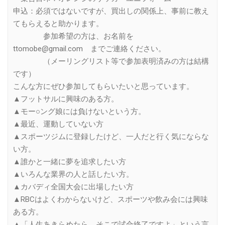
申込：必須ではないですが、買出しの関係上、事前に教え
てもらえると助かります。
参加希望の方は、お名前を
ttomobe@gmail.com までご連絡ください。
（メーリングリスト等で参加表明済みの方は結構
です）
こんな方にぜひ参加してもらいたいと思っています。
▲フットサルに興味のある方。
▲モー○ング娘には負けないという方。
▲最近、運動していない方
▲スポーツジムに登録したけど、一人だと行く気にならな
い方。
▲誰かと一緒に夢を追求したい方
▲いろんな業界の人と話したい方。
▲カバディ全国大会に出場したい方
▲RBCはよくわからないけど、スポーツや飲み会には興味
ある方。
▲「人生あきらめたら、そこで試合終了ですよ」という言