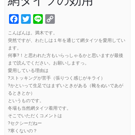
網タイツの効用
Facebook
Twitter
Line
Copy
Link
こんばんは。満木です。
突然ですが、わたしは１年を通じて網タイツを愛用してい
ます。
何事?！と思われた方もいらっしゃるかと思いますが最後
まで読んでください。お願いしますっ。
愛用している理由は
?ストッキングが苦手（張りつく感じがキライ）
?かといって生足ではまずいときがある（靴をぬいであが
るときとか）
というものです。
冬場も当然網タイツ着用です。
そこでいただくコメントは
?セクシーだねー
?寒くないの？