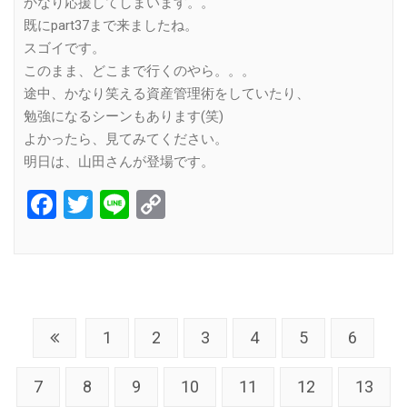
かなり応援してしまいます。。
既にpart37まで来ましたね。
スゴイです。
このまま、どこまで行くのやら。。。
途中、かなり笑える資産管理術をしていたり、
勉強になるシーンもあります(笑)
よかったら、見てみてください。
明日は、山田さんが登場です。
Facebook
Twitter
Line
Copy
Link
1
2
3
4
5
6
7
8
9
10
11
12
13