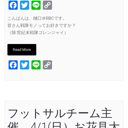
Facebook
Twitter
Line
Copy
Link
こんばんは、樋口＠RBCです。
皆さん戦隊モノってお好きですか？
（除:世紀末戦隊ゴレンジャイ）
Read More
Facebook
Twitter
Line
Copy
Link
フットサルチーム主
催 4/1(日）お花見大