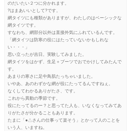
のだいたい２つに分かれます。
?はまあいいとして?です。
網タイツにも種類がありますが、わたしのはベーシックな
網タイツです。
すなわち、網部分以外は直接外気にふれているんです。
「網タイツは防寒の役にはたっていないかもしれな
い・・・」
思い立ったが吉日。実験してみました。
網タイツをはかず、生足＋ブーツでおでかけしてみたんで
す。
あまりの寒さに足中鳥肌たっちゃいました。
いやあ、あのわずかな網が役にたってるんですねぇ。
なくしてわかるありがたさ、です。
これから異動の季節です。
役にたってるのー？と思ってた人も、いなくなってみてあ
りがたさが分かることもあります。
たまに「●△さんの仕事って楽そう」とかって人のことを
いう人、いますね。