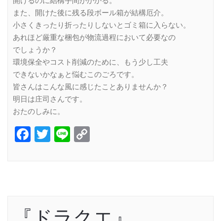
開けるのに結構手間がかかる。
また、開けた後に残る段ボール箱が結構厄介。
小さくきったり折ったりしないとゴミ箱に入らない。
あれほど厳重な梱包が物流過程において必要なの
でしょうか？
環境保全やコスト削減のために、もう少し工夫
できないかなぁと悩むこのごろです。
皆さんはこんな風に感じたことありませんか？
明日は庄司さんです。
おたのしみに。
Facebook
Twitter
Line
Copy
Link
『ドラクエ』