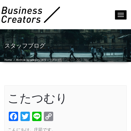
Toggl
navig
スタッフブログ
( Page305 )
Home
/
Archive by category "スタッフブログ"
こたつむり
Facebook
Twitter
Line
Copy
Link
こんにちは。庄司です。