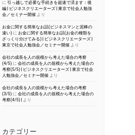
に
引っ越しで必要な手続きを超速で済ます：後
編 | ビジネスクリエーターズ | 東京で社会人勉強
会／セミナー開催
より
お金に関する簡単なお話(ビジネスマンと泥棒の
違い)
に
お金に関する簡単なお話(お金の種類を
ざっくり分けてみる) | ビジネスクリエーターズ |
東京で社会人勉強会／セミナー開催
より
会社の成長を人の規模から考えた場合の考察
(4/5)
に
会社の成長を人の規模から考えた場合の
考察(5/5) | ビジネスクリエーターズ | 東京で社会
人勉強会／セミナー開催
より
会社の成長を人の規模から考えた場合の考察
(3/5)
に
会社の成長を人の規模から考えた場合の
考察(4/5) |
より
カテゴリー