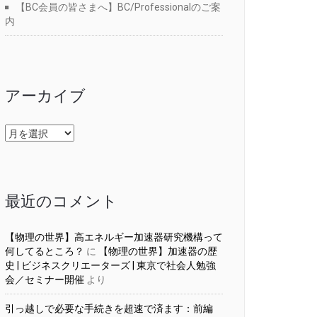
【BC会員の皆さまへ】BC/Professionalのご案
内
アーカイブ
ア
ー
カ
イ
ブ
最近のコメント
【物理の世界】高エネルギー加速器研究機構って
何してるところ？
に
【物理の世界】加速器の歴
史 | ビジネスクリエーターズ | 東京で社会人勉強
会／セミナー開催
より
引っ越しで必要な手続きを超速で済ます：前編