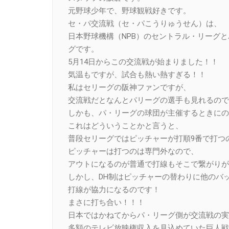
元野球少年で、野球観戦好きです。
セ・パ交流戦（セ・パこうりゅうせん）は、
日本野球機構（NPB）のセントラル・リーグ
グです。
5月14日からこの交流戦が始まりました！！
気温もですが、試合も熱い熱すぎる！！
私はセリーグの阪神ファンですが、
交流戦だとなんとパリーグの選手も見れるので
しかも、パ・リーグの球団が主催するときにの
これはどういうことかと言うと、
普段セリーグではピッチャーが打順9番で打つ
ピッチャーは打つのは専門外なので、
アウトになるのが普通で打線もそこで繋がりが
しかし、DH制はピッチャーの替わりに他のバ
打線が協力になるのです！
まさに打ち合い！！！
日本ではかねてからパ・リーグ側が交流戦の実
多額のテレビ放映権収入を見込めていた巨人戦