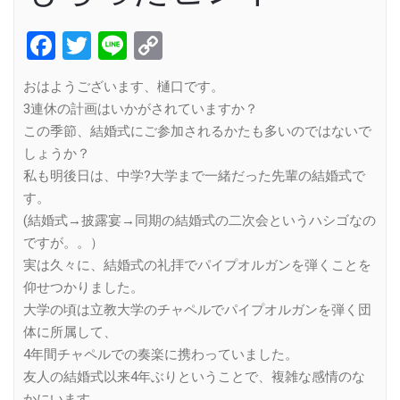
Facebook
Twitter
Line
Copy
Link
おはようございます、樋口です。
3連休の計画はいかがされていますか？
この季節、結婚式にご参加されるかたも多いのではないで
しょうか？
私も明後日は、中学?大学まで一緒だった先輩の結婚式で
す。
(結婚式→披露宴→同期の結婚式の二次会というハシゴなの
ですが。。）
実は久々に、結婚式の礼拝でパイプオルガンを弾くことを
仰せつかりました。
大学の頃は立教大学のチャペルでパイプオルガンを弾く団
体に所属して、
4年間チャペルでの奏楽に携わっていました。
友人の結婚式以来4年ぶりということで、複雑な感情のな
かにいます。