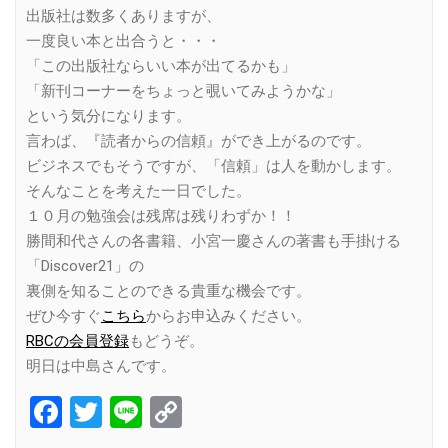
出版社は数多くありますが、
一度良い本と出合うと・・・
「この出版社ならいい本が出てるかも」
「新刊コーナーをちょっと覗いてみようかな」
という気分になります。
言わば、『読者からの信頼』ができ上がるのです。
ビジネスでもそうですが、「信頼」は人を動かします。
そんなことを考えた一日でした。
１０月の勉強会は残席は残りわずか！！
勝間和代さんの各書籍、小宮一慶さんの著書も手掛ける
「Discover21」の
裏側を知ることのできる貴重な機会です。
ぜひ今すぐ
こちら
からお申込みください。
RBCの会員登録
もどうぞ。
明日は中島さんです。
Facebook
Twitter
Line
Copy
Link