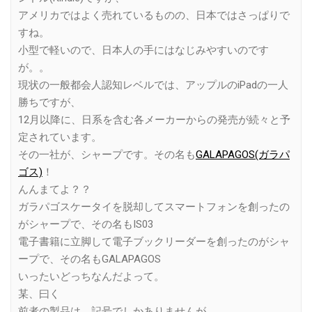
アメリカではよく売れているものの、日本ではさっぱりで
すね。
小型で軽いので、日本人の手にはなじみやすいのです
が。。
現状の一般都会人認知レベルでは、アップルのiPadの一人
勝ちですが、
12月以降に、日系を含む各メーカーからの発売が続々と予
定されています。
その一社が、シャープです。その名も
GALAPAGOS(ガラパ
ゴス)
！
んんまてよ？？
ガラパゴスケータイを脱却してスマートフォンを創ったの
がシャープで、その名もIS03
電子書籍に立脚して電子ブックリーダーを創ったのがシャ
ープで、その名もGALAPAGOS
いったいどっちなんだよって。
某、曰く
前者の製品は、記号でしかありませんが、