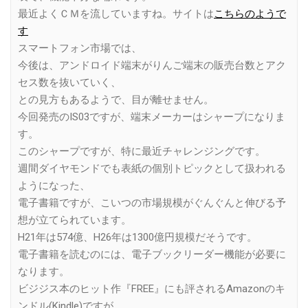
最近よくＣＭを流していますね。サイトは
こちらのようで
す
スマートフォン市場では、
今後は、アンドロイド端末がりんご端末の販売台数とアク
セス数を抜いていく、
との見方もあるようで、目が離せません。
今回発売のIS03ですが、端末メーカーはシャープになりま
す。
このシャープですが、特に最近チャレンジングです。
週間ダイヤモンドでも表紙の個別トピックとして扱われる
ようになった、
電子書籍ですが、こいつの市場規模がぐんぐんと伸びる予
想が立てられています。
H21年は574億、H26年は1300億円規模だそうです。
電子書籍を読むのには、電子ブックリーダー機能が必要に
なります。
ビジジス本のヒット作『FREE』にも評されるAmazonのキ
ンドル(Kindle)ですが、