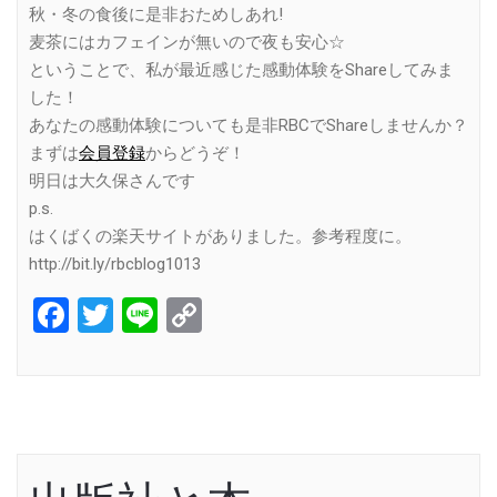
秋・冬の食後に是非おためしあれ!
麦茶にはカフェインが無いので夜も安心☆
ということで、私が最近感じた感動体験をShareしてみま
した！
あなたの感動体験についても是非RBCでShareしませんか？
まずは
会員登録
からどうぞ！
明日は大久保さんです
p.s.
はくばくの楽天サイトがありました。参考程度に。
http://bit.ly/rbcblog1013
Facebook
Twitter
Line
Copy
Link