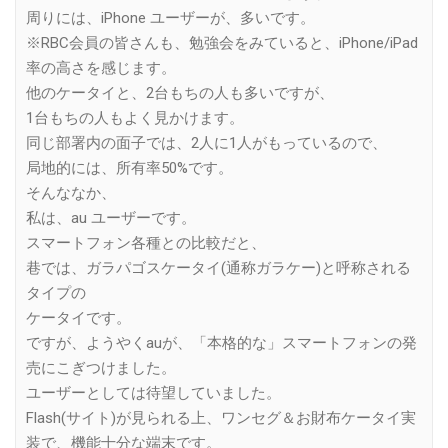
周りには、iPhone ユーザーが、多いです。
※RBC会員の皆さんも、勉強会をみていると、iPhone/iPad
率の高さを感じます。
他のケータイと、2台もちの人も多いですが、
1台もちの人もよく見かけます。
同じ部署内の面子では、2人に1人がもっているので、
局地的には、所有率50%です。
そんななか、
私は、au ユーザーです。
スマートフォン各種との比較だと、
巷では、ガラパゴスケータイ(通称ガラケー)と呼称される
タイプの
ケータイです。
ですが、ようやくauが、「本格的な」スマートフォンの発
売にこぎつけました。
ユーザーとしては待望していました。
Flash(サイト)が見られる上、ワンセグ＆お財布ケータイ実
装で、機能十分な端末です。