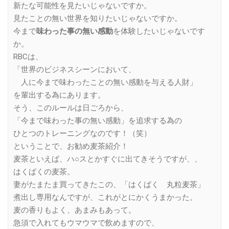
新たな可能性を見たいじゃないですか。
見たことの無い世界を知りたいじゃないですか。
今まで
味わった事の無い感動
を体験したいじゃないです
か。
RBCは、
「世界のビジネスシーンにおいて、
人に今まで味わったことの無い感動を与える人財」
を輩出する為にあります。
そう、このルールは日ごろから、
「今まで味わった事の無い感動」を追求する為の
ひとつのトレーニングなのです！（笑）
ということで、お勧め麦茶紹介！
麦茶といえば、ハ○スとかすぐに出てきそうですが、、
はくばくの麦茶。
妻がたまたま買ってきたこの、「はくばく 丸粒麦茶」
煮出し専用なんですが、これがとにかくうまかった。
麦の香りもよく、あまみもあって。
急須で入れてもウマウマで飲めますので、