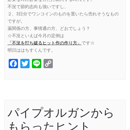
不況で節約志向も強いですし、
２、3日分でワンコインのものを置いたら売れそうなもの
ですが。
薬関係の方、事情通の方、どおでしょう？
☆不況といえば今月の定例は
「不況を打ち破るヒット作の作り方」
です☆
明日ははちすくんです。
Facebook
Twitter
Line
Copy
Link
パイプオルガンから
もらったヒント