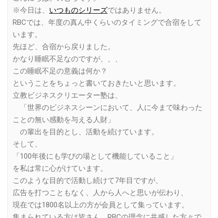
※今日は、
いつものシリーズ
ではありません。
RBCでは、年度の真ん中くらいのタイミングで合宿をして
います。
先ほど、合宿から戻りました。
かなり睡眠不足なのですが、、、
この睡眠不足の意義は何か？
ということをちょっと書いておきたいと思います。
立教ビジネスクリエーター塾は、
「世界のビジネスシーンにおいて、人に今まで味わった
ことの無い感動を与える人財」
の輩出を目的とし、活動を続けています。
そして、
「100年後にも学びの場として機能していること」
を私は常に心がけています。
このような目的で活動し続けて7年目ですが、
広告を打つこともなく、人から人へと思いが伝わり、
現在では1800名以上の方が会員として集っています。
集まられている方は皆さん、RBCの理念に共感した方々で