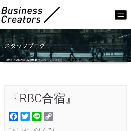
Toggl
navig
スタッフブログ
( Page189 )
Home
/
Archive by category "スタッフブログ"
『RBC合宿』
Facebook
Twitter
Line
Copy
Link
こんにちは。のむらです。