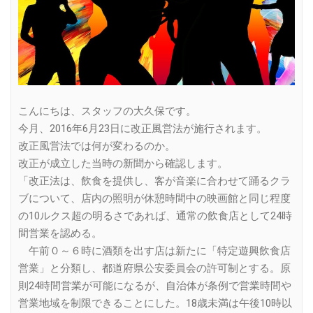
こんにちは、スタッフの大久保です。
今月、2016年6月23日に改正風営法が施行されます。
改正風営法では何が変わるのか。
改正が成立した当時の新聞から確認します。
「改正法は、飲食を提供し、客が音楽に合わせて踊るクラ
ブについて、店内の照明が休憩時間中の映画館と同じ程度
の10ルクス超の明るさであれば、通常の飲食店として24時
間営業を認める。
午前０～６時に酒類を出す店は新たに「特定遊興飲食店
営業」と分類し、都道府県公安委員会の許可制とする。原
則24時間営業が可能になるが、自治体が条例で営業時間や
営業地域を制限できることにした。18歳未満は午後10時以