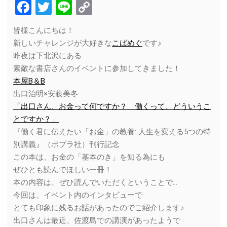
Facebook
Twitter
Line
Copy
Link
皆様こんにちは！
新しいチャレンジが大好きな
こばめぐ
です♪
昨夜は下北沢にある
素敵な書店さんのイベントに参加してきました！
本屋B＆B
出口治明×安藤美冬
「出口さん、お金って何ですか？ 働くって、どういうこ
とですか？」
『働く君に伝えたい「お金」の教養: 人生を変える5つの特
別講義』（ポプラ社）刊行記念
この本は、お金の「基本のき」を知る為にも
ぜひとも読んでほしい一冊！
本の内容は、ぜひ読んでいただくということで…
今回は、イベント内のインタビューで
とても印象に残るお話があったのでご紹介します♪
出口さんは最近、佐渡島での講演があったようで