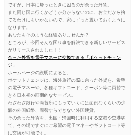
ですが、日本に帰ったときに困るのが余った外貨。
また同じ国に行くかどうか分からないのに、お金だから捨
てるわけにもいかないので、家にずっと置いておくように
なります。
あなたもそのような経験ありませんか？
ところが、今回そんな困り事を解決できる新しいサービス
がリリースされました！！
余った外貨を電子マネーに交換できる「ポケットチェン
ジ」
ホームページの説明によると、
ポケットチェンジは、海外旅行の際に余った外貨を、希望
の電子マネーや、各種ギフトコード、クーポン等に両替で
きる日本初の画期的なサービス。
わざわざ銀行や両替所にもっていくには面倒なくらいの少
額の外国紙幣、両替すらできない外国硬貨。
その余った外貨を、出国・帰国時に利用する空港や空港駅
で、その場ですぐにご希望の電子マネーやギフトコード等
に交換が可能です。