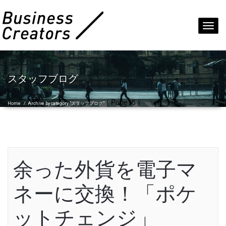
Toggl
navig
スタッフブログ
( Page15 )
Home
/
Archive by category "スタッフブログ"
余った外貨を電子マ
ネーに交換！「ポケ
ットチェンジ」