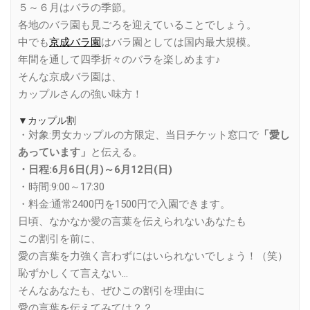
５～６月はバラの季節。
各地のバラ園も見ごろを迎えていることでしょう。
中でも
京成バラ園
はバラ園としては国内最大規模。
年間を通して四季折々のバラを楽しめます♪
そんな京成バラ園は、
カップルさんの強い味方！
▼カップル割
・対象:男女カップルの方限定、当日チケット窓口で
「愛し
あっています」
と伝える。
・日程:6月6日(月)～6月12日(日)
・時間:9:00～17:30
・料金:通常2400円を1500円で入園できます。
日頃、なかなか愛の言葉を伝えられないあなたも
この割引を前に、
愛の言葉を力強く言わずにはいられないでしょう！（笑）
恥ずかしくて言えない…
そんなあなたも、ぜひこの割引を理由に
愛の言葉を伝えてみては？？