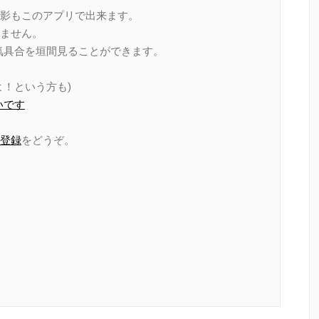
影もこのアプリで出来ます。
ません。
の本気具合を垣間見ることができます。
！という方も)
いです
登録
をどうぞ。