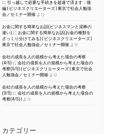
に
引っ越しで必要な手続きを超速で済ます：後
編 | ビジネスクリエーターズ | 東京で社会人勉強
会／セミナー開催
より
お金に関する簡単なお話(ビジネスマンと泥棒の
違い)
に
お金に関する簡単なお話(お金の種類を
ざっくり分けてみる) | ビジネスクリエーターズ |
東京で社会人勉強会／セミナー開催
より
会社の成長を人の規模から考えた場合の考察
(4/5)
に
会社の成長を人の規模から考えた場合の
考察(5/5) | ビジネスクリエーターズ | 東京で社会
人勉強会／セミナー開催
より
会社の成長を人の規模から考えた場合の考察
(3/5)
に
会社の成長を人の規模から考えた場合の
考察(4/5) |
より
カテゴリー