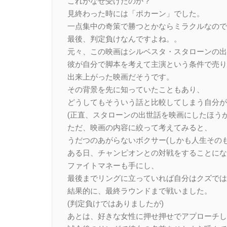
これがなぜ受けたのか？
見終わった時には「ポカーン」でした。
一点集中の奇策で勝つとかならミラクルなので
最後、判定負けなんですよね。。
元々、この映画はシルベスタ・スタローンの出
彼が自分で脚本を考えて主演という条件で売り
出来上がった映画だそうです。
その背景を先に知っていたこともあり、
どうしてもそういう話と比較してしまう自分が
(正直、スタローンの出世話を映画にしたほう
ただ、映画の内容に絞って考えてみると、
うだつのあがらないボクサー(しかも人生その
ある日、チャンピオンとの対戦をすることにな
ファイトマネーも手にし、
最後までリングに立っていれば自分はクズでは
結果的に、最終ラウンドまで戦いました。
(判定負けではありましたが)
あとは、好きな女性に押せ押せでアプローチし