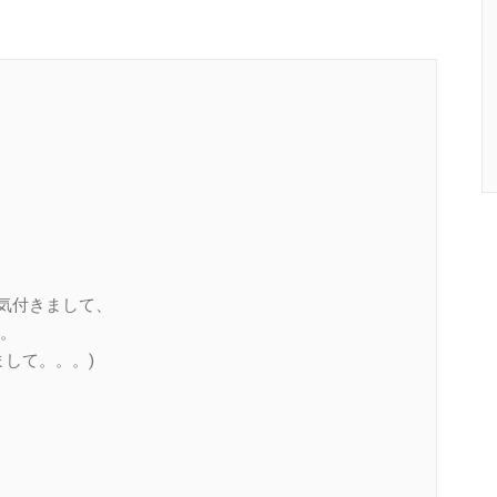
に気付きまして、
。
して。。。)