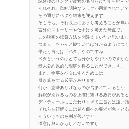
試合後のリングで彼女の名前をひたすら呼んで
それぞれ、単純明快なフラグが用意されていて
その通りにベタな結末を迎えます。
そもそも、それ以上にあまり考えることが無い
言外のストーリーや仕掛けを考えた時点で、
この映画の鑑賞方法を間違えていたと思いまし
つまり、ちゃんと観ていれば分かるようにつく
平たく言えば「ベタ」なのですね。
ベタというのはとても分かりやすいのですから
最大公約数的な理解を得ることができます。
また、物事をベタにするためには、
引き算をする必要があります。
何か、意味ありげなものが含まれているとか、
解釈が別れるものを正確に繋げる必要があると
ディティールにこだわりすぎて主旨とは遠い話
それらを紐解くには見る側への要求が色々とあ
そういうものを削ぎ落とすと、
深意は無いかもしれないですし、