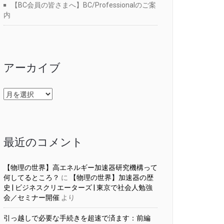
【BC会員の皆さまへ】BC/Professionalのご案
内
アーカイブ
ア
ー
カ
イ
ブ
最近のコメント
【物理の世界】高エネルギー加速器研究機構って
何してるところ？
に
【物理の世界】加速器の歴
史 | ビジネスクリエーターズ | 東京で社会人勉強
会／セミナー開催
より
引っ越しで必要な手続きを超速で済ます：前編