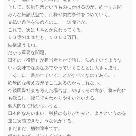
そして、契約作業というものにかけるのが、約一ヶ月間。
みんな缶詰状態で、仕様や契約条件をつめていく。
支払い条件を決めるのに、一週間とか。
これで、実は１％とか変わってくる。
５０億の１％だと、１０００万円。
結構違うよね。
だから重要な問題。
日本の（役所）が担当者とかで話し、決めていくような
いい意味でなあなあでやっていくこととは大きく違う。
「そこに、書かれていることがすべてなのである。」
欧米的な考え方がそこにあるのかもしれない。
今後国際社会を考えた場合は、やはりその方が、将来的に
も残るし、後任でもわかりやすいといえる。
個人的な性格からいうと、
日本的なあいまい、融通のありがたみと、よさというのを
逆に実感できたような気がする。
まだまだ、勉強途中です。
何かあればコメントくださいね。