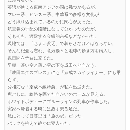
に落ち着いた。
英語が使える東南アジアの国は幾つかあるが、
マレー系、ヒンズー系、中華系の多様な文化が
どう織り込まれているのかに関心があった。
航空券の手配の段階になって分かったのだが、
そもそも、渡欧する金銭的余裕などなかった。
現地では、「ちょい貧乏」で暮らさなければならない。
そんな杞憂も忘れ、意気揚々と地球の歩き方を購入し、
数日間を予習に充てた。
早朝、蒼い空と薄い雲の下を成田へと向かう。
「成田エクスプレス」にも「京成スカイライナー」にも乗
らず、
分相応な「京成本線特急」が私を出迎えた。
窓ごしに、線路を隔てた向かいのホームが見える。
ホワイトボディーにブルーラインの列車が停車した。
実家へ帰省する時には必ず乗る足だ。
私にとって日暮里は「旅の駅」だった。
バックを抱えて静かに寝入った。