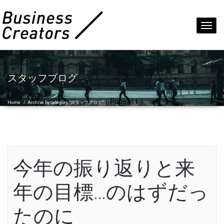
Toggl
navig
スタッフブログ
( Page311 )
Home
/
Archive by category "スタッフブログ"
今年の振り返りと来
年の目標…のはずだっ
たのに