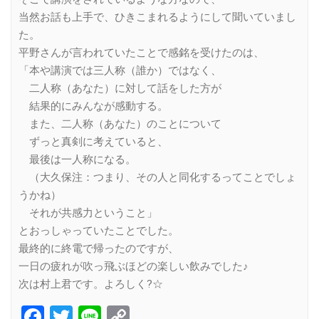
当然お話も上手で、ひきこまれるようにして聞いていまし
た。
平野さんが言われていたことで感銘を受けたのは、
「本や講演では三人称（誰か）ではなく、
二人称（あなた）に対して話をした方が
結果的にみんなが感動する。
また、二人称（あなた）のことについて
ずっと真剣に考えていると、
最後は一人称になる。
（大久保注：つまり、その人と同化するってことでしょ
うかね）
それが共感力ということ」
とおっしゃっていたことでした。
最終的に終電で帰ったのですが、
一日の疲れが吹っ飛ぶほどの楽しい飲みでした♪
次は村上君です。よろしく?☆
Facebook
Twitter
Line
Copy