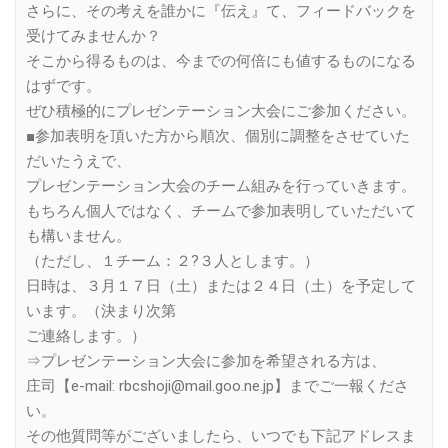
さらに、その考えを誰かに『伝え』て、フィードバックを
受けてみませんか？
そこから得るものは、今までの何倍にも値するものになる
はずです。
ぜひ積極的にプレゼンテーション大会にご参加ください。
■参加表明を頂いた方から順次、個別に調整をさせていた
だいたうえで、
プレゼンテーション大会のチーム組みを行っていきます。
もちろん個人ではなく、チームで参加表明していただいて
も構いません。
（ただし、１チーム：２?３人とします。）
日時は、３月１７日（土）または２４日（土）を予定して
います。（決まり次第
ご連絡します。）
⇒プレゼンテーション大会に参加を希望される方は、
庄司【e-mail: rbcshoji@mail.goo.ne.jp】までご一報くださ
い。
その他質問等がございましたら、いつでも下記アドレスま