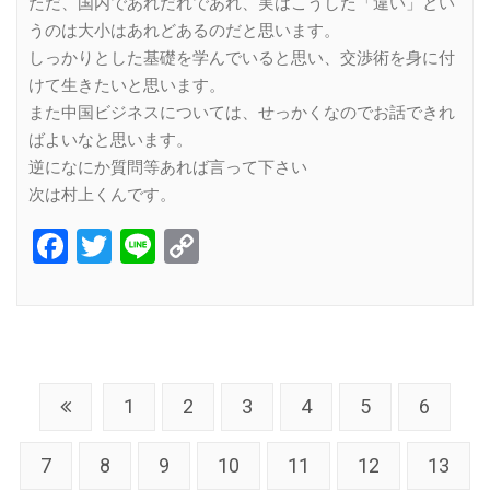
ただ、国内であれだれであれ、実はこうした「違い」とい
うのは大小はあれどあるのだと思います。
しっかりとした基礎を学んでいると思い、交渉術を身に付
けて生きたいと思います。
また中国ビジネスについては、せっかくなのでお話できれ
ばよいなと思います。
逆になにか質問等あれば言って下さい
次は村上くんです。
Facebook
Twitter
Line
Copy
Link
1
2
3
4
5
6
7
8
9
10
11
12
13