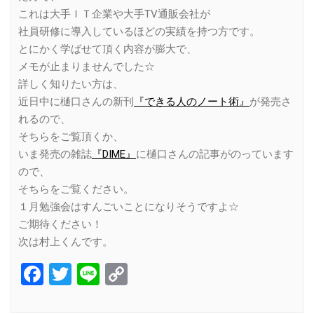
これは大手ＩＴ企業や大手TV通販会社が
社員研修に導入しているほどの実績を持つ方です。
とにかく学ばせて頂く内容が膨大で、
メモが止まりませんでした☆
詳しく知りたい方は、
近日中に樋口さんの新刊
『できる人のノート術』
が発売さ
れるので、
そちらをご覧頂くか、
いま発売の雑誌
『DIME』
に樋口さんの記事がのっています
ので、
そちらをご覧ください。
１月勉強会はすんごいことになりそうですよ☆
ご期待ください！
次は村上くんです。
Facebook
Twitter
Line
Copy
Link