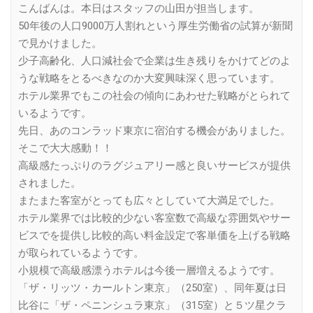
こんばんは。本日はスタッフの山田が担当します。
50年後の人口9000万人割れという厚生労働省の試算が新聞
で見かけました。
少子高齢化、人口減社会で企業は生き残りをかけてどのよ
うな戦略をとるべきなのか大変興味深く思っています。
ホテル業界でもこの社会の傾向にあわせた戦略がとられて
いるようです。
先日、あのコンラッド東京に宿泊する機会がありました。
そこで大大感動！！
高級感たっぷりのラグジュアリー感と良いサービスが提供
されました。
またまた客室がとっても広々としていて大満足でした。
ホテル業界では比較的少ない客室数で高級な雰囲気やサー
ビスでを提供し比較的高い料金設定で客単価を上げる戦略
が取られているようです。
小規模で高級感漂うホテルは今後一層増えるようです。
「ザ・リッツ・カールトン東京」（250室）、同年夏は日
比谷に「ザ・ペニンシュラ東京」（315室）と５ツ星クラ