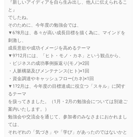
『新しいアイディアを自ら生み出し、他人に伝えられるこ
と』
でしたね。
そのために、今年度の勉強会では、
▼6?8月は、各々が高い成長目標を描く為に、マインドを
刺激し、
成長意欲や成功イメージを高めるテーマ
▼9?12月には、「ヒト・モノ・カネ」という観点から、
・ビジネスの成功事例振返り(モノ)×2回
・人脈構築及びメンテナンス(ヒト)×1回
・資金調達やキャッシュフロー(カネ)×1回
▼1?2月は、今年度の目標達成に役立つ「スキル」に関す
るテーマ
を扱ってきました。（1月・2月の勉強会については別途ご
案内いたします。）
勉強会や交流会を通じて、参加者のみなさまにおかれまし
ては、
それぞれの「気づき」や「学び」があったのではないかと