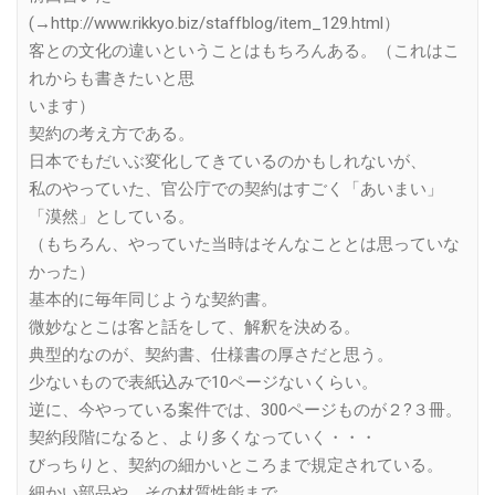
(→http://www.rikkyo.biz/staffblog/item_129.html）
客との文化の違いということはもちろんある。（これはこ
れからも書きたいと思
います）
契約の考え方である。
日本でもだいぶ変化してきているのかもしれないが、
私のやっていた、官公庁での契約はすごく「あいまい」
「漠然」としている。
（もちろん、やっていた当時はそんなこととは思っていな
かった）
基本的に毎年同じような契約書。
微妙なとこは客と話をして、解釈を決める。
典型的なのが、契約書、仕様書の厚さだと思う。
少ないもので表紙込みで10ページないくらい。
逆に、今やっている案件では、300ページものが２?３冊。
契約段階になると、より多くなっていく・・・
びっちりと、契約の細かいところまで規定されている。
細かい部品や、その材質性能まで。