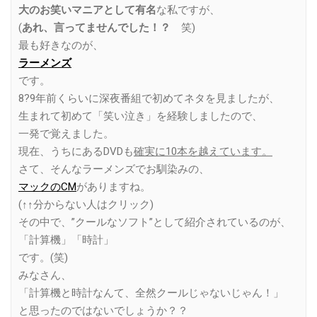
大のお笑いマニアとして有名
な私ですが、
(
あれ、言ってませんでした！？
笑)
最も好きなのが、
ラーメンズ
です。
8?9年前くらいに深夜番組で初めてネタを見ましたが、
生まれて初めて「笑い泣き」を経験しましたので、
一発で覚えました。
現在、うちにあるDVDも
確実に10本を越えています。
さて、そんなラーメンズでお馴染みの、
マックのCM
がありますね。
(↑↑分からない人はクリック)
その中で、”クールなソフト”として紹介されているのが、
「計算機」「時計」
です。(笑)
みなさん、
「計算機と時計なんて、全然クールじゃないじゃん！」
と思ったのではないでしょうか？？