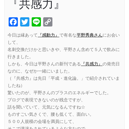
『共感力』
Facebook
Twitter
Line
Copy
Link
今日は縁あって
『感動力』
で有名な
平野秀典さん
にお会い
して、
名刺交換だけかと思いきや、平野さん含めて５人で飲みに
行きました。
しかも、今日は平野さんの新刊である
『共感力』
の発売日
なのに、なぜか一緒にいました。
（『共感力』は先日「平成・進化論。」で紹介されていま
したね）
驚いたのが、平野さんのプラスのエネルギーでした。
ブログで表現できないのが残念ですが、
話を聞いていて、元気になるんですね☆
ものすごい気さくで、腰も低くて、面白い。
５００人規模の会場を満員にして、
そこで講演をされているような方なので、