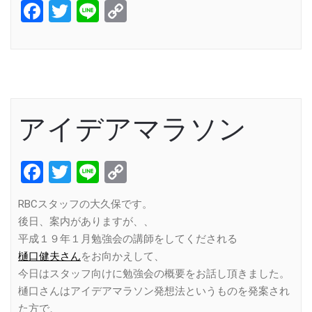
Facebook
Twitter
Line
Copy
Link
アイデアマラソン
Facebook
Twitter
Line
Copy
Link
RBCスタッフの大久保です。
後日、案内がありますが、、
平成１９年１月勉強会の講師をしてくだされる
樋口健夫さん
をお向かえして、
今日はスタッフ向けに勉強会の概要をお話し頂きました。
樋口さんはアイデアマラソン発想法というものを発案され
た方で、