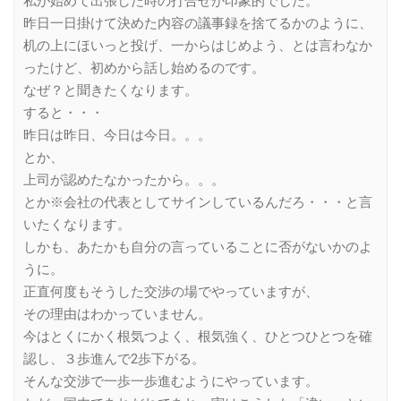
私が始めて出張した時の打合せが印象的でした。
昨日一日掛けて決めた内容の議事録を捨てるかのように、
机の上にほいっと投げ、一からはじめよう、とは言わなか
ったけど、初めから話し始めるのです。
なぜ？と聞きたくなります。
すると・・・
昨日は昨日、今日は今日。。。
とか、
上司が認めたなかったから。。。
とか※会社の代表としてサインしているんだろ・・・と言
いたくなります。
しかも、あたかも自分の言っていることに否がないかのよ
うに。
正直何度もそうした交渉の場でやっていますが、
その理由はわかっていません。
今はとくにかく根気つよく、根気強く、ひとつひとつを確
認し、３歩進んで2歩下がる。
そんな交渉で一歩一歩進むようにやっています。