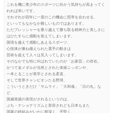
これを機に青少年のスポーツに向かう気持ちが高まってく
れれば幸いです。
それぞれが四年に一度のこの機会に照準を合わせる、
といってもなかなか難しいものではあります。
ただプレッシャーを乗り越えて勝ち取る精神力と美しさに
はひたすらに感動を覚えてしまいます。
国境を越えて感動しあえるスポーツ、
心技体が兼ね備えられた選手の動きは
芸術を超えて人々は見入ってしまいます。
そのなかでも特に叫ばれていたのが「お家芸」の存在。
かつて金メダルが当然とされた体操ニッポンや、
一本とることが美学とされる柔道、
そして世界チャンピオンたる野球。
こういうときだけ「サムライ」「大和魂」「日の丸」な
ど、
国威発揚の表現がされるというのは、
ぷち・ナショナリズムと形容されども日本もまた
国家の枠組みがいかに根深く、手堅く、