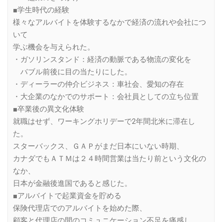
■学生時代の経験
様々なアルバイトを体験するなかで経済の流れや会社につ
いて
学ぶ機会を与えられた。
・ガソリンスタンド：経済の動脈である物流の変化を
バブル前後に目の当たりにした。
・ディーラーの仲介ビジネス：車社会、愛知の存在
・大企業のなかでのサポート：会社員としての立ち位置
■卒業後の異文化体験
就職はせず、ワーキングホリデーで2年間北米に滞在し
た。
スターバックス、ＧＡＰがまだ日本にいない時期、
カナダでもＡＴＭは２４時間営業は当たり前という文化の
なか、
日本が金融後進国であると感じた。
■アルバイトで起業資金を貯める
保険代理店でのアルバイトを始めた際、
顧客と代理店の間のコミュニケーション不足を痛感し、