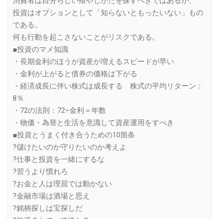
消費者は自分らしい殖やしかたを探すべきではあるが、
投資はオプションとして「知らないともったいない」もの
である。
何も行動を起こさないことがリスクである。
■投資のマメ知識
・長期金利のほうが資産が増えるスピードが早い
・金利が上がると債券の価格は下がる
・経済成長に伴い株式は成長する 株式の平均リターン：
8％
・72の法則：72÷金利＝年数
・物価・為替と生活を意識して資産運用をすべき
■投資とうまく付き合うための10箇条
?儲けたいのか守りたいのか考えよ
?仕事と投資を一緒にするな
?習うより慣れろ
?お金と人は理屈では動かない
?金融市場は酒場と思え
?銘柄探しは宝探しだ