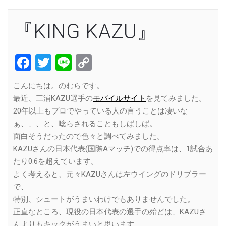
『KING KAZU』
Facebook
Twitter
Line
Copy
Link
こんにちは。のむらです。
最近、三浦KAZU選手の
モバイルサイト
を見てみました。
20年以上もプロでやっている人の言うことは凄いな
ぁ、、、と、唸らされることもしばしば。
面白そうだったので色々と調べてみました。
KAZUさんの日本代表(国際Aマッチ)での得点率は、1試合あ
たり0.6を超えています。
よく考えると、元々KAZUさんは左ウイングのドリブラー
で、
特別、シュートがうまいわけでもありませんでした。
正直なところ、現役の日本代表の選手の殆どは、KAZUさ
んよりもキックがうまいと思います。