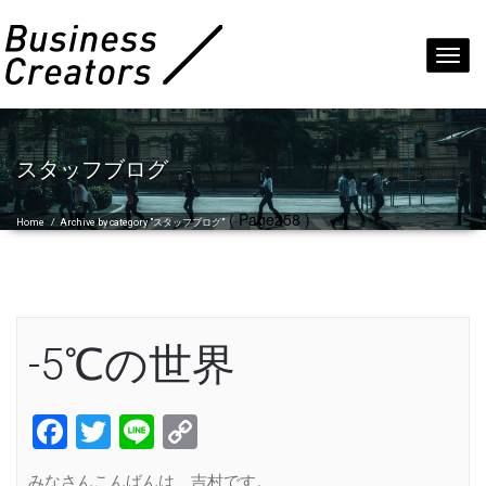
Toggl
navig
スタッフブログ
( Page258 )
Home
/
Archive by category "スタッフブログ"
-5℃の世界
Facebook
Twitter
Line
Copy
Link
みなさんこんばんは、吉村です。