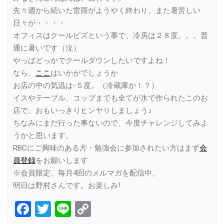
先々週から続いた雷雨がようやく終わり、また暑苦しい
日々が・・・・
オフィスはクールビズという事で、冷房は２８度。。。普
通に暑いです（泣）
やっぱどっかでクールダウンしたいですよね！
なら、
ここ
はいかがでしょうか
お店の中の気温は-５度。（冷蔵庫か！？）
イスやテーブル、コップまでも全てが氷で作られたこのお
店で、おもいっきりヒンヤリしましょう♪
ちなみにまだ行った事ないので、今度チャレンジしてみよ
うかと思います。
RBCにご興味のある方・勉強会に参加されたい方はまず
会
員登録
をお願いします
※会員限定、毎月4回のメルマガを配信中。
明日は野村さんです。お楽しみ!
Facebook
Twitter
Line
Copy