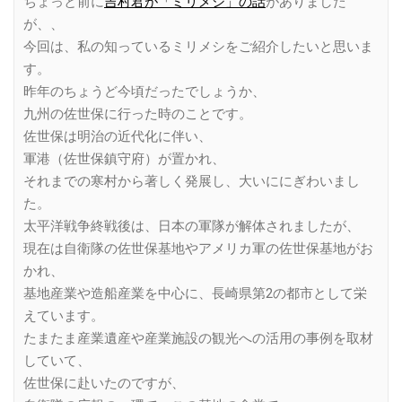
ちょっと前に
吉村君が「ミリメシ」の話
がありました
が、、
今回は、私の知っているミリメシをご紹介したいと思いま
す。
昨年のちょうど今頃だったでしょうか、
九州の佐世保に行った時のことです。
佐世保は明治の近代化に伴い、
軍港（佐世保鎮守府）が置かれ、
それまでの寒村から著しく発展し、大いににぎわいまし
た。
太平洋戦争終戦後は、日本の軍隊が解体されましたが、
現在は自衛隊の佐世保基地やアメリカ軍の佐世保基地がお
かれ、
基地産業や造船産業を中心に、長崎県第2の都市として栄
えています。
たまたま産業遺産や産業施設の観光への活用の事例を取材
していて、
佐世保に赴いたのですが、