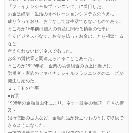
「ファイナンシャルプランニング」に着目した。
お金は経済・生活のオペレーションシステムのうえに
成り立っており、お金なしでは生活できないものである。
ところが15年前は個人の資産に関わる情報の仕事は
全くビジネスがなく、お金を払ってお金のことを相談する
など
考えられないビジネスであった。
お金の賃貸業と間違えられることもあった。
ところが1997年頃、企業の労働組合の賃上げ挫折し、
労働者・家族のファイナンシャルプランニングのニーズが
発生し始めた。
２．ＦＰの仕事
■背景
1998年の金融自由化により、ネット証券の台頭・ＦＸの普
及・
銀行窓販の拡大など、金融商品が身近なものとして取扱で
きるようになった。
一方で消費者にとっては、情報錯綜による混乱など、