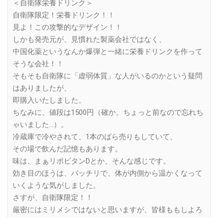
＜自衛隊栄養ドリンク＞
自衛隊限定！栄養ドリンク！！
見よ！この攻撃的なデザイン！！
しかも発売元が、見慣れた製薬会社ではなく、
中国化薬というなんか爆弾と一緒に栄養ドリンクを作って
そうな会社！！
そもそも自衛隊に「虚弱体質」な人がいるのかという疑問
はありましたが、
即購入いたしました。
ちなみに、値段は1500円（確か。ちょっと前なので忘れち
ゃいました…）。
冷蔵庫で冷やされて、1本のばら売りもしていて、
その場で飲んだ記憶もあります。
味は、まぁリポビタンDとか、そんな感じです。
効き目のほうは、バッチリで、体が内側から温かくなって
いくような気がしました。
さすが、自衛隊限定！！
厳密にはミリメシではないと思いますが、皆様ももしよろ