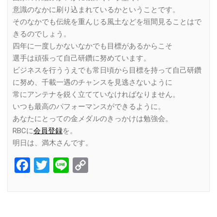
意識のなかに刷り込まれているかということです。
そのなかでも伝統を重んじる風土などを垣間見ることはで
きるのでしょう。
四年に一度しかないなかでも目標があるからこそ
選手は頑張って自己研鑽に努めています。
ビジネスを行ううえでも常日頃から目標を持って自己研鑽
に努め、千載一遇のチャンスを見逃さないように
常にアンテナを鋭く立てていなければなりません。
いつも最高のパフォーマンスができるように。
あなたにとっての金メダルのきっかけは勉強会。
RBCに
会員登録
を。
明日は、満木さんです。
Facebook
Twitter
Line
Copy
Link