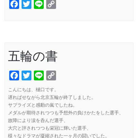
Facebook
Twitter
Line
Copy
Link
五輪の書
Facebook
Twitter
Line
Copy
Link
こんにちは、樋口です。
遅ればせながら北京五輪が終了しました。
サプライズと感動の嵐でしたね。
メダルが期待されつつも予想外の負けかたをした選手、
故障により涙を呑んだ選手、
大穴と評されつつも栄冠に輝いた選手、
様々なドラマが凝縮された一ヶ月の闘いでした。