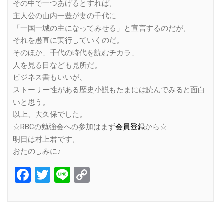
その中で一つあげるとすれば、
主人公の山内一豊が妻の千代に
「一国一城の主になってみせる」と宣言するのだが、
それを愚直に実行していくのだ。
そのほか、千代の時代を読むチカラ、
人を見る目なども見所だ。
ビジネス書もいいが、
ストーリー性がある歴史小説もたまには読んでみると面白
いと思う。
以上、大久保でした。
☆RBCの勉強会への参加はまず
会員登録
から☆
明日は村上君です。
おたのしみに♪
Facebook
Twitter
Line
Copy
Link