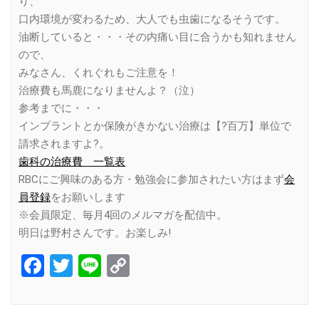
り、
口内環境が変わるため、大人でも虫歯になるそうです。
油断していると・・・その内痛い目に合うかも知れません
ので、
みなさん、くれぐれもご注意を！
治療費も馬鹿になりませんよ？（泣）
参考までに・・・
インプラントとか保険がきかない治療は【?百万】単位で
請求されますよ?。
歯科の治療費 一覧表
RBCにご興味のある方・勉強会に参加されたい方はまず
会
員登録
をお願いします
※会員限定、毎月4回のメルマガを配信中。
明日は野村さんです。お楽しみ!
Facebook
Twitter
Line
Copy
Link