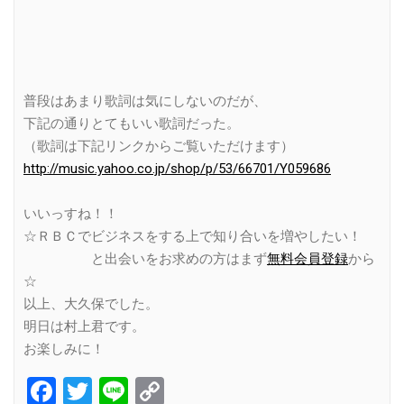
普段はあまり歌詞は気にしないのだが、
下記の通りとてもいい歌詞だった。
（歌詞は下記リンクからご覧いただけます）
http://music.yahoo.co.jp/shop/p/53/66701/Y059686
いいっすね！！
☆ＲＢＣでビジネスをする上で知り合いを増やしたい！
と出会いをお求めの方はまず
無料会員登録
から
☆
以上、大久保でした。
明日は村上君です。
お楽しみに！
Facebook
Twitter
Line
Copy