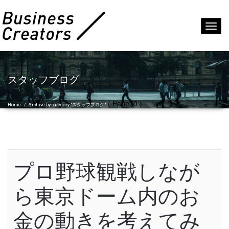
Toggl
navig
スタッフブログ
( Page70 )
Home
/
Archive by category "スタッフブログ"
プロ野球観戦しなが
ら東京ドーム内のお
金の動きを考えてみ