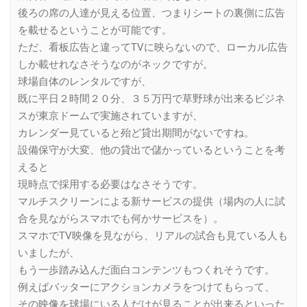
後ろの席の人達が見える位置、つまりシートの裏側に広告
を載せるということが可能です。
ただ、看板広告と違ってTVに映らないので、ローカル広告
しか載せれなさそうなのがネックですが。
球場自体のレンタルですが、
既に平日２時間２０分、３５万円で草野球が出来るビジネ
スが東京ドームで実施されていますが、
カレンダー見ていると殆ど貸出期間がないですね。
設備保守が大変、他の貸出で儲かっているということを考
えると
現時点で採用する必要はなさそうです。
マルチスクリーンによる新サービスの提供（場内の人に試
合を見ながらスマホでも何かサービスを）。
スマホでTV映像を見ながら、リアルの試合も見ている人も
いましたが、
もう一歩踏み込んだ面白コンテンツもつくれそうです。
例えばバッターにアクションカメラをつけてもらって、
その映像を球場にいる人だけが見ることが出来るといった