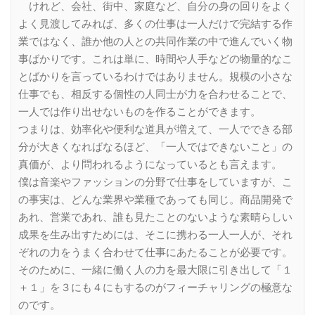
けれど、会社、街中、家庭など、自分の身の回りをよく
よく見渡してみれば、多くの仕事は一人だけで完結する作
業ではなく、誰か他の人との共同作業の中で進んでいく物
事ばかりです。これは単に、時間や人手などの物量的なこ
とばかりを言っているわけではありません。規模の小さな
仕事でも、相反する個性の人同士が力を合わせることで、
一人では作り出せないものを作ることができます。
つまりは、効率化や便利な道具が増えて、一人でできる部
分が大きくなればなるほど、「一人ではできないこと」の
真価が、より問われるようになっているとも言えます。
僕は音楽やファッションの分野で仕事をしていますが、こ
の事実は、どんな業界や業種であっても同じ。商品開発で
あれ、営業であれ、誰も見たことのないような素晴らしい
成果を生み出すためには、そこに携わる一人一人が、それ
ぞれの力をうまく合わせて仕事にあたることが必要です。
そのために、一緒に働く人の力を最大限に引き出して「１
＋１」を３にも４にもするのがフィーチャリングの極意な
のです。