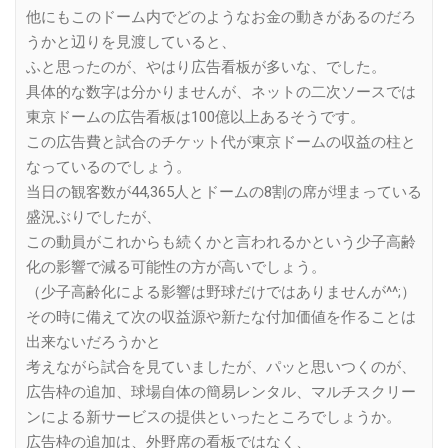
他にもこのドーム内でどのようなお金の動きがあるのだろ
うかと辺りを見渡していると、
ふと思ったのが、やはり広告看板が多いな、でした。
具体的な数字は分かりませんが、ネットの二次ソースでは
東京ドームの広告看板は100億以上あるそうです。
この広告費と試合のチケット代が東京ドームの収益の柱と
なっているのでしょう。
当日の観客数が44,365人とドームの8割の席が埋まっている
盛況ぶりでしたが、
この動員がこれからも続くかと言われるかという少子高齢
化の影響で減る可能性の方が高いでしょう。
（少子高齢化による影響は野球だけではありませんが^^;）
その時に備えて次の収益源や新たな付加価値を作ることは
出来ないだろうかと
考えながら試合を見ていましたが、パッと思いつくのが、
広告枠の追加、球場自体の簡易レンタル、マルチスクリー
ンによる新サービスの提供といったところでしょうか。
広告枠の追加は、外野席の看板ではなく、