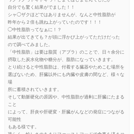
自分でも驚く結果がでました！！
シャ◯ザクほどではありませんが、なんと中性脂肪が
昨年から２倍も跳ね上がっていたのです！！！
◯中性脂肪ってなぁに！？
結果が出てきても？が頭に浮かび上がってただけだった
ので調べてみました。
「中性脂肪」は要は脂質（アブラ）のことで、日々余分に
摂取した炭水化物や糖分が、脂肪になっていきます。
とり続けると中性脂肪は、付着する臓器やためこむ場所を
選ばないため、肝臓以外にも内臓や皮膚の間など、様々な
場
所に蓄積されていきます。
そして動脈硬化の原因や、中性脂肪が過剰に肝臓にたまる
こと
によって、肝炎や肝硬変・肝臓がんなどの発症につながる
可能性
もある様です。