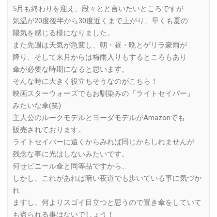
5月も終わりを迎え、段々とと言いたいところですが
気温が20度後半から30度近くまで上がり、早くも夏の
陽気を感じる様になりました。
また先週は天気が急変し、朝・昼・晩とゲリラ豪雨が
降り、そして来月からは梅雨入りもするところもあり
傘が必要な時期になると思います。
そんな時に大きく役立ちそうなのがこちら！
映画スターウォーズでもお馴染みの『ライトセイバー』
みたいな傘(笑)
主人公のルークモデルとヨーダモデルがAmazonでも
販売されております。
ライトセイバーに遠くからみれば同じかもしれませんが
残念な事に光はしないみたいです。
何せビニール傘と同等品ですから…
しかし、これがあれば暗い夜道でも歩いている事に気づか
れ
ますし、何よりスゴイ目立つと思うので置き傘をしていて
も盗られる事はないでしょう！