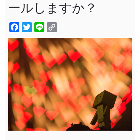
ールしますか？
Facebook
Twitter
Line
Copy
Link