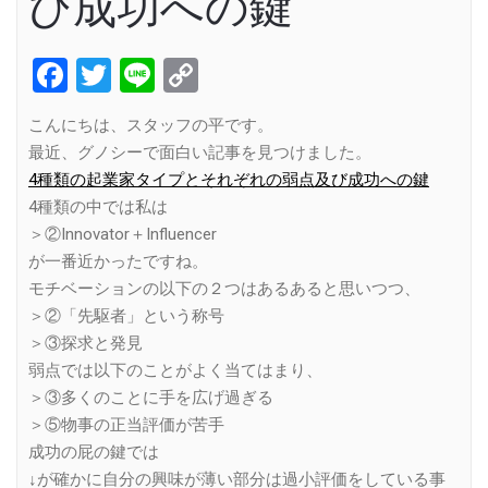
び成功への鍵
Facebook
Twitter
Line
Copy
Link
こんにちは、スタッフの平です。
最近、グノシーで面白い記事を見つけました。
4種類の起業家タイプとそれぞれの弱点及び成功への鍵
4種類の中では私は
＞②Innovator＋Influencer
が一番近かったですね。
モチベーションの以下の２つはあるあると思いつつ、
＞②「先駆者」という称号
＞③探求と発見
弱点では以下のことがよく当てはまり、
＞③多くのことに手を広げ過ぎる
＞⑤物事の正当評価が苦手
成功の屁の鍵では
↓が確かに自分の興味が薄い部分は過小評価をしている事