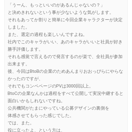
「うーん、もっといいのがあるんじゃないの？」
と決めきれないという事が少ないような気がします。
それもあってか割りと簡単に今回企業キャラクターが決定
しました。
また、選定の過程も楽しいんですよね。
社内でこのキャラがいい、あのキャラがいいと社員が好き
勝手評価します。
それも感覚で言えるので発言するのが楽で、全社員が参加
出来ます。
後、今回はBtoBの企業のためあんまりおおっぴらにやらな
かったのですが、
それでもコンペページのPVは3000回以上。
BtoCの企業なんかは過程をすべて公開して実況中継すると
面白いかもしれないですね。
公共機関がたまにやっている公募デザインの裏側を
体感させてもらった感じでした。
では、また。
役に立ったよ、という方は、