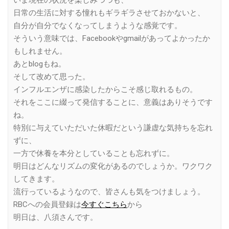
日常の生活に対する憧れもギラギラさせておかないと、
自分が自分でなくなってしまうような感覚です。
そういう意味では、Facebookやgmailがあってよかったか
もしれません。
あとblogもね。
そして改めて思った。
インフルエンザに感染したからこそ感じ取れるもの。
それをここに綴って発信することに、意義はありそうです
ね。
特別に与えていただいた休暇だという謙虚な気持ちを忘れ
ずに、
一方で休養を本分としていることも忘れずに。
明日はどんなリズムの変化があるのでしょうか。ワクワク
してきます。
流行っているようなので、皆さんも気をつけましょう。
RBCへの会員登録は
今すぐこちら
から
明日は、八須さんです。