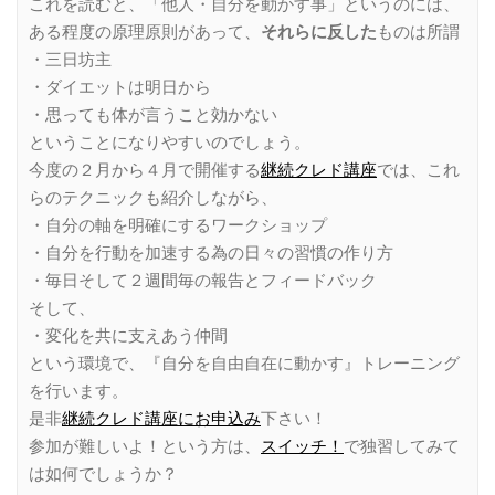
これを読むと、「他人・自分を動かす事」というのには、
ある程度の原理原則があって、
それらに反した
ものは所謂
・三日坊主
・ダイエットは明日から
・思っても体が言うこと効かない
ということになりやすいのでしょう。
今度の２月から４月で開催する
継続クレド講座
では、これ
らのテクニックも紹介しながら、
・自分の軸を明確にするワークショップ
・自分を行動を加速する為の日々の習慣の作り方
・毎日そして２週間毎の報告とフィードバック
そして、
・変化を共に支えあう仲間
という環境で、『自分を自由自在に動かす』トレーニング
を行います。
是非
継続クレド講座にお申込み
下さい！
参加が難しいよ！という方は、
スイッチ！
で独習してみて
は如何でしょうか？