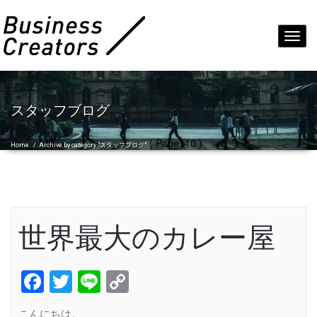
Toggl
navig
スタッフブログ
( Page110 )
Home
/
Archive by category "スタッフブログ"
世界最大のカレー屋
Facebook
Twitter
Line
Copy
Link
こんにちは。