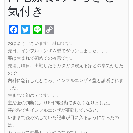
気付き
Facebook
Twitter
Line
Copy
Link
おはようございます、樋口です。
先日、インフルエンザＡ型でダウンしました。。。
実は生まれて初めての罹患です。
先週月曜日、出勤したらガタガタ震えるほどの寒気がした
ので
内科に急行したところ、インフルエンザＡ型と診断されま
した。
生まれて初めてです。。。
主治医の判断により5日間出勤できなくなりました。
芸能界でもインフルエンザが蔓延していると、
いままで読み流していた記事が目に入るようになったの
は、
カラーバス効果というやつなのでしょう。