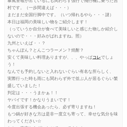
暴風警報が出ているにも関わらず強行で飛行機に乗った吉
村です。（一歩間違えば・・・）
まだまだ全国行脚中です。（いつ帰れるやら・・・謎）
本日は福岡の美味しい物をご紹介します！
（っていうか自分が食べて美味しいと感じた物しか紹介し
ないので・・・好みがばれますね。照）
九州といえば・・？
ちゃんぽん？とんこつラーメン？焼酎？
安くて美味しい料理ありますが、、、やっぱ
コレ
でしょ
う！
なんでも予約しないと入れないぐらい有名な所らしく、
実際行った時も雨にも関わらず外で並ぶ人が居るぐらい繁
盛していました！
判定は・・・うまかぁ！！
ヤバイです！かなりうまいです！
今度出張する機会あったら、必ず寄りますね！
もつ鍋が好きな方は是非一度立ち寄って、幸せな気分を味
わってください☆