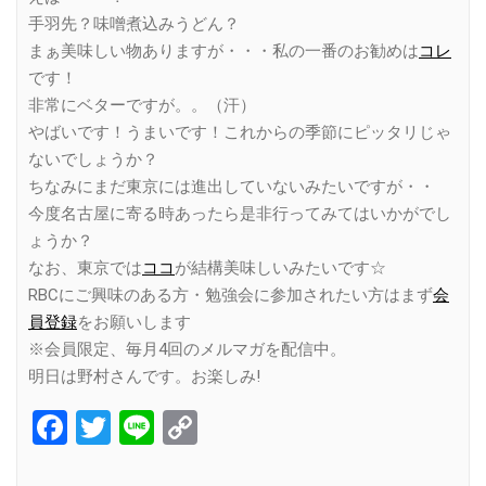
手羽先？味噌煮込みうどん？
まぁ美味しい物ありますが・・・私の一番のお勧めは
コレ
です！
非常にベターですが。。（汗）
やばいです！うまいです！これからの季節にピッタリじゃ
ないでしょうか？
ちなみにまだ東京には進出していないみたいですが・・
今度名古屋に寄る時あったら是非行ってみてはいかがでし
ょうか？
なお、東京では
ココ
が結構美味しいみたいです☆
RBCにご興味のある方・勉強会に参加されたい方はまず
会
員登録
をお願いします
※会員限定、毎月4回のメルマガを配信中。
明日は野村さんです。お楽しみ!
Facebook
Twitter
Line
Copy
Link