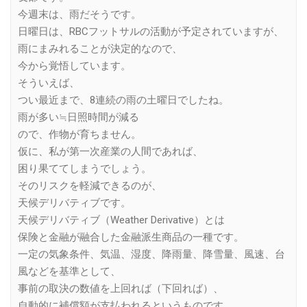
今週末は、雨だそうです。
日曜日は、RBCフットサルの活動が予定されていますが、
雨にまみれることが決定的なので、
今から覚悟しています。
そういえば、
つい最近まで、8連続の雨の土曜日でしたね。
雨が多い≒日照時間が減る
ので、作物が育ちません。
仮に、私が第一次産業の人間であれば、
困り果ててしまうでしょう。
そのリスクを軽減できるのが、
天候デリバティブです。
天候デリバティブ（Weather Derivative）とは
保険と金融が融合した金融派生商品の一種です。
一定の気象条件、気温、湿度、降雨量、降雪量、風速、台
風などを基準として、
事前の取決の数値を上回れば（下回れば）、
自動的に補償額が支払われるというものです。