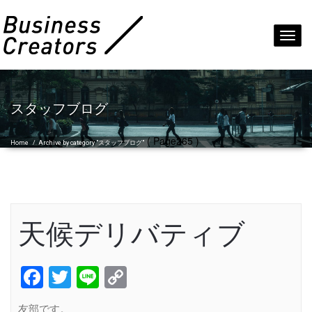
Toggl
navig
スタッフブログ
( Page265 )
Home
/
Archive by category "スタッフブログ"
天候デリバティブ
Facebook
Twitter
Line
Copy
Link
友部です。