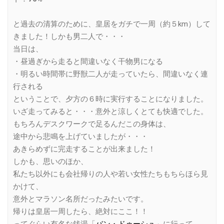
と過去の清算のために、皇居をガチで一周（約５km）して
きました！しかも男二人で・・・
当日は、
・昼過ぎから走ると間違いなく干物男になる
・明るい時間帯に野獣二人が走っていたら、間違いなく連
行される
ということで、夕方の６時に実行することになりました。
いざ走ってみると・・・意外と涼しくとても快適でした。
もちろんデスクワークで足るんだこの身体は、
途中から悲鳴を上げていましたが・・・
あきらめずに完走することが出来ました！
しかも、思いのほか、
私たち以外にも会社帰りの人や若い女性たちもちらほら見
かけて、
意外とマラソン名所だったみたいです。
帰りは皇居一周したら、絶対にここ！！