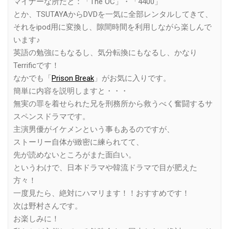
マイナーな所だと：「The OC」・「4400」
とか、TSUTAYAからDVDを一気に全部レンタルしてきて、
それをipod用に変換し、隙間時間を利用しながら楽しんで
います♪
英語の勉強にもなるし、気分転換にもなるし、かなり
Terrificです！
なかでも「
Prison Break
」がお気に入りです。
簡単に内容を説明しますと・・・
無実の罪を着せられた兄を刑務所から救うべく奮闘するサ
スペンスドラマです。
主演男優がイケメンという事もあるのですが、
ストーリー自体が緻密に練られてて、
先が読めないところがまた面白い。
というわけで、日本ドラマや韓流ドラマで目が肥えた
方々！
一度見たら、絶対にハマリます！！おすすめです！
次は野村さんです。
お楽しみに！