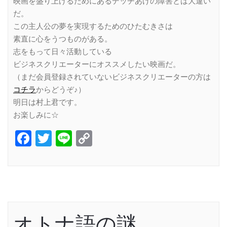
映画を盛り上げるためにあるデッチあげの障害とは大違い
だ。
この主人公の夢を実現するためのひたむきさは
素直に心をうつものがある。
志をもって日々活動している
ビジネスクリエーターにオススメしたい映画だ。
（まだ会員登録されていないビジネスクリエーターの方は
コチラ
からどうぞ♪）
明日は村上君です。
お楽しみに☆
Facebook
Twitter
Line
Copy
Link
オトナ語の謎