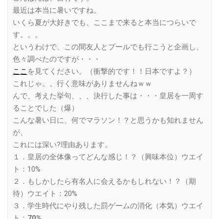
最近は本当に暑いですね。
いくら夏が大好きでも、ここまで来ると本当につらいで
す。。。
というわけで、この間友人とプールでも行こうと企画し、
色々調べたのですが・・・
ここ
を見てください。（衝撃的です！！日本ですよ？）
これじゃ。。行く意味がありませんねｗｗ
んで、考えた挙句、、、決行した事は・・・皇居を一周す
ることでした（爆）
こんな暑い日に、何でマラソン！？と思うかも知れません
が、
これには深い?理由あります。
１．皇居の全体像ってどんな感じ！？（興味本位）ウエイ
ト：10%
２．もしかしたら有名人に会えるかもしれない！？（期
待）ウエイト：20%
３．学生時代にやり残した罰ゲームの消化（本気）ウエイ
ト：
70%