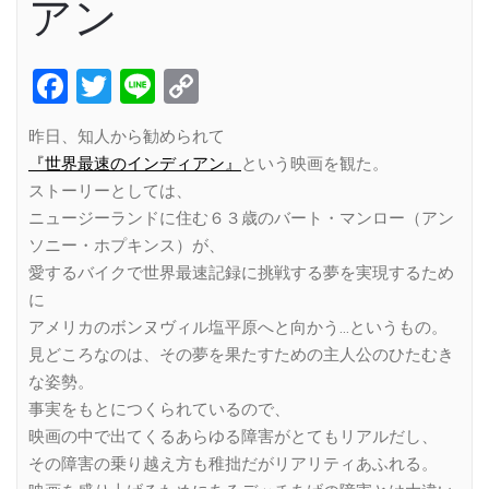
アン
Facebook
Twitter
Line
Copy
Link
昨日、知人から勧められて
『世界最速のインディアン』
という映画を観た。
ストーリーとしては、
ニュージーランドに住む６３歳のバート・マンロー（アン
ソニー・ホプキンス）が、
愛するバイクで世界最速記録に挑戦する夢を実現するため
に
アメリカのボンヌヴィル塩平原へと向かう…というもの。
見どころなのは、その夢を果たすための主人公のひたむき
な姿勢。
事実をもとにつくられているので、
映画の中で出てくるあらゆる障害がとてもリアルだし、
その障害の乗り越え方も稚拙だがリアリティあふれる。