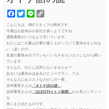
Facebook
Twitter
Line
Copy
Link
こんにちは。RBCスタッフの満木です。
今週はお盆休みの会社が多いようですね。
通勤電車がいつもより空いています。
わたしはこの夏は仕事が盛り上がっていて夏休みをとれな
い（涙）ので、
友達の夏休みのプランをハンカチをカジカジしながら聞い
ています。
そんな人、わたし以外にもいませんか？
あるいは夏休みはあるけどノープラン、て人。
そんな人におススメなのがこの一冊。
糸井重里さんの
「オトナ語の謎」
。
糸井重里さんの
「ほぼ日刊イトイ新聞」
の人気コンテンツ
を
本にまとめたものです。