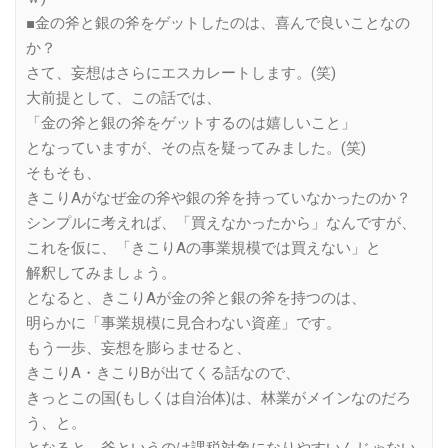
■金の斧と銀の斧をゲットしたのは、喜んで良いことなの
か？
さて、妄想はさらにエスカレートします。(笑)
大前提として、この話では、
「金の斧と銀の斧をゲットするのは嬉しいこと」
となっていますが、その点を疑ってみました。(笑)
そもそも、
きこりAがなぜ金の斧や銀の斧を持っていなかったのか？
シンプルに考えれば、「買えなかったから」なんですが、
これを仮に、「きこりAの事業規模では買えない」と
解釈してみましょう。
となると、きこりAが金の斧と銀の斧を持つのは、
明らかに「事業規模に見合わない資産」です。
もう一歩、妄想を膨らませると、
きこりA・きこりBが出てくる話なので、
きっとこの国(もしくは自治体)は、林業がメインなのだろ
う、と。
となると、斧というのは課税対象になりやすいんじゃない