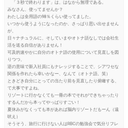
「３秒で終わります」は、はなから無理である。
みなさん、使ってませんか？
わたしは全用語の98％くらい使ってました。
いつから使うようになったのか、さっぱり思い出せません
が、
日々ナチュラルに、そしていまやオトナ語なしでは会社生
活を送る自信がありません！
可及的速やかに自分のオトナ語の使用について見直しを図
りつつ、
逆の意味で新入社員にもナレッジすることで、シアワセな
関係を作れたら幸いかなー、なんて（オトナ語。笑）
ときどき自分にとっての当たり前を見直したり俯瞰する、
て大事ですよね。
リゾートに行かなくても一冊の本でそれができちゃったり
するんだから本ってやっぱりすごい！
夏休みがなくっても本があれば脳内リゾートだもーん（遠
吠え）
そうそう、旅行に行けない人はRBCの勉強会で気分リフレ