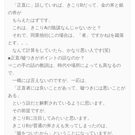
「正直に」話していれば、きこりBだって、金の斧と銀
の斧が
もらえたはずです。
これは、きこりAの陰謀なんじゃないかと？
それで、同業他社(この場合は、「者」ですかね)を蹴落
とす。。。
なんて計算をしていたら、かなり悪い人です(笑)
■正直/嘘つきがポイントの話なのか？
⇒この手の話の教訓は、時代や場所によっても異なるの
で、
一概には言えないのですが、一応は、
「正直者には良いことがあって、嘘つきには悪いことが
ある」
という話だと解釈されているように思います。
その前提ですが、
きこりBに注目してみたいと思います。
きこりBが普通の斧さえも失ってしまったのは、
「嘘をついたから」ということになっていますが、