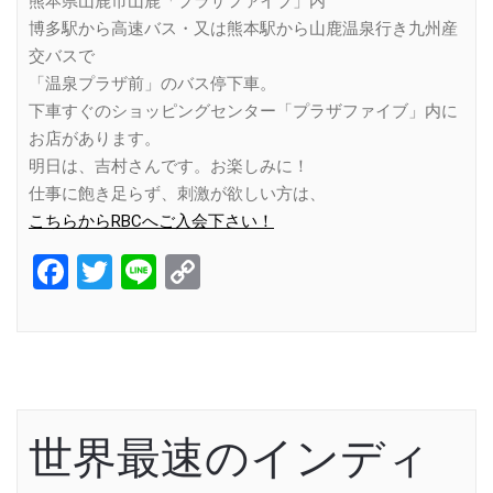
熊本県山鹿市山鹿「プラザファイブ」内
博多駅から高速バス・又は熊本駅から山鹿温泉行き九州産
交バスで
「温泉プラザ前」のバス停下車。
下車すぐのショッピングセンター「プラザファイブ」内に
お店があります。
明日は、吉村さんです。お楽しみに！
仕事に飽き足らず、刺激が欲しい方は、
こちらからRBCへご入会下さい！
Facebook
Twitter
Line
Copy
Link
世界最速のインディ