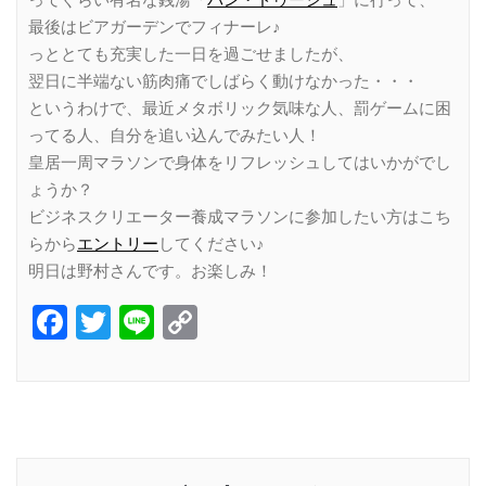
ってぐらい有名な銭湯「
バン・ドゥーシュ
」に行って、
最後はビアガーデンでフィナーレ♪
っととても充実した一日を過ごせましたが、
翌日に半端ない筋肉痛でしばらく動けなかった・・・
というわけで、最近メタボリック気味な人、罰ゲームに困
ってる人、自分を追い込んでみたい人！
皇居一周マラソンで身体をリフレッシュしてはいかがでし
ょうか？
ビジネスクリエーター養成マラソンに参加したい方はこち
らから
エントリー
してください♪
明日は野村さんです。お楽しみ！
Facebook
Twitter
Line
Copy
Link