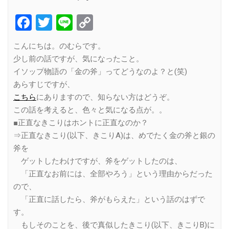
Facebook
Twitter
Line
Copy
Link
こんにちは。のむらです。
少し前の話ですが、気になったこと。
イソップ物語の「金の斧」ってどうなのよ？と(笑)
あらすじですが、
こちら
にありますので、知らない方はどうぞ。
この話を考えると、色々と気になる点が。。
■正直なきこりはホントに正直なのか？
⇒正直なきこり(以下、きこりA)は、めでたく金の斧と銀の
斧を
ゲットしたわけですが、斧をゲットしたのは、
「正直なお前には、全部やろう」という理由からだった
ので、
「正直に話したら、斧がもらえた」という話のはずで
す。
もしそのことを、後で真似したきこり(以下、きこりB)に