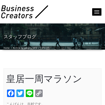
Toggl
navig
スタッフブログ
( Page292 )
Home
/
Archive by category "スタッフブログ"
皇居一周マラソン
Facebook
Twitter
Line
Copy
Link
こんばんは、吉村です。