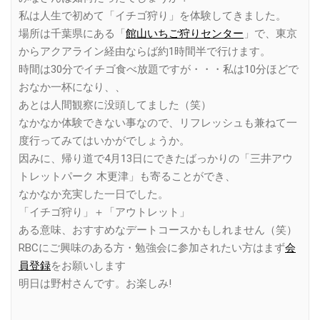
私は人生で初めて「イチゴ狩り」を体験してきました。
場所は千葉県にある「
館山いちご狩りセンター
」で、東京
からアクアライン経由ならば約1時間半で行けます。
時間は30分でイチゴ食べ放題ですが・・・私は10分ほどで
おなか一杯になり、、
あとは人間観察に没頭してました（笑）
なかなか体験できない事なので、リフレッシュも兼ねて一
度行ってみてはいかがでしょうか。
因みに、帰り道で4月13日にできたばっかりの「三井アウ
トレットパーク 木更津」も寄ることができ、
なかなか充実した一日でした。
「イチゴ狩り」＋「アウトレット」
ある意味、おすすめなデートコースかもしれません（笑）
RBCにご興味のある方・勉強会に参加されたい方はまず
会
員登録
をお願いします
明日は野村さんです。お楽しみ!