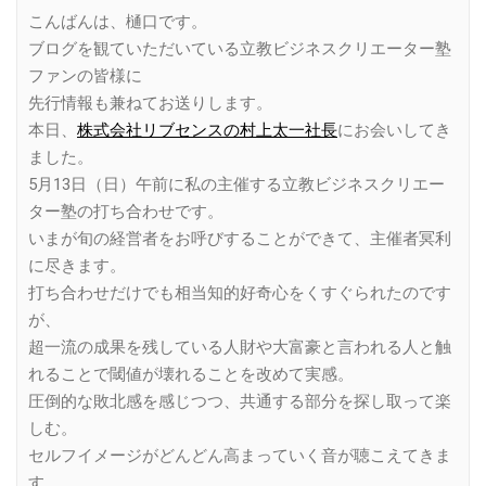
Link
こんばんは、樋口です。
ブログを観ていただいている立教ビジネスクリエーター塾
ファンの皆様に
先行情報も兼ねてお送りします。
本日、
株式会社リブセンスの村上太一社長
にお会いしてき
ました。
5月13日（日）午前に私の主催する立教ビジネスクリエー
ター塾の打ち合わせです。
いまが旬の経営者をお呼びすることができて、主催者冥利
に尽きます。
打ち合わせだけでも相当知的好奇心をくすぐられたのです
が、
超一流の成果を残している人財や大富豪と言われる人と触
れることで閾値が壊れることを改めて実感。
圧倒的な敗北感を感じつつ、共通する部分を探し取って楽
しむ。
セルフイメージがどんどん高まっていく音が聴こえてきま
す。