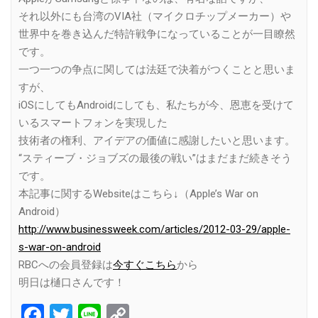
それ以外にも台湾のVIA社（マイクロチップメーカー）や
世界中を巻き込んだ特許戦争になっていることが一目瞭然
です。
一つ一つの争点に関しては法廷で決着がつくことと思いま
すが、
iOSにしてもAndroidにしても、私たちが今、恩恵を受けて
いるスマートフォンを実現した
技術者の権利、アイデアの価値に感謝したいと思います。
“スティーブ・ジョブズの最後の戦い”はまだまだ続きそう
です。
本記事に関するWebsiteはこちら↓（Apple’s War on
Android）
http://www.businessweek.com/articles/2012-03-29/apple-
s-war-on-android
RBCへの会員登録は
今すぐこちら
から
明日は樋口さんです！
Facebook
Twitter
Line
Copy