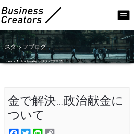
Toggl
navig
スタッフブログ
( Page136 )
Home
/
Archive by category "スタッフブログ"
金で解決…政治献金に
ついて
Facebook
Twitter
Line
Copy