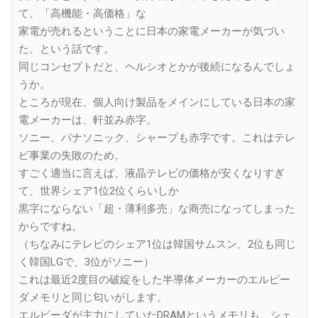
て、「高機能・高価格」な
家電が売れるということに日本の家電メーカーが気づい
た、という話です。
同じコンセプトだと、ヘルシオとかが後続になるんでしょ
うか。
ところが現在、個人向け製品をメインにしている日本の家
電メーカーは、軒並み赤字。
ソニー、パナソニック、シャープも赤字です。これはテレ
ビ事業の失敗のため。
すごく適当に言えば、液晶テレビの価格が安くなりすぎ
て、世界シェア1位2位くらいしか
黒字にならない「超・薄利多売」な商売になってしまった
からですね。
（ちなみにテレビのシェア1位は韓国サムスン、2位も同じ
く韓国LGで、3位がソニー）
これは最近2度目の破綻をした半導体メーカーのエルピー
ダメモリと同じ匂いがします。
エルピーダが主力にしていたDRAMというメモリも、シェ