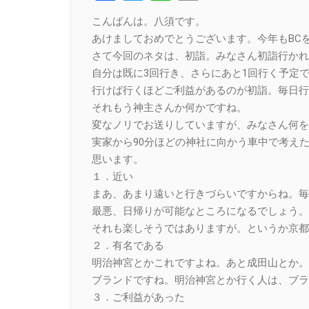
Link
こんばんは。八須です。
あけましておめでとうございます。今年もBC
さて今回のネタは、初詣。みなさん初詣行かれ
自分は既に3回行き、さらにあと1回行く予定
行けば行くほどご利益があるのが初詣。毎日行
それもう神主さんか何かですね。
変なノリでお送りしていますが、みなさん何を
実家から90分ほどの神社に向かう車中で考え
思います。
１．近い
まあ、あまり遠いと行きづらいですからね。毎
最悪、日帰りが可能なところになるでしょう。
それも楽しそうではありますが。というか京都
２．有名である
明治神宮とかこれですよね。あと成田山とか。
ブランドですね。明治神宮とか行く人は、ブラ
３．ご利益があった