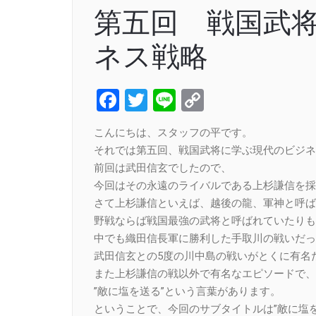
第五回 戦国武
ネス戦略
Facebook
Twitter
Line
Copy
Link
こんにちは、スタッフの平です。
それでは第五回、戦国武将に学ぶ現代のビジネ
前回は武田信玄でしたので、
今回はその永遠のライバルである上杉謙信を採
さて上杉謙信といえば、越後の龍、軍神と呼ば
野戦ならば戦国最強の武将と呼ばれていたりも
中でも織田信長軍に勝利した手取川の戦いだっ
武田信玄との5度の川中島の戦いがとくに有名
また上杉謙信の戦以外で有名なエピソードで、
”敵に塩を送る”という言葉があります。
ということで、今回のサブタイトルは”敵に塩