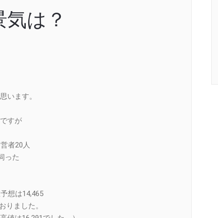
景気は？
思います。
ですが
営者20人
伺った
は14,465
ておりました。
高値は16,291でした。）