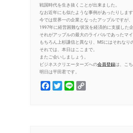
戦国時代を生き抜くことが出来ました。
なお近年にも似たような事例があったりします
今では世界一の企業となったアップルですが、
1997年に経営困難な状況を経済的に支援した
それがアップルの最大のライバルであったマイ
もちろん上杉謙信と異なり、MSにはそれなり
それでは、本日はここまで。
またご会いしましょう。
ビジネスクリエーターズへの
会員登録
は、こち
明日は平田君です。
Facebook
Twitter
Line
Copy
Link