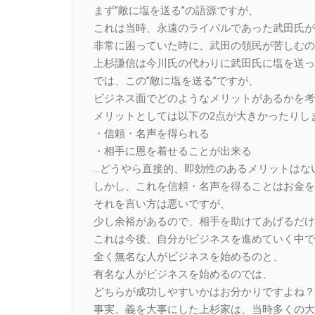
まず”敵に塩を送る”の語源ですが、
これは当時、永遠のライバルであった武田氏が
非常に困っていた時に、武田の領民が苦しむの
上杉謙信は今川氏の代わりに武田氏に塩を送っ
では、この”敵に塩を送る”ですが、
ビジネス面でどのようなメリットがあるかを考
メリットとしては以下の2点が大きかったりし
・信頼・名声を得られる
・相手に恩を着せることが出来る
…どうやら直接的、即効性のあるメリットはな
しかし、これを信頼・名声を得ることはお金を
それを言い方は悪いですが、
少し余裕があるので、相手を助けてあげるだけ
これは今後、自分がビジネスを進めていく中で
全く無名な人がビジネスを始めるのと、
有名な人がビジネスを始めるのでは、
どちらが成功しやすいかはお分かりですよね？
事実、義を大事にした上杉家は、当時多くの大