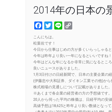
2014年の日本の
Facebook
Twitter
Line
Copy
Link
こんにちは。
松葉佐です！
今日から仕事はじめの方が多くいらっしゃると
今年は昨年より良い一年になるといいですね！
今年はどんな年になるか非常に気になるところ
良いニュースがありました。
1月3日付けの日経新聞で、日本の主要企業の経
(伊藤忠や大和証券、ダイキン工業その他)から
株式相場の見通しについて記載がありました。
※あくまで各企業の経営者の方の予想値です。
20人から伺った平均の株価は、日経平均の安値予想
高値予想は18,625と昨年より良い数値となっ
（参考までに2013年度中の最安値は10,486、最