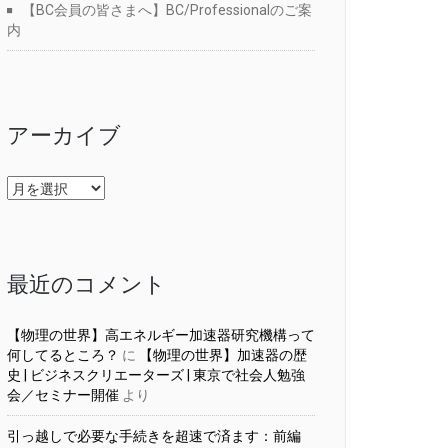
【BC会員の皆さまへ】BC/Professionalのご案
内
アーカイブ
ア
ー
カ
イ
ブ
最近のコメント
【物理の世界】高エネルギー加速器研究機構って
何してるところ？
に
【物理の世界】加速器の歴
史 | ビジネスクリエーターズ | 東京で社会人勉強
会／セミナー開催
より
引っ越しで必要な手続きを超速で済ます：前編