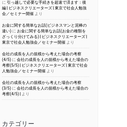
に
引っ越しで必要な手続きを超速で済ます：後
編 | ビジネスクリエーターズ | 東京で社会人勉強
会／セミナー開催
より
お金に関する簡単なお話(ビジネスマンと泥棒の
違い)
に
お金に関する簡単なお話(お金の種類を
ざっくり分けてみる) | ビジネスクリエーターズ |
東京で社会人勉強会／セミナー開催
より
会社の成長を人の規模から考えた場合の考察
(4/5)
に
会社の成長を人の規模から考えた場合の
考察(5/5) | ビジネスクリエーターズ | 東京で社会
人勉強会／セミナー開催
より
会社の成長を人の規模から考えた場合の考察
(3/5)
に
会社の成長を人の規模から考えた場合の
考察(4/5) |
より
カテゴリー