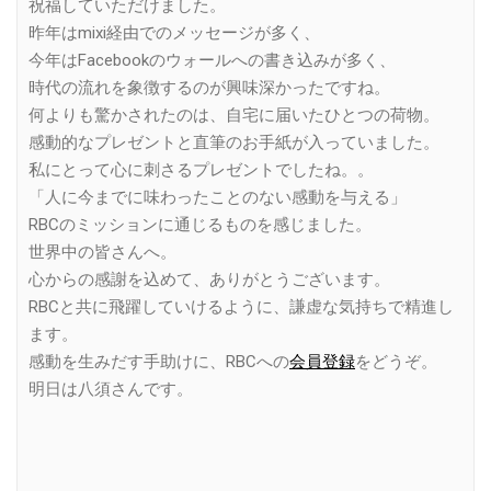
祝福していただけました。
昨年はmixi経由でのメッセージが多く、
今年はFacebookのウォールへの書き込みが多く、
時代の流れを象徴するのが興味深かったですね。
何よりも驚かされたのは、自宅に届いたひとつの荷物。
感動的なプレゼントと直筆のお手紙が入っていました。
私にとって心に刺さるプレゼントでしたね。。
「人に今までに味わったことのない感動を与える」
RBCのミッションに通じるものを感じました。
世界中の皆さんへ。
心からの感謝を込めて、ありがとうございます。
RBCと共に飛躍していけるように、謙虚な気持ちで精進し
ます。
感動を生みだす手助けに、RBCへの
会員登録
をどうぞ。
明日は八須さんです。