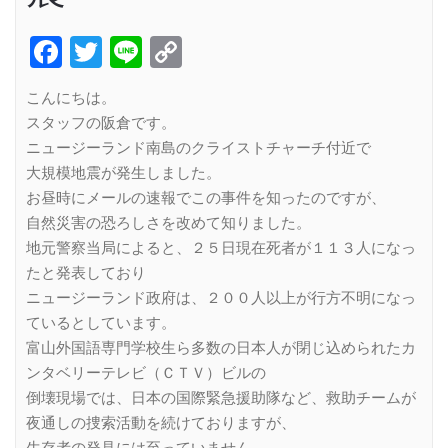
Facebook
Twitter
Line
Copy
Link
こんにちは。
スタッフの阪倉です。
ニュージーランド南島のクライストチャーチ付近で
大規模地震が発生しました。
お昼時にメールの速報でこの事件を知ったのですが、
自然災害の恐ろしさを改めて知りました。
地元警察当局によると、２５日現在死者が１１３人になっ
たと発表しており
ニュージーランド政府は、２００人以上が行方不明になっ
ているとしています。
富山外国語専門学校生ら多数の日本人が閉じ込められたカ
ンタベリーテレビ（ＣＴＶ）ビルの
倒壊現場では、日本の国際緊急援助隊など、救助チームが
夜通しの捜索活動を続けておりますが、
生存者の発見には至っていません。