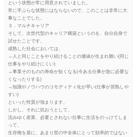
という状態が常に用意されていました。
常に手ぶらな状態にはならないので、このことは非常に大
事なことでした。
３．マルチキャリア
そして、次世代型のキャリア構築というのを、自分自身で
試せたことです。
成熟した社会においては、
→人と同じことをやり続けることの価値が生まれ難い(同じ
仕事をやり続けにくい)
→事業そのものの寿命が短くなる(今ある仕事が急に必要な
くなったりする)
→知識やノウハウのコモディティ化が早い(仕事が習熟しや
すい)
といった性質が強まります。
しかし、それに抗おうとして、
沈みゆく産業、必要とされない仕事に生活をのっけてしま
って、
生存権を盾に、あまり世の中全体にとって効率的ではない