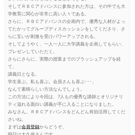
そしてＲＢＣアドバンスに参加された方は、その中でも大
学教育に関心が非常に高い人々である。
さらに、ＲＢＣアドバンスの企画内で、優秀な人材がよっ
てたかってグループディスカッションをしてくださり、さ
らに互いが刺激を受けパワーアップされる。
そしてようやく、一人一人に大学講義を企画してもらい、
プレゼンしていただく。
さらにさらに、実際の授業までのブラッシュアップを経
て、
講義日となる。
学生喜ぶ。私も喜ぶ。会員さんも喜ぶ･･･。
なんて素晴らしい方法なんでしょう。
この方法により今回は、7人もの優秀な講師とオリジナリ
ティ溢れる面白い講義が手に入ることになりました。
みなさん。ＲＢＣアドバンスをどんどん有効活用してくだ
さいね。
まずは
会員登録
からどうぞ。
明日は大久保さんです