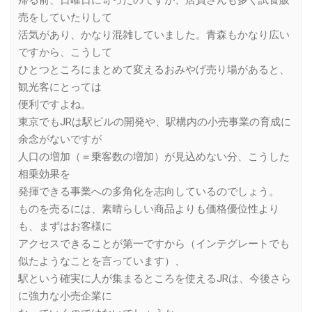
帰る前、日曜日に寄ったのですが、店員さんも多く試食販
売をしていたりして
活気があり、かなり混雑していました。青森もかなり広い
ですから、こうして
ひとつところにまとめて変えるおみやげ売り場があると、
観光客にとっては
便利ですよね。
東京でもJRは駅ビルの開発や、駅構内の小売事業の育成に
余念がないですが
人口の増加（＝乗客数の増加）が見込めない分、こうした
相乗効果を
発揮できる事業への多角化を志向しているのでしょう。
ものを売るには、素晴らしい商品よりも価格優位性より
も、まずはお客様に
アクセスできることが第一ですから（インテグレートでも
似たようなことを言っています）、
駅という確実に人が集まるところを使えるJRは、今後さら
に強力な小売企業に