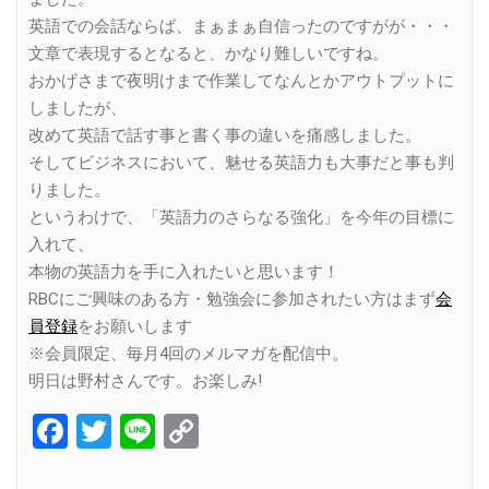
英語での会話ならば、まぁまぁ自信ったのですがが・・・
文章で表現するとなると、かなり難しいですね。
おかげさまで夜明けまで作業してなんとかアウトプットに
しましたが、
改めて英語で話す事と書く事の違いを痛感しました。
そしてビジネスにおいて、魅せる英語力も大事だと事も判
りました。
というわけで、「英語力のさらなる強化」を今年の目標に
入れて、
本物の英語力を手に入れたいと思います！
RBCにご興味のある方・勉強会に参加されたい方はまず
会
員登録
をお願いします
※会員限定、毎月4回のメルマガを配信中。
明日は野村さんです。お楽しみ!
Facebook
Twitter
Line
Copy
Link