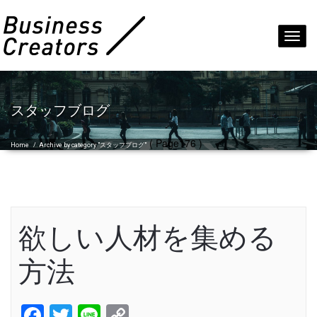
Toggl
navig
スタッフブログ
( Page176 )
Home
/
Archive by category "スタッフブログ"
欲しい人材を集める
方法
Facebook
Twitter
Line
Copy