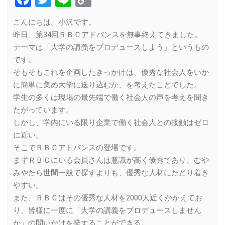
Link
こんにちは。小沢です。
昨日、第34回ＲＢＣアドバンスを無事終えてきました。
テーマは「大学の講義をプロデュースしよう」というもの
です。
そもそもこれを企画したきっかけは、優秀な社会人をいか
に簡単に集め大学に送り込むか、を考えたことでした。
学生の多くは現場の最先端で働く社会人の声を考えを聞き
たがっています。
しかし、学内にいる限り企業で働く社会人との接触はゼロ
に近い。
そこでＲＢＣアドバンスの登場です。
まずＲＢＣにいる会員さんは意識が高く優秀であり、むや
みやたら世間一般で探すよりも、優秀な人材にたどり着き
やすい。
また、ＲＢＣはその優秀な人材を2000人近くかかえてお
り、皆様に一度に「大学の講義をプロデュースしません
か」の問いかけを発することができる。