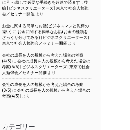
に
引っ越しで必要な手続きを超速で済ます：後
編 | ビジネスクリエーターズ | 東京で社会人勉強
会／セミナー開催
より
お金に関する簡単なお話(ビジネスマンと泥棒の
違い)
に
お金に関する簡単なお話(お金の種類を
ざっくり分けてみる) | ビジネスクリエーターズ |
東京で社会人勉強会／セミナー開催
より
会社の成長を人の規模から考えた場合の考察
(4/5)
に
会社の成長を人の規模から考えた場合の
考察(5/5) | ビジネスクリエーターズ | 東京で社会
人勉強会／セミナー開催
より
会社の成長を人の規模から考えた場合の考察
(3/5)
に
会社の成長を人の規模から考えた場合の
考察(4/5) |
より
カテゴリー