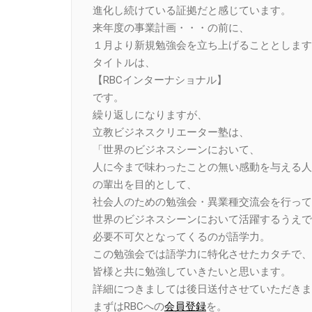
進化し続けている証拠だと感じています。
来年度の事業計画・・・の前に、
１月より新規勉強会を立ち上げることとします
タイトルは、
【RBCインターナショナル】
です。
繰り返しになりますが、
立教ビジネスクリエーター塾は、
「世界のビジネスシーンにおいて、
人に今まで味わったことの無い感動を与える人
の輩出を目的として、
社会人のための勉強会・異業種交流会を行って
世界のビジネスシーンにおいて活躍するうえで
必要不可欠となってくるのが語学力。
この勉強会では語学力に特化させたカタチで、
皆様と共に勉強していきたいと思います。
詳細につきましては後日送付させていただきま
まずはRBCへの
会員登録
を。