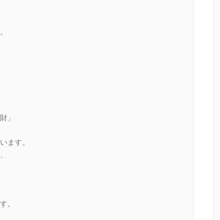
。
財」
います。
、
す。