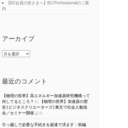
【BC会員の皆さまへ】BC/Professionalのご案
内
アーカイブ
ア
ー
カ
イ
ブ
最近のコメント
【物理の世界】高エネルギー加速器研究機構って
何してるところ？
に
【物理の世界】加速器の歴
史 | ビジネスクリエーターズ | 東京で社会人勉強
会／セミナー開催
より
引っ越しで必要な手続きを超速で済ます：前編