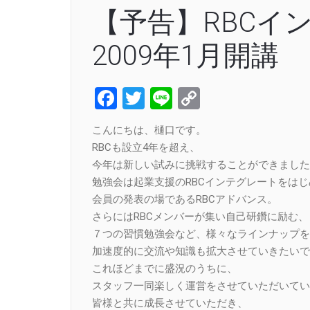
【予告】RBCイ
2009年1月開講
Facebook
Twitter
Line
Copy
Link
こんにちは、樋口です。
RBCも設立4年を超え、
今年は新しい試みに挑戦することができました
勉強会は起業支援のRBCインテグレートをはじ
会員の発表の場であるRBCアドバンス。
さらにはRBCメンバーが集い自己研鑽に励む、
７つの習慣勉強会など、様々なラインナップを
加速度的に交流や知識も拡大させていきたいで
これほどまでに盛況のうちに、
スタッフ一同楽しく運営をさせていただいてい
皆様と共に成長させていただき、