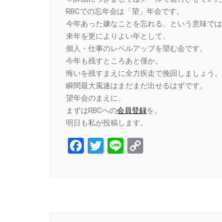
RBCでの忘年会は「望」年会です。
今年あった嫌なことを忘れる、という意味では
来年を更によりよい年として、
個人・仕事のレベルアップを望む会です。
今年も残すところあと僅か。
悔いを残すまえに全力疾走で挽回しましょう。
瞬間最大風速はまだまだ出せるはずです。
望年会のまえに、
まずはRBCへの
会員登録
を。
明日も私が投稿します。
Facebook
Twitter
Line
Copy
Link