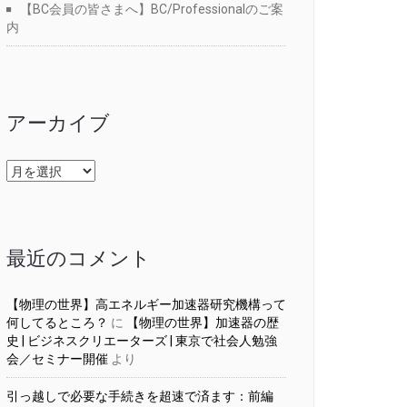
【BC会員の皆さまへ】BC/Professionalのご案
内
アーカイブ
ア
ー
カ
イ
ブ
最近のコメント
【物理の世界】高エネルギー加速器研究機構って
何してるところ？
に
【物理の世界】加速器の歴
史 | ビジネスクリエーターズ | 東京で社会人勉強
会／セミナー開催
より
引っ越しで必要な手続きを超速で済ます：前編