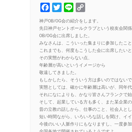
Facebook
Twitter
Line
Copy
Link
神戸OB/OG会の紹介をします。
先日神戸セントポールクラブという校友会関係
OB/OG会に出席しました。
みなさんは、こういった集まりに参加したこと
これまでも、何度もこうした会に出席したいと
その実態がわからない点、
年齢層が高いというイメージから
敬遠してきました。
もしかしたら、そういう方は多いのではないで
実態としては、確かに年齢層は高いが、同年代
それになによりも、かなり皆さんフランクで始
そして、起業している方も多く、また某企業の
昔の立教の話しから、仕事のこと、社会人とし
短い時間ながら、いろいろな話しを聞け、イイ
今後のいい人脈作りにもなりますし、一度参加
全国各地で開催されているようですよ。