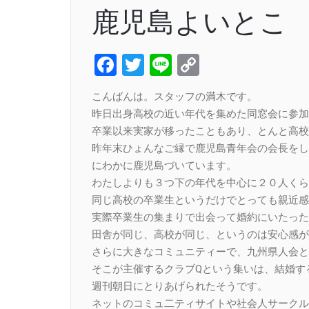
鹿児島よいとこ
Facebook
Twitter
Line
Copy
Link
こんばんは。スタッフの満木です。
昨日出身高校の近い年代を集めた同窓会に参加
卒業以来実家が移ったこともあり、とんと高校
昨年末ひょんなご縁で鹿児島青年会の会長をし
にわかに鹿児島づいています。
わたしよりも３つ下の年代を中心に２０人くら
同じ高校の卒業生というだけでとっても親近感
実際卒業生の集まりで出会って婚約にいたった
田舎が同じ、高校が同じ、というのは安心感が
さらに大きなコミュニティーで、九州県人会と
そこが主催するクラブQという集いは、結婚す
週刊朝日にとりあげられたそうです。
ネットのコミュ二ティサイトや社会人サークル