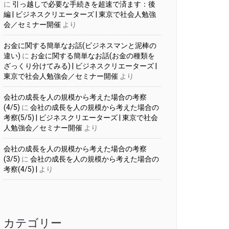
に
引っ越しで必要な手続きを超速で済ます：後
編 | ビジネスクリエーターズ | 東京で社会人勉強
会／セミナー開催
より
お金に関する簡単なお話(ビジネスマンと泥棒の
違い)
に
お金に関する簡単なお話(お金の種類を
ざっくり分けてみる) | ビジネスクリエーターズ |
東京で社会人勉強会／セミナー開催
より
会社の成長を人の規模から考えた場合の考察
(4/5)
に
会社の成長を人の規模から考えた場合の
考察(5/5) | ビジネスクリエーターズ | 東京で社会
人勉強会／セミナー開催
より
会社の成長を人の規模から考えた場合の考察
(3/5)
に
会社の成長を人の規模から考えた場合の
考察(4/5) |
より
カテゴリー