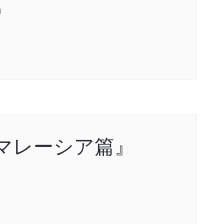
l
?マレーシア篇』