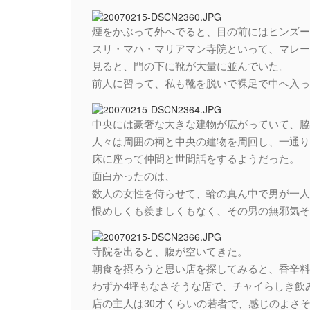
煙をかぶって外へでると、目の前にはヒンズー
スリ・マハ・マリアマン寺院といって、マレー
見ると、門の下に靴が大量に並んでいた。
前人に習って、私も靴を脱いで裸足で中へ入っ
中央には豪奢な大きな建物が広がっていて、脇
人々は周囲の祠と中央の建物を周回し、一通り
床に座って仲間と世間話をするようだった。
面白かったのは、
数人の女性を侍らせて、輪の真ん中で男が一人
恨めしくも羨ましくもなく、その男の無邪気そ
寺院を出ると、腹が空いてきた。
朝食を摂ろうと思い店を探してみると、香辛料
わずか4坪もなさそうな店で、チャイらしき飲
店の主人は30才くらいの若者で、感じのよさ