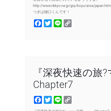
http://www.rikkyo.ne.jp/grp/koyu/area/japan.htm
つぎは樋口くんです！
Facebook
Twitter
Line
Copy
Link
『深夜快速の旅
Chapter7
Facebook
Twitter
Line
Copy
Link