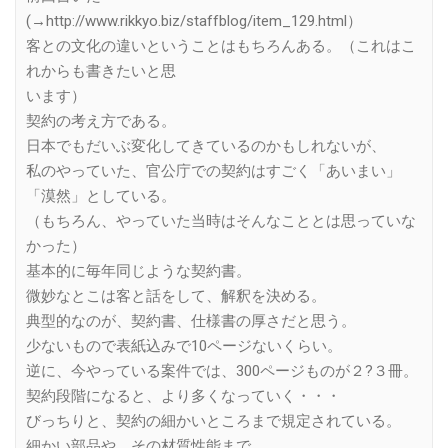
(→http://www.rikkyo.biz/staffblog/item_129.html）
客との文化の違いということはもちろんある。（これはこ
れからも書きたいと思
います）
契約の考え方である。
日本でもだいぶ変化してきているのかもしれないが、
私のやっていた、官公庁での契約はすごく「あいまい」
「漠然」としている。
（もちろん、やっていた当時はそんなこととは思っていな
かった）
基本的に毎年同じような契約書。
微妙なとこは客と話をして、解釈を決める。
典型的なのが、契約書、仕様書の厚さだと思う。
少ないもので表紙込みで10ページないくらい。
逆に、今やっている案件では、300ページものが２?３冊。
契約段階になると、より多くなっていく・・・
びっちりと、契約の細かいところまで規定されている。
細かい部品や、その材質性能まで。