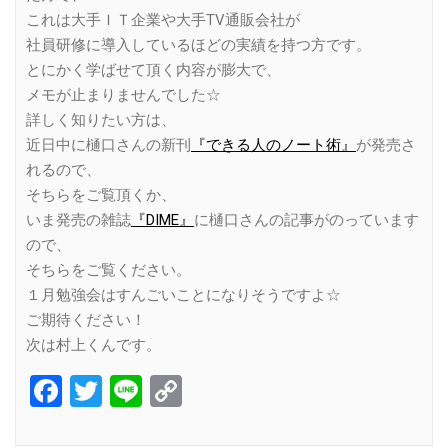
これは大手ＩＴ企業や大手TV通販会社が
社員研修に導入しているほどの実績を持つ方です。
とにかく学ばせて頂く内容が膨大で、
メモが止まりませんでした☆
詳しく知りたい方は、
近日中に樋口さんの新刊
『できる人のノート術』
が発売さ
れるので、
そちらをご覧頂くか、
いま発売の雑誌
『DIME』
に樋口さんの記事がのっています
ので、
そちらをご覧ください。
１月勉強会はすんごいことになりそうですよ☆
ご期待ください！
次は村上くんです。
Facebook
Twitter
Line
Copy
Link