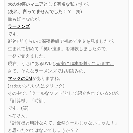
大のお笑いマニアとして有名
な私ですが、
(
あれ、言ってませんでした！？
笑)
最も好きなのが、
ラーメンズ
です。
8?9年前くらいに深夜番組で初めてネタを見ましたが、
生まれて初めて「笑い泣き」を経験しましたので、
一発で覚えました。
現在、うちにあるDVDも
確実に10本を越えています。
さて、そんなラーメンズでお馴染みの、
マックのCM
がありますね。
(↑↑分からない人はクリック)
その中で、”クールなソフト”として紹介されているのが、
「計算機」「時計」
です。(笑)
みなさん、
「計算機と時計なんて、全然クールじゃないじゃん！」
と思ったのではないでしょうか？？