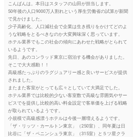
こんばんは。本日はスタッフの山田が担当します。
50年後の人口9000万人割れという厚生労働省の試算が新聞
で見かけました。
少子高齢化、人口減社会で企業は生き残りをかけてどのよ
うな戦略をとるべきなのか大変興味深く思っています。
ホテル業界でもこの社会の傾向にあわせた戦略がとられて
いるようです。
先日、あのコンラッド東京に宿泊する機会がありました。
そこで大大感動！！
高級感たっぷりのラグジュアリー感と良いサービスが提供
されました。
またまた客室がとっても広々としていて大満足でした。
ホテル業界では比較的少ない客室数で高級な雰囲気やサー
ビスでを提供し比較的高い料金設定で客単価を上げる戦略
が取られているようです。
小規模で高級感漂うホテルは今後一層増えるようです。
「ザ・リッツ・カールトン東京」（250室）、同年夏は日
比谷に「ザ・ペニンシュラ東京」（315室）と５ツ星クラ