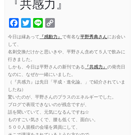
『共感力』
Facebook
Twitter
Line
Copy
Link
今日は縁あって
『感動力』
で有名な
平野秀典さん
にお会い
して、
名刺交換だけかと思いきや、平野さん含めて５人で飲みに
行きました。
しかも、今日は平野さんの新刊である
『共感力』
の発売日
なのに、なぜか一緒にいました。
（『共感力』は先日「平成・進化論。」で紹介されていま
したね）
驚いたのが、平野さんのプラスのエネルギーでした。
ブログで表現できないのが残念ですが、
話を聞いていて、元気になるんですね☆
ものすごい気さくで、腰も低くて、面白い。
５００人規模の会場を満員にして、
そこで講演をされているような方なので、