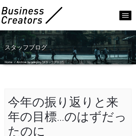
Toggl
navig
スタッフブログ
( Page311 )
Home
/
Archive by category "スタッフブログ"
今年の振り返りと来
年の目標…のはずだっ
たのに