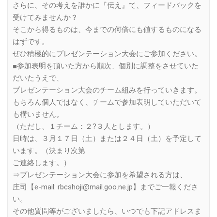
さらに、その考えを誰かに『伝え』て、フィードバックを
受けてみませんか？
そこから得るものは、今までの何倍にも値するものになる
はずです。
ぜひ積極的にプレゼンテーション大会にご参加ください。
■参加表明を頂いた方から順次、個別に調整をさせていた
だいたうえで、
プレゼンテーション大会のチーム組みを行っていきます。
もちろん個人ではなく、チームで参加表明していただいて
も構いません。
（ただし、１チーム：２?３人とします。）
日時は、３月１７日（土）または２４日（土）を予定して
います。（決まり次第
ご連絡します。）
⇒プレゼンテーション大会に参加を希望される方は、
庄司【e-mail: rbcshoji@mail.goo.ne.jp】までご一報くださ
い。
その他質問等がございましたら、いつでも下記アドレスま