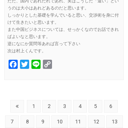
ただ、国内であれだれであれ、実はこうした「違い」とい
うのは大小はあれどあるのだと思います。
しっかりとした基礎を学んでいると思い、交渉術を身に付
けて生きたいと思います。
また中国ビジネスについては、せっかくなのでお話できれ
ばよいなと思います。
逆になにか質問等あれば言って下さい
次は村上くんです。
Facebook
Twitter
Line
Copy
Link
1
2
3
4
5
6
7
8
9
10
11
12
13