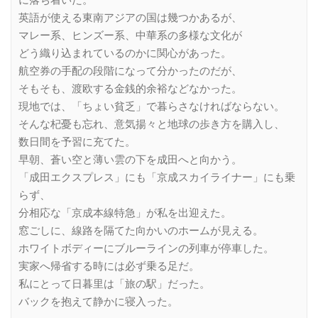
に落ち着いた。
英語が使える東南アジアの国は幾つかあるが、
マレー系、ヒンズー系、中華系の多様な文化が
どう織り込まれているのかに関心があった。
航空券の手配の段階になって分かったのだが、
そもそも、渡欧する金銭的余裕などなかった。
現地では、「ちょい貧乏」で暮らさなければならない。
そんな杞憂も忘れ、意気揚々と地球の歩き方を購入し、
数日間を予習に充てた。
早朝、蒼い空と薄い雲の下を成田へと向かう。
「成田エクスプレス」にも「京成スカイライナー」にも乗
らず、
分相応な「京成本線特急」が私を出迎えた。
窓ごしに、線路を隔てた向かいのホームが見える。
ホワイトボディーにブルーラインの列車が停車した。
実家へ帰省する時には必ず乗る足だ。
私にとって日暮里は「旅の駅」だった。
バックを抱えて静かに寝入った。