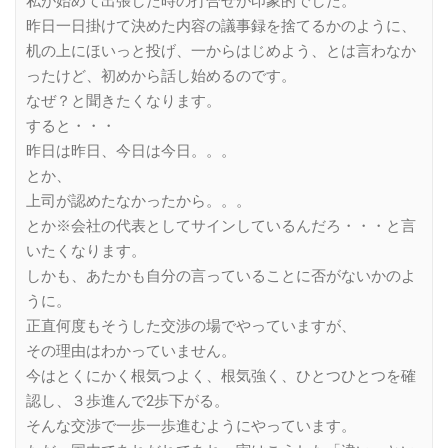
私が始めて出張した時の打合せが印象的でした。
昨日一日掛けて決めた内容の議事録を捨てるかのように、
机の上にほいっと投げ、一からはじめよう、とは言わなか
ったけど、初めから話し始めるのです。
なぜ？と聞きたくなります。
すると・・・
昨日は昨日、今日は今日。。。
とか、
上司が認めたなかったから。。。
とか※会社の代表としてサインしているんだろ・・・と言
いたくなります。
しかも、あたかも自分の言っていることに否がないかのよ
うに。
正直何度もそうした交渉の場でやっていますが、
その理由はわかっていません。
今はとくにかく根気つよく、根気強く、ひとつひとつを確
認し、３歩進んで2歩下がる。
そんな交渉で一歩一歩進むようにやっています。