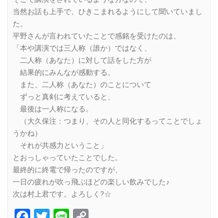
当然お話も上手で、ひきこまれるようにして聞いていまし
た。
平野さんが言われていたことで感銘を受けたのは、
「本や講演では三人称（誰か）ではなく、
二人称（あなた）に対して話をした方が
結果的にみんなが感動する。
また、二人称（あなた）のことについて
ずっと真剣に考えていると、
最後は一人称になる。
（大久保注：つまり、その人と同化するってことでしょ
うかね）
それが共感力ということ」
とおっしゃっていたことでした。
最終的に終電で帰ったのですが、
一日の疲れが吹っ飛ぶほどの楽しい飲みでした♪
次は村上君です。よろしく?☆
Facebook
Twitter
Line
Copy