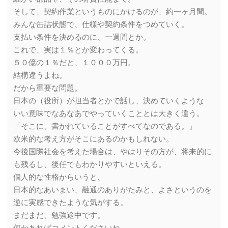
そして、契約作業というものにかけるのが、約一ヶ月間。
みんな缶詰状態で、仕様や契約条件をつめていく。
支払い条件を決めるのに、一週間とか。
これで、実は１％とか変わってくる。
５０億の１％だと、１０００万円。
結構違うよね。
だから重要な問題。
日本の（役所）が担当者とかで話し、決めていくような
いい意味でなあなあでやっていくこととは大きく違う。
「そこに、書かれていることがすべてなのである。」
欧米的な考え方がそこにあるのかもしれない。
今後国際社会を考えた場合は、やはりその方が、将来的に
も残るし、後任でもわかりやすいといえる。
個人的な性格からいうと、
日本的なあいまい、融通のありがたみと、よさというのを
逆に実感できたような気がする。
まだまだ、勉強途中です。
何かあればコメントくださいね。