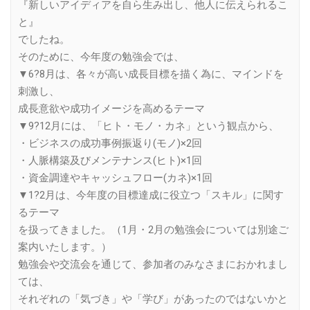
『新しいアイディアを自ら生み出し、他人に伝えられるこ
と』
でしたね。
そのために、今年度の勉強会では、
▼6?8月は、各々が高い成長目標を描く為に、マインドを
刺激し、
成長意欲や成功イメージを高めるテーマ
▼9?12月には、「ヒト・モノ・カネ」という観点から、
・ビジネスの成功事例振返り(モノ)×2回
・人脈構築及びメンテナンス(ヒト)×1回
・資金調達やキャッシュフロー(カネ)×1回
▼1?2月は、今年度の目標達成に役立つ「スキル」に関す
るテーマ
を扱ってきました。（1月・2月の勉強会については別途ご
案内いたします。）
勉強会や交流会を通じて、参加者のみなさまにおかれまし
ては、
それぞれの「気づき」や「学び」があったのではないかと