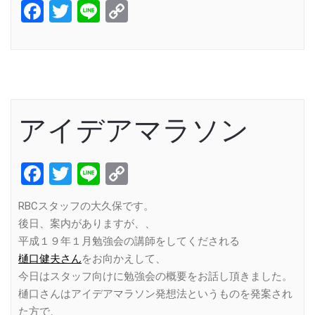
Facebook
Twitter
Line
Copy
Link
アイデアマラソン
Facebook
Twitter
Line
Copy
Link
RBCスタッフの大久保です。
後日、案内がありますが、、
平成１９年１月勉強会の講師をしてくだされる
樋口健夫さん
をお向かえして、
今日はスタッフ向けに勉強会の概要をお話し頂きました。
樋口さんはアイデアマラソン発想法というものを発案され
た方で、