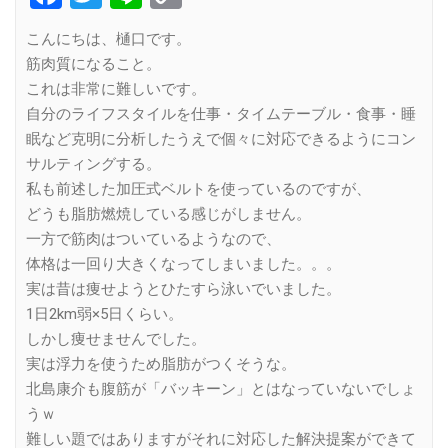
Link
こんにちは、樋口です。
筋肉質になること。
これは非常に難しいです。
自分のライフスタイルを仕事・タイムテーブル・食事・睡
眠など克明に分析したうえで個々に対応できるようにコン
サルティングする。
私も前述した加圧式ベルトを使っているのですが、
どうも脂肪燃焼している感じがしません。
一方で筋肉はついているようなので、
体格は一回り大きくなってしまいました。。。
実は昔は痩せようとひたすら泳いでいました。
1日2km弱×5日くらい。
しかし痩せませんでした。
実は浮力を使うため脂肪がつくそうな。
北島康介も腹筋が「バッキーン」とはなっていないでしょ
うｗ
難しい題ではありますがそれに対応した解決提案ができて