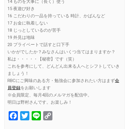
14 ものを大事に（長く）使う
15 夜遊び好き
16 こだわりの一品を持っている 時計、かばんなど
17 お金に執着しない
18 じっとしているのが苦手
19 外見は地味
20 プライベートで話すと口下手
いかがでしたか？みなさんはいくつ当てはまりますか？
私は・・・・・【秘密】です（笑）
これを参考にして、どんどん出来る人へとシフトしていき
ましょう！
RBCにご興味のある方・勉強会に参加されたい方はまず
会
員登録
をお願いします
※会員限定、毎月4回のメルマガを配信中。
明日は野村さんです。お楽しみ！
Facebook
Twitter
Line
Copy
Link