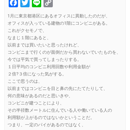
Facebook
Twitter
Line
Copy
Link
1月に東京都港区にあるオフィスに異動したのだが、
オフィスが入っている建物の1階にコンビニがある。
これがクセモノで、
なまじ１階にあると、
以前までは買いたいと思ったけれど、
コンビニまで行くのが面倒だから買わないでいたものを、
今では平気で買ってしまったりする。
１日平均のコンビニ利用回数や利用金額が
２倍?３倍になった気がする。
ここで思うのは、
以前まではコンビニを目と鼻の先にたてたりして、
何の意味があるのだと思いきや、
コンビニが建つことにより、
その半径数メートルに住んでいる人や働いている人の
利用額が上がるのではないかということだ。
つまり、一定のパイがあるのではなく、