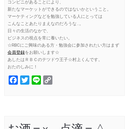
コンビニがあることにより、
新たなマーケットができるのではないかということ。
マーケティングなどを勉強している人にとっては
こんなことあたりまえなのだろうな…。
日々の生活のなかで、
ビジネスの視点を常に養いたい。
☆RBCにご興味のある方・勉強会に参加されたい方はまず
会員登録
をお願いします☆
あしたはＲＢＣのテツドウ王子☆村上くんです。
おたのしみに！
Facebook
Twitter
Line
Copy
Link
お酒＝×、点滴＝△