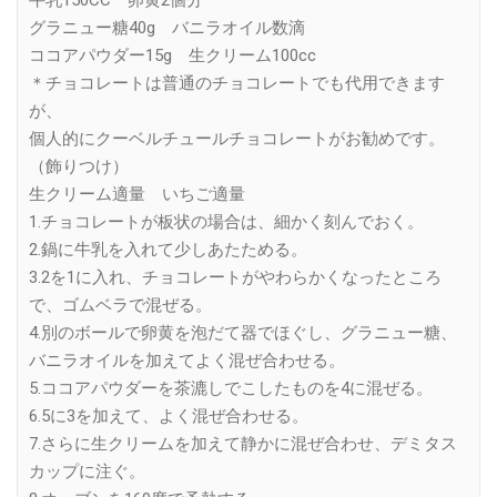
牛乳150CC 卵黄2個分
グラニュー糖40g バニラオイル数滴
ココアパウダー15g 生クリーム100cc
＊チョコレートは普通のチョコレートでも代用できます
が、
個人的にクーベルチュールチョコレートがお勧めです。
（飾りつけ）
生クリーム適量 いちご適量
1.チョコレートが板状の場合は、細かく刻んでおく。
2.鍋に牛乳を入れて少しあたためる。
3.2を1に入れ、チョコレートがやわらかくなったところ
で、ゴムベラで混ぜる。
4.別のボールで卵黄を泡だて器でほぐし、グラニュー糖、
バニラオイルを加えてよく混ぜ合わせる。
5.ココアパウダーを茶漉しでこしたものを4に混ぜる。
6.5に3を加えて、よく混ぜ合わせる。
7.さらに生クリームを加えて静かに混ぜ合わせ、デミタス
カップに注ぐ。