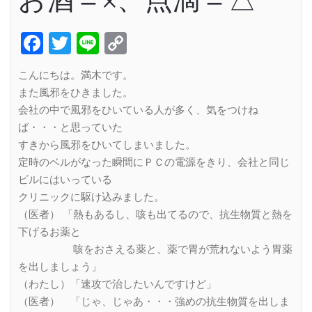
Facebook
Twitter
Line
Copy
Link
こんにちは。満木です。
また風邪をひきました。
会社の中で風邪をひいている人が多く、気をつけね
ば・・・と思っていた
すきから風邪をひいてしまいました。
定時のベルがなった瞬間にＰＣの電源をきり、会社と同じ
ビルにはいっている
クリニックに駆け込みました。
（医者） 「熱もあるし、咳も出てるので、抗生物質と熱を
下げるお薬と
咳をおさえる薬と、薬で胃が荒れないよう胃薬
を出しましょう」
（わたし）「速攻で治したいんですけど」
（医者） 「じゃ、じゃあ・・・強めの抗生物質を出しま