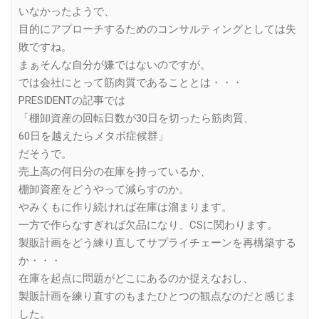
いなかったようで、
目的にアプローチするためのコンサルティングとしては失
敗ですね。
まぁそんな自分が嫌ではないのですが。
では会社にとって筋肉質であることとは・・・
PRESIDENTの記事では
「棚卸資産の回転日数が30日を切ったら筋肉質、
60日を越えたらメタボ症候群」
だそうで。
売上高の何日分の在庫を持っているか、
棚卸資産をどうやって減らすのか。
やみくもに作り続ければ在庫は溜まります。
一方で作らなすぎれば欠品になり、CSに関わります。
製販計画をどう練り直してサプライチェーンを再構築する
か・・・
在庫を起点に問題がどこにあるのか捉えなおし、
製販計画を練り直すのもまたひとつの観点なのだと感じま
した。