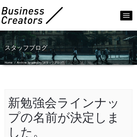
Toggl
navig
スタッフブログ
( Page277 )
Home
/
Archive by category "スタッフブログ"
新勉強会ラインナッ
プの名前が決定しま
した。