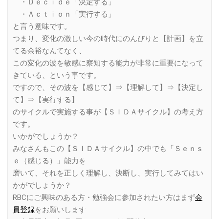
・Ｄｅｃｉｄｅ「決定する」
・Ａｃｔｉｏｎ「実行する」
と言う意味です。
つまり、変化の激しい今の時代にのんびりと【計画】を立
てる余裕なんてなく、
この変化の波を敏感に察知する能力が非常に重要になって
きている、という事です。
ですので、その波を【感じて】⇒【理解して】⇒【決定し
て】⇒【実行する】
のサイクルで実施する事が【ＳＩＤＡサイクル】の考え方
です。
いかがでしょうか？
みなさんもこの【ＳＩＤＡサイクル】の中でも「Ｓｅｎｓ
ｅ（感じる）」能力を
磨いて、それを正しく理解し、決断し、実行してみてはい
かがでしょうか？
RBCにご興味のある方・勉強会に参加されたい方はまず
会
員登録
をお願いします