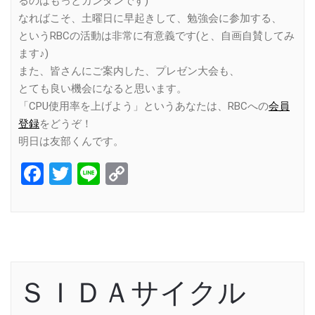
るのはもっとカンタンです)
なればこそ、土曜日に早起きして、勉強会に参加する、
というRBCの活動は非常に有意義です(と、自画自賛してみ
ます♪)
また、皆さんにご案内した、プレゼン大会も、
とても良い機会になると思います。
「CPU使用率を上げよう」というあなたは、RBCへの
会員
登録
をどうぞ！
明日は友部くんです。
Facebook
Twitter
Line
Copy
Link
ＳＩＤＡサイクル