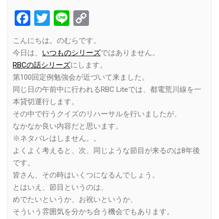
Facebook
Twitter
Line
Copy
Link
こんにちは。のむらです。
今日は、
いつものシリーズ
ではありません。
RBCの話シリーズ
にします。
第100回定例勉強会が近づいて来ました。
同じ日の午前中に行われるRBC Liteでは、都電荒川線を一
本貸切運行します。
その中で行うクイズのリハーサルを行いましたが、
なかなか良い内容だと思います。
※ネタバレはしません。。
よくよく考えると、次、同じような節目が来るのは8年後
です。
皆さん、その時はいくつになるんでしょう。
とはいえ、節目というのは、
めでたいというか、お祝いというか、
そういう雰囲気を分かち合う機会でもあります。