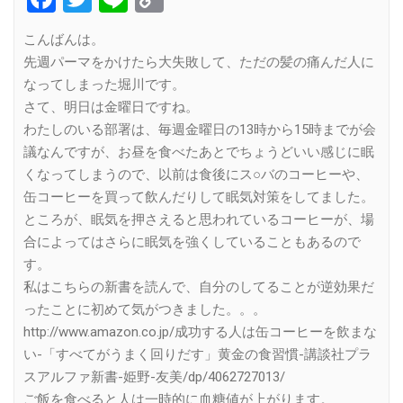
Link
こんばんは。
先週パーマをかけたら大失敗して、ただの髪の痛んだ人に
なってしまった堀川です。
さて、明日は金曜日ですね。
わたしのいる部署は、毎週金曜日の13時から15時までが会
議なんですが、お昼を食べたあとでちょうどいい感じに眠
くなってしまうので、以前は食後にス○バのコーヒーや、
缶コーヒーを買って飲んだりして眠気対策をしてました。
ところが、眠気を押さえると思われているコーヒーが、場
合によってはさらに眠気を強くしていることもあるので
す。
私はこちらの新書を読んで、自分のしてることが逆効果だ
ったことに初めて気がつきました。。。
http://www.amazon.co.jp/成功する人は缶コーヒーを飲まな
い-「すべてがうまく回りだす」黄金の食習慣-講談社プラ
スアルファ新書-姫野-友美/dp/4062727013/
ご飯を食べると人は一時的に血糖値が上がります。