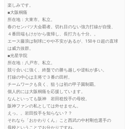
楽しみです。
■大阪桐蔭
所在地：大東市。私立。
春のセンバツ大会覇者。切れ目のない強力打線が自慢、
４番田端もけがから復帰し、長打力も十分。。
エース藤浪は制球にやや不安があるが、150キロ超の直球
は威力抜群。
■光星学院
所在地：八戸市。私立。
競り合いに強く、終盤での勝ち越しや逆転が多い。
打線の中心は主将で３番の田村。
チームワークも良く、狙うは初の甲子園制覇。
個人的には大阪桐蔭を応援しています。
なんといっても阪神 岩田稔投手の母校。
阪神ファンの私としては外せません。
えっ。。岩田投手を知らない？？
それなら「おかわりくん」こと西武の中村剛也選手の
母校ということでお分かりですね。