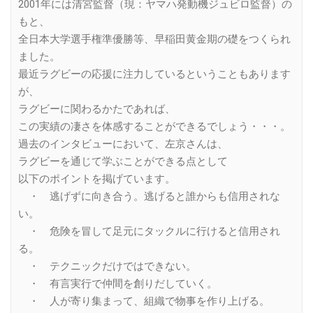
2001年には清宮監督（現：ヤマハ発動機ジュビロ監督）の
もと、
全日本大学選手権準優勝等、早稲田黄金期の礎をつくられ
ました。
最近ラグビーの応援に注力しているということもあります
が、
ラグビーに関わるかたであれば、
この実績の凄さを体感することができるでしょう・・・。
過去のインタビューにおいて、左京さんは、
ラグビーを通じて学ぶことができる点として
以下のポイントを掲げています。
・ 逃げずに向き合う。逃げると誰からも信用されな
い。
・ 危険を冒して足元にタックルに行けると信用され
る。
・ テクニックだけではできない。
・ 有言実行で仲間を創りだしていく。
・ 人が寄り集まって、組織で物事を作り上げる。