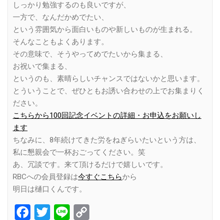
しっかり勉強するのも良いですが、
一方で、なんだかめでたい、
という雰囲気から面白いものや新しいものが生まれる。
そんなこともよくあります。
その意味で、そうやってめでたいから集まる、
お祝いで集まる、
というのも、素晴らしいチャンスではないかと思います。
とういうことで、ぜひともお誘い合わせの上でお集まりく
ださい。
こちらから100回記念イベントの詳細・お申込をお願いし
ます
ちなみに、8年続けてきた労をねぎらいたいという方は、
私に懇親会で一杯おごってください。笑
あ、冗談です。来て頂けるだけで嬉しいです。
RBCへの会員登録は
今すぐこちら
から
明日は樋口くんです。
Facebook
Twitter
Line
Copy