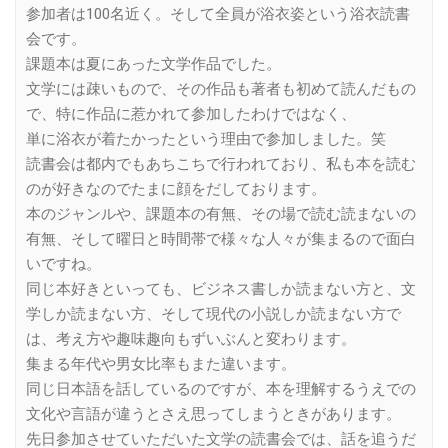
参加者は100名近く。そして全員が浴衣姿という浴衣読書
会です。
課題本は夏にあった文学作品でした。
文学には疎いもので、その作品も著者も初めて読んだもの
で、特に作品に惹かれて参加したわけではなく、
単に浴衣が着たかったという理由で参加しました。笑
読書会は都内でもあちこちで行われており、私も本を読む
のが好きなのでたまに顔をだしております。
本のジャンルや、課題本の有無、その場で読む読まないの
有無、そして曜日と時間帯で様々な人々が集まるので面白
いですね。
同じ本好きといっても、ビジネス書しか読まない方と、文
学しか読まない方、そして現代の小説しか読まない方で
は、考え方や趣味趣向もずいぶんと変わります。
集まる年代や男女比率もまた違います。
同じ日本語を話しているのですが、本を理解するうえでの
文化や言語が違うとさえ思ってしまうときがあります。
先日参加させていただいた文学の読書会では、話を追うだ