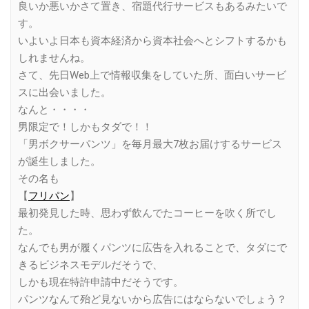
良いか悪いかさて置き、宿題代行サービスもあるみたいで
す。
いよいよ日本も資本経済から資本社会へとシフトするかも
しれませんね。
さて、先日Web上で情報収集をしていた所、面白いサービ
スに出会いました。
なんと・・・・
男限定で！しかもタダで！！
「男ボクサーパンツ」を毎月最大7枚お届けするサービス
が誕生しました。
その名も
【
フリパン
】
最初発見した時、思わず飲んでたコーヒーを吹く所でし
た。
なんでも男が履くパンツに広告を入れることで、タダにで
きるビジネスモデルだそうで、
しかも現在特許申請中だそうです。
パンツなんて殆ど見ないから広告にはならないでしょう？