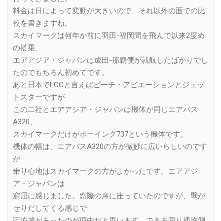
料金は日によって変動が大きいので、それ以外の面での比
較を書きますね。
スカイマークは何年か前に羽田-福岡間を飛んで以来2度め
の搭乗、
エアアジア・ジャパンは成田-那覇便が就航したばかりでし
たのでもちろん初めてです。
あと日本でLCCと言えばピーチ・アビエーションとジェッ
トスターですが
この二社とエアアジア・ジャパンは機体が同じエアバス
A320、
スカイマークだけがボーイング737という機体です。
機体の幅は、エアバスA320の方が微妙に広いらしいのです
が
乗り心地はスカイマークの方がよかったです。エアアジ
ア・ジャパンは
窮屈に感じました。窓際の席に座っていたのですが、壁が
せりだしてくる感じで
圧迫感があったのが理由だと思います。できる限り通路側