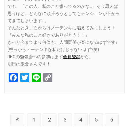
でも、「この人、私のこと嫌ってるのかな…」そう思えば
思うほど、どんなに頑張ろうとしてもテンションが下がっ
てきてしまいます…。
そんなとき、次からはノーテンキに唱えてみましょう！
『みんな私のこと好きでありがとう！！』
きっと今までより何倍も、人間関係が楽になるはずです♪
(根っからノーテンキな私だけじゃないはず?笑)
RBCの勉強会への参加はまず
会員登録
から。
明日は阪倉さんです！
Facebook
Twitter
Line
Copy
Link
1
2
3
4
5
6