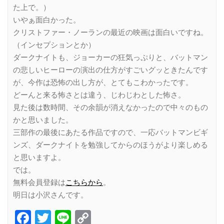
た上で。）
いやぁ面白かった。
クリストファー・ノーランの最近の映画は面白いですね。
（インセプションとか）
ダークナイトも、ジョーカーの狂気っぷりと、バットマン
の悲しいヒーローの演出の仕方がすごいグッときたんです
が、今作は恐怖の出し方が、とてもこわかったです。
どーんと来る怖さとは違う、じわじわとした怖さ。
見た後は数時間、その余韻が消えなかったので中々のもの
かと思いました。
三部作の最後にあたる作品ですので、一応バットマンビギ
ンズ、ダークナイトを勉強してからのほうがより楽しめる
と思いますよ。
では。
無料会員登録は
こちらから
。
明日は小沢さんです。
Facebook
Twitter
Line
Copy