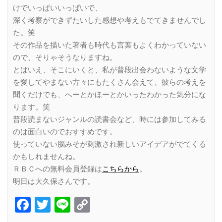
けでいっぱいいっぱいで、
深く考察ができずたいした感想や考えもでてきませんでし
た。笑
その作品を描いた著者も時代も言葉もよくわかっていない
ので、そりゃそうなりますね。
とはいえ、そこにいくと、私が普段出会わないような文学
を愛してやまない方々にもたくさん会えて、彼らの考えを
聞くだけでも、へーとかほーとかいったわかった気分にな
ります。笑
普段読まないジャンルの読書会など、時には参加してみる
のは面白いのでおすすめです。
使っていない脳みそが刺激され新しいアイデアがでてくる
かもしれませんね。
ＲＢＣへの無料会員登録は
こちらから
。
明日は大久保さんです。
Facebook
Twitter
Line
Copy
Link