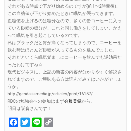
それがある時点で下がり始めるのですが(約1〜2時間後)、
この血糖値が下がり始めたときに眠気が襲ってきます。
血糖値を上げるのは糖分なので、多くの缶コーヒーに入っ
ている砂糖の糖分が、これと同じ働きをしてしまい、かえ
って眠気を引き起こしているのです。
私はブラックだと胃が痛くなってしまうので、コーヒーを
飲む時はほとんど砂糖が入ってるものを選んでました。
それだといくら眠気覚ましにコーヒーを飲んでも逆効果だ
ったわけですね☆
現代ビジネスに、上記の新書の内容が分かりやすく解説さ
れてますので、ご興味ある方は読んでみてはいかがでしょ
うか。
http://gendai.ismedia.jp/articles/print/16157/
RBCの勉強会への参加はまず
会員登録
から。
明日は阪倉さんです！
Facebook
Twitter
Line
Copy