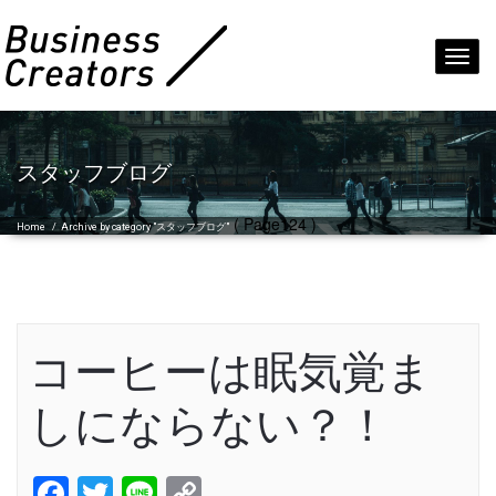
Toggl
navig
スタッフブログ
( Page124 )
Home
/
Archive by category "スタッフブログ"
コーヒーは眠気覚ま
しにならない？！
Facebook
Twitter
Line
Copy