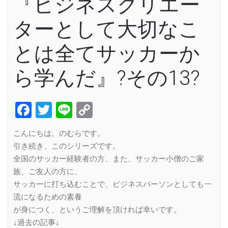
『ビジネスクリエー
ターとして大切なこ
とは全てサッカーか
ら学んだ』?その13?
Facebook
Twitter
Line
Copy
Link
こんにちは。のむらです。
引き続き、このシリーズです。
全国のサッカー経験者の方、また、サッカー小僧のご家
族、ご友人の方に、
サッカーに打ち込むことで、ビジネスパーソンとしても一
流になるための素養
が身につく、というご理解を頂ければ幸いです。
↓過去の記事↓