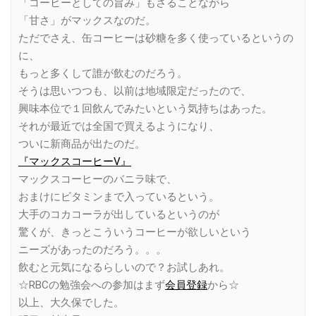
「コーヒーとしての旨み」もさることながら
「甘さ」がマックスなのだ。
ただでさえ、缶コーヒーは砂糖を多く使っているというの
に、
もっと多くして誰が飲むのだろう。
そうは思いつつも、以前は地域限定だったので、
興味本位で１回飲んでみたいという気持ちはあった。
それが最近では全国で買えるようになり、
ついに新商品が出たのだ。
『マックスコーヒーV』
マックスコーヒーのバニラ味で、
おまけにビタミンまで入っているという。
大手のコカコーラが出しているというのが
驚くが、きっとこういうコーヒーが欲しいという
ニーズがあったのだろう。。。
飲むと元気になるらしいので？お試しあれ。
☆RBCの勉強会への参加はまず
会員登録
から☆
以上、大久保でした。