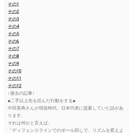
その1
その2
その3
その4
その5
その6
その7
その8
その9
その10
その11
その12
↑過去の記事↑
■二手以上先を読んだ行動をする■
中田英寿さんが現役時代、日本代表に提案していた話があ
ります。
それは何かと言えば、
「ディフェンスラインでのボール回しで、リズムを変えよ