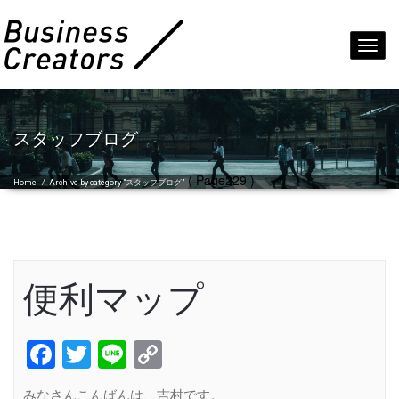
Toggl
navig
スタッフブログ
( Page229 )
Home
/
Archive by category "スタッフブログ"
便利マップ
Facebook
Twitter
Line
Copy
Link
みなさんこんばんは、吉村です。