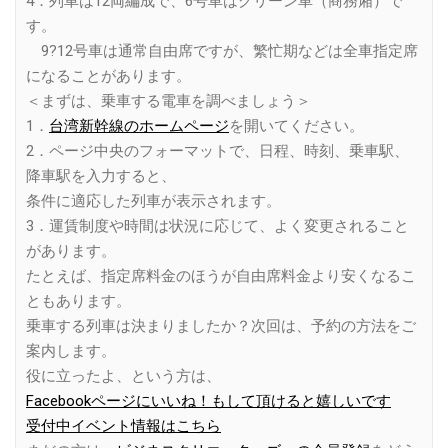
4．列車は12両編成で、6号車はグリーン車（商務廂）で
す。
9?12号車は通常自由席ですが、繁忙期などは全車指定席
になることがあります。
＜まずは、乗車する電車を調べましょう＞
1．
台湾新幹線のホームページ
を開いてください。
2．ページ中央のフォーマットで、日程、時刻、乗車駅、
降車駅を入力すると、
条件に適応した列車が表示されます。
3．運賃制度や時間は状況に応じて、よく変更されること
があります。
たとえば、指定席料金のほうが自由席料金より安くなるこ
ともあります。
乗車する列車は決まりましたか？次回は、予約の方法をご
案内します。
役に立ったよ、という方は、
Facebookページにいいね！もして頂けると嬉しいです
受付中イベント情報はこちら