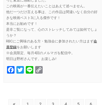
っと素直に感動しました。
この映画が一番伝えたいことはあえて述べません。
他だ一つだけ言える事は、この作品は間違いなく自分の好
きな映画ベスト3に入る傑作です！
本当にお勧めです！
是非ご覧になって、心のストレッチしてみては如何でしょ
うか？
RBCにご興味のある方・勉強会に参加されたい方はまず
会
員登録
をお願いします
※会員限定、毎月4回のメルマガを配信中。
明日は野村さんです。お楽しみ!
Facebook
Twitter
Line
Copy
Link
1
2
3
4
5
6