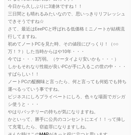
今日から久しぶりに3連休ですね！！
三日間とも晴れるみたいなので、思いっきりリフレッシュ
できそうですね☆
さて、最近はEeePCと呼ばれる低価格ミニノートが結構流
行してますね。
初めてノートPCを見た時、その値段にびっくり！（○○
万！？）した当時からはや10年・・・
今では・・・3万弱。（ケータイより安いかも・・・）
しかもそれなり性能が良いPCが手に入るこの世の中・・・
すばらしい！！
ノートPCの醍醐味と言ったら、何と言っても何処でも持ち
運べるっていう事ですね。
ビジネスにしろプライベートにしろ、色々な場面でガシガ
シ使うと・・・
やはりバッテリーの持ちが気になりますね。
かといって、勝手に公共のコンセントにエイ！！って挿し
て充電したら、窃盗罪になりますしね。
そんな時はこの
MAP
がきっと役に立つと思います。