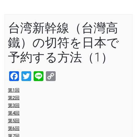
台湾新幹線（台灣高
鐵）の切符を日本で
予約する方法（1）
Facebook
Twitter
Line
Copy
Link
第1回
第2回
第3回
第4回
第5回
第6回
第7回