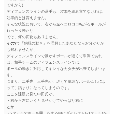
ですから)
ディフェンスラインの選手も、攻撃を組み立てなければ、
効率的とは言えません。
そんな状況において、右から左へコロコロ転がるボールが
行ったり来たり、
では、何の変化もありません。
その9
で「釣瓶の動き」を理解したあなたならお分かりか
も知れませんが、
ディフェンスラインで動かすボールが遅くて単調であれ
ば、相手チームのディフェンスラインでは、
ボールの動きに対応してキレイなカタチが出来てしまいま
す。
つまり、二手先、三手先が、遅くて単調なボール回しによ
って手詰まりになってしまうのです。
ここを課題と見た中田氏が、
・右から左にいくと見せかけてやっぱり右に
とか
・2タッチでボール回しをする中にダイレクト(=1タッチ)を