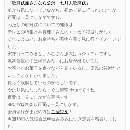
「歌舞伎座さよなら公演 七月大歌舞伎」
前から気になっていながら、初めて見に行ったのですが、
百聞は一見にしかずですね。
わたしの歌舞伎についての知識は
テレビの特集と林真理子さんのエッセイ程度しかなく
それによると、お金持ちが着物を着て見に行くイメージで
した。
実際行ってみると、みなさん服装はカジュアルですし
歌舞伎座の中は縁日みたいにお店が出ているし、
お茶とかお菓子を食べながら見ているし、庶民の芸術だと
いうことがわかりました。
長らく誤解していたのが悔しいです。
やはり気になったらすぐに突撃せねばですね。
百聞は一見にしかずを実感です。
RBCの勉強会も百聞は一見にしかず。
会員登録がまだの方は
ご登録を
！
今週18日の勉強会は申込み多数につき定員を増員しまし
た。