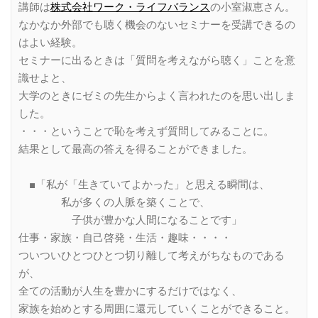
講師は
株式会社ワーク・ライフバランス
の小室淑恵さん。
なかなか外部でも聴く機会のないセミナーを受講できるの
はよい経験。
セミナーに出るときは「質問を考えながら聴く」ことを意
識せよと、
大学のときにゼミの先生からよく言われたのを思い出しま
した。
・・・ということで恥を考えず質問してみることに。
結果として最高の答えを得ることができました。
■「私が「生きていてよかった」と思える瞬間は、
私が多くの人脈を築くことで、
子供が豊かな人間になることです」
仕事・家族・自己啓発・生活・趣味・・・・
ついついひとつひとつ切り離して考えがちなものである
が、
全ての活動が人生を豊かにするだけではなく、
家族を始めとする周囲に還元していくことができること。