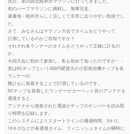
先日、第25回北軽井沢マラソンに行ってきました。
初のハーフマラソンに挑戦し、無事完走。
避暑地・軽井沢らしく涼しくて非常に走りやすい気候でし
た。
さて、みなさんはマラソン大会でタイムをどうやって
計測しているのかご存知ですか？
それぞれ各ランナーのタイムをどうやって正確に計るの
か。
今回大会に初めて参加し、私も初めて知ったのですが・・
実はRCチップという500円硬貨大の小型発信機チップを各
ランナーの
靴ひもに装着することで計測しているのです。
RCチップを装着したランナーがカーペット状のアンテナを
通過すると、
アンテナから発射された電波がチップのナンバーを読み取
り時間を記録します。
このシステムによりスタートラインの通過時間、5キロ、
10キロなどの各通過タイム、フィニッシュタイムが瞬時に