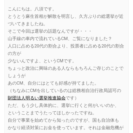
Link
こんにちは。八須です。
とうとう麻生首相が解散を明言し、久方ぶりの総選挙が近
づいてきましたね。
そこで今回は選挙の話題なんですが・・・
山手線の車内で流れているCM、ご覧になりました？
人口に占める20代の割合より、投票者に占める20代の割合
の方が
少ないんですよ、というCMです。
ちょっと政治に興味のある人ならもちろんご存じのことで
しょうが
あのCM、自分にはとても好感が持てました。
（ちなみにCMを出しているのは総務相自治行政局認可の
財団法人明るい選挙推進協会
です）
ただ、もう少し具体的に、選挙に行くと何がいいのか、
ということまでうたってほしかったですね。
自分で事業を始めてから知ったのですが、国も自治体も
かなり経済対策にお金を使っています。それは金融危機が