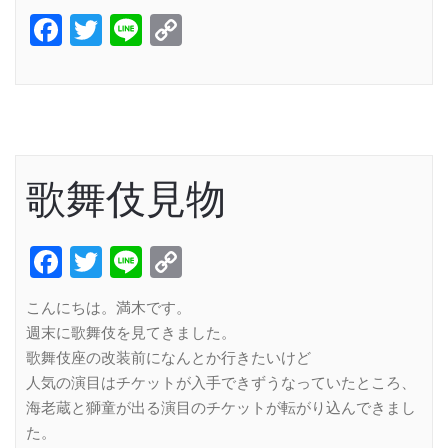
Facebook
Twitter
Line
Copy
Link
歌舞伎見物
Facebook
Twitter
Line
Copy
Link
こんにちは。満木です。
週末に歌舞伎を見てきました。
歌舞伎座の改装前になんとか行きたいけど
人気の演目はチケットが入手できずうなっていたところ、
海老蔵と獅童が出る演目のチケットが転がり込んできまし
た。