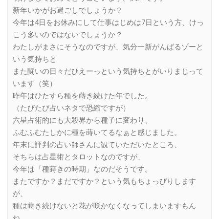
新年いかがお過ごしでしょうか？
今年は4日をお休みにして仕事はじめは7日という方、けっ
こう多いのではないでしょうか？
わたしがまさにそうなのですが、気分一新がんばるゾーと
いう気持ちと
また闘いの日々だひえーっという気持ちとがいりまじって
います（笑）
昨年はひたすら種を蒔き続けた年でした。
（たびたび占いネタで恐縮ですが）
六星占術的にも大殺界から種子に変わり、
ふむふむたしかに種を蒔いてるなぁと感じました。
年末に評判の占い師さんに観ていただいたところ、
そちらは占星術とタロットなのですが、
今年は「種蒔きの時期」なのだそうです。
またですか？まだですか？という気もちょっぴりします
が、
種は蒔き続けないと花が咲かなくなってしまいますもん
ね。