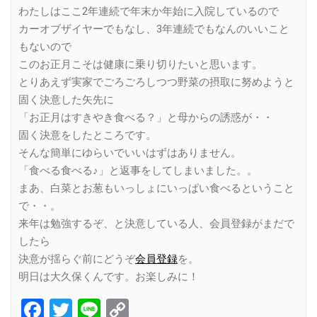
わたしはここ2年連続で年末か年始に入院しているので
カーオブザイヤーでもなし、3年連続でもなんのいいこと
もないので
このお正月こそは健康に乗り切りたいと思います。
とりあえず実家でごろごろしつつ野菜の摂取に努めようと
固く決意した矢先に
「お正月はすきやき食べる？」と母からの誘惑が・・
固く決意をしたところです。
そんな簡単にゆらいでいいはずはありません。
「食べる食べる♪」と返事をしてしまいました。。
まあ、白菜とお葱もいっしょにいっぱい食べるということ
で・・。
来年は勉強するぞ、と決意している人、会員登録がまだで
したら
決意が揺らぐ前にどうぞ
会員登録
を。
明日は大久保くんです。お楽しみに！
Facebook
Twitter
Line
Copy