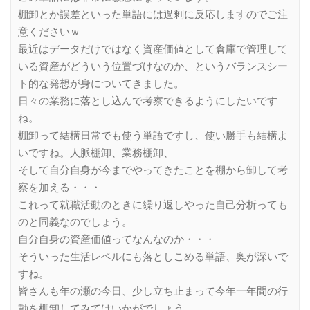
棚卸とか誤差といった単語には過剰に反応しますのでご注
意くださいｗ
最近はデータだけではなく資産価値として倉庫で管理して
いる資産がどういう位置づけなのか、というバランスシー
ト的な発想が身についてきました。
日々の業務に落とし込んで考察できるようにしたいです
ね。
棚卸って結構日常でも使う単語ですし、使い勝手も結構よ
いですね。人脈棚卸、業務棚卸、
そして自分自身が今までやってきたことを棚から卸して考
察を加える・・・
これって就職活動のときに繰り返しやった自己分析っても
のと同義なのでしょう。
自分自身の資産価値ってなんなのか・・・
そういった生活レベルにも落としこめる単語、奥が深いで
すね。
皆さんも年の瀬の今日、少し立ち止まって今年一年間の行
動を棚卸してみてはいかがでしょう。