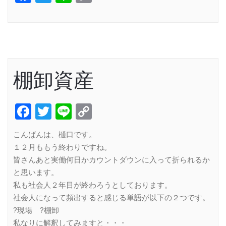
Link
棚卸資産
Facebook
Twitter
Line
Copy
Link
こんばんは、樋口です。
１２月ももう終わりですね。
皆さんあと実働何日かカウントダウンに入って折られるか
と思います。
私も社会人２年目が終わろうとしております。
社会人になって頻出すると感じる単語が以下の２つです。
?現場 ?棚卸
私なりに解釈してみますと・・・