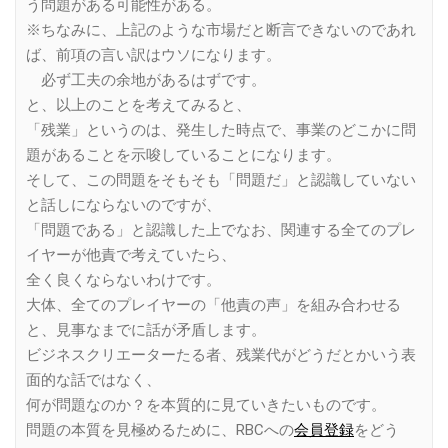
う問題がある可能性がある。
※ちなみに、上記のような市場だと断言できないのであれ
ば、前項の言い訳はウソになります。
必ず工夫の余地があるはずです。
と、以上のことを考えてみると、
「残業」というのは、発生した時点で、事業のどこかに問
題があることを示唆していることになります。
そして、この問題をそもそも「問題だ」と認識していない
と話しにならないのですが、
「問題である」と認識した上でなお、関連する全てのプレ
イヤーが他責で考えていたら、
全く良くならないわけです。
大体、全てのプレイヤーの「他責の声」を組み合わせる
と、見事なまでに話が矛盾します。
ビジネスクリエーターたる者、残業代がどうだとかいう表
面的な話ではなく、
何が問題なのか？を本質的に見ていきたいものです。
問題の本質を見極めるために、RBCへの
会員登録
をどう