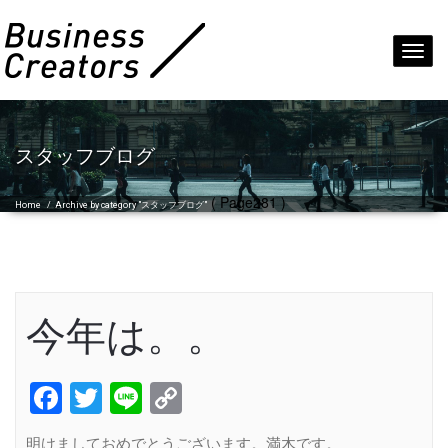
Toggl
navig
スタッフブログ
( Page281 )
Home
/
Archive by category "スタッフブログ"
今年は。。
Facebook
Twitter
Line
Copy
Link
明けましておめでとうございます。満木です。