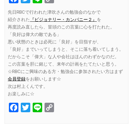
Link
先日RBCで行われた津吹さんの勉強会のなかで
紹介された
『ビジョナリー・カンパニー２』
を
再度読み直したら、冒頭のこの言葉に心を打たれた。
「良好は偉大の敵である」
悪い状態のときは必死に「良好」を目指すが、
「良好」までいってしまうと、そこに落ち着いてしまう。
だからこそ「偉大」な人や会社はほんのわずかなのだ。
この言葉を肝に銘じて、来年の計画をたてたいと思う。
☆RBCにご興味のある方・勉強会に参加されたい方はまず
会員登録
をお願いします☆
次は村上くんです。
お楽しみに☆
Facebook
Twitter
Line
Copy
Link