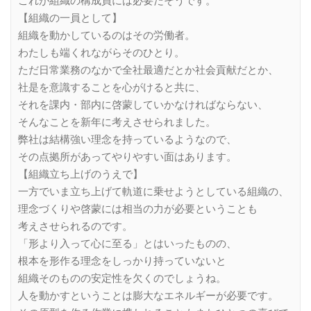
これが組織の構成員には必要だそうです。
【組織の一員として】
組織を動かしているのはその労働者。
わたしも端くれながらそのひとり。
ただ日常業務のなかで全社最適だとか社会貢献だとか、
社是を意識することを心がけると共に、
それを課内・部内に啓蒙していかなければならない、
そんなことを新年に考えさせられました。
弊社は結構強い理念を持っているようなので、
その点拠所があってやりやすい面はあります。
【組織立ち上げのうえで】
一方でいま立ち上げて軌道に乗せようとしている組織の、
理念づくりや啓蒙には相当の力が必要ということも
考えさせられるのです。
「形より入って心に至る」とはいったものの、
根本を形作る理念をしっかり持っていないと
組織そのものの安定性を欠くのでしょうね。
人を動かすということは膨大なエネルギーが必要です。