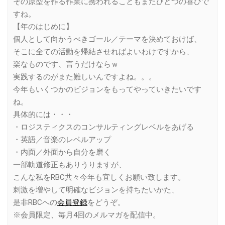
その原型を作る作業に携われることもまたひとつの喜びで
すね。
【年のはじめに】
個人として向かうべきゴール／テーマを決めておけば、
そこに全ての活動を帰結させればよいわけですから、
楽なものです、言うだけならｗ
実践するのがまた難しいんですよね。。。
今年もいくつかのビジョンをもってやっていきたいです
ね。
具体的には・・・
・ロジスティクスのコンサルティングレベルをあげる
・英語／音楽のレベルアップ
・内面／外面から自分を磨く
一部軌道修正もありうりますが、
こんな私をRBC共々今年も宜しくお願い致します。
刺激を増やして明確なビジョンを持ちたいかた、
是非RBCへの
会員登録
をどうぞ。
※会員限定、毎月4回のメルマガを配信中。