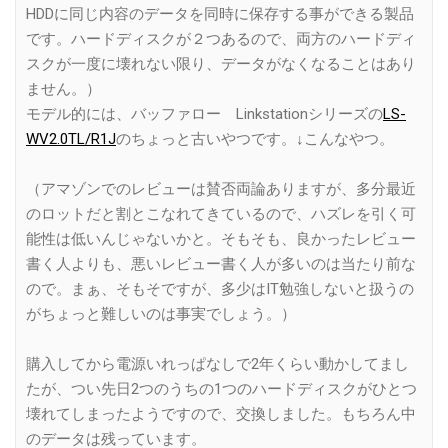
HDDに同じ内容のデータを同時に保存する事ができる製品
です。ハードディスクが２つあるので、両方のハードディ
スクが一度に壊れない限り、データがなくなることはあり
ません。）
モデル的には、バッファロー Linkstationシリーズの
LS-
WV2.0TL/R1J
のちょっと古いやつです。↓こんなやつ。
（アマゾンでのレビューは賛否両論ありますが、多分最近
のロットだと割とこなれてきているので、ハズレを引く可
能性は低いんじゃないかと。そもそも、良かったレビュー
書く人よりも、悪いレビュー書く人が多いのは当たり前な
ので。まぁ、そもそですが、多少はIT勉強しないと扱うの
がちょっと難しいのは事実でしょう。）
購入してから電源いれっぱなしで2年くらい動かしてまし
たが、つい先日2つのうちの1つのハードディスクがひとつ
壊れてしまったようですので、交換しました。もちろん中
のデータは残っています。