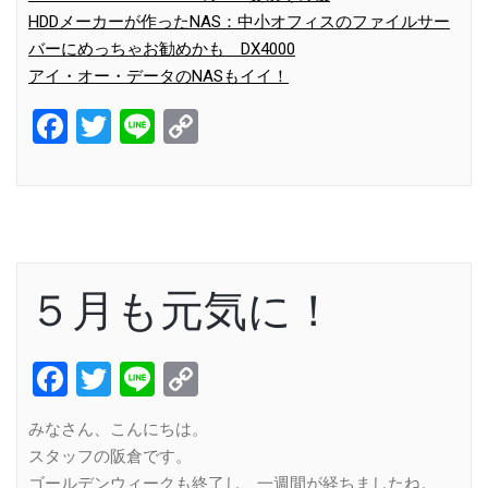
HDDメーカーが作ったNAS：中小オフィスのファイルサー
バーにめっちゃお勧めかも DX4000
アイ・オー・データのNASもイイ！
Facebook
Twitter
Line
Copy
Link
５月も元気に！
Facebook
Twitter
Line
Copy
Link
みなさん、こんにちは。
スタッフの阪倉です。
ゴールデンウィークも終了し、一週間が経ちましたね。