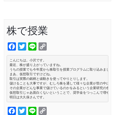
株で授業
Facebook
Twitter
Line
Copy
Link
こんにちは。小沢です。

最近、株が盛り上がっていますね。

うちの授業でも今年度から株取引を授業プログラムに取り込みました。
まあ、仮想取引ですけどね。

取引は実際の銘柄と値動きを使ってやりとりします。

儲けることも大事ですが、むしろ株を通して様々な企業が世の中にはあ
その企業がどんな事業で儲けているのかをみるという企業研究の色の方
仮想取引じゃあ面白くないということで、奨学金をつっこんで増やして
明日は大久保さんです。
Facebook
Twitter
Line
Copy