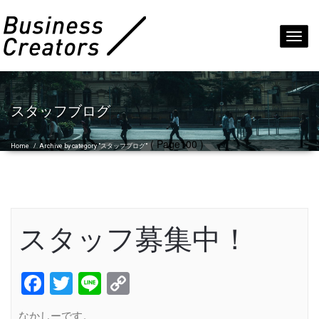
Toggl
navig
スタッフブログ
( Page100 )
Home
/
Archive by category "スタッフブログ"
スタッフ募集中！
Facebook
Twitter
Line
Copy
Link
なかしーです。