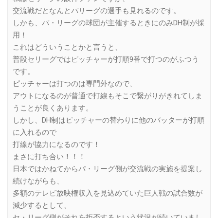
交流戦だとなんとパリーグの選手も見れるのです。
しかも、パ・リーグの球団が主催するときにのみDH制が採
用！
これはどういうことかと言うと、
普段セリーグではピッチャーが打順9番で打つのがふつう
です。
ピッチャーは打つのは専門外なので、
アウトになるのが普通で打線もそこで繋がりがきれてしま
うことが良くあります。
しかし、DH制はピッチャーの替わりに他のバッターが打順
に入れるので
打線が協力になるのです！
まさに打ち合い！！！
日本ではかねてからパ・リーグ側が交流戦の実施を提案し
続けながらも、
多額のテレビ放映権収入を見込めていた巨人戦の試合数が
減少するとして、
セ・リーグ側がそれを拒否するという状況が続いていまし