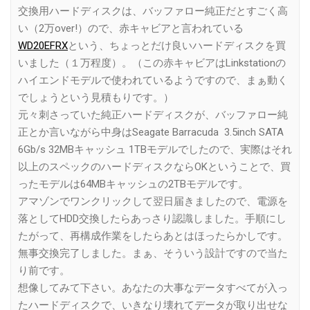
交換用ハードディスクは、バッファロー純正だとすごく高
い（2万over!）ので、赤キャビアと言われている
WD20EFRX
という、ちょっとだけ良いハードディスクを買
いました（１万程度）。（この赤キャビアはLinkstationの
ハイエンドモデルで使われているようですので、まぁ動く
でしょうという見積もりです。）
元々刺さっていた純正ハードディスクが、バッファロー純
正とか言いながら中身はSeagate Barracuda 3.5inch SATA
6Gb/s 32MBキャッシュ 1TBモデルでしたので、実際はそれ
以上のスペックのハードディスクならOKということで、買
ったモデルは64MBキャッシュの2TBモデルです。
アマゾンでワンクリックして翌日届きましたので、電源を
落としてHDD交換したらあっさり認識しました。手順にし
たがって、再構成作業をしたらあとはほったらかしです。
無事交換完了しました。まぁ、そういう設計ですので当た
り前です。
想像してみて下さい。あなたの大事なデータすべてが入っ
たハードディスクで、いきなり壊れてデータが取り出せな