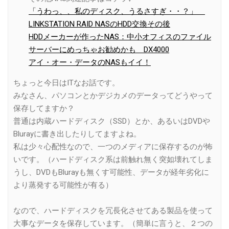
「うわっ、、私のディスク、うるさすぎ・・？」
LINKSTATION RAID NASのHDD交換その後
HDDメーカーが作ったNAS：中小オフィスのファイル
サーバーにめっちゃお勧めかも DX4000
アイ・オー・データのNASもイイ！
ちょっと今日はITなお話です。
みなさん、パソコンとかデジカメのデータってどうやって
保存してますか？
普通は内蔵ハードディスク（SSD）とか、あるいはDVDや
Blurayに書き出したりしてますよね。
私は少々心配性なので、一つのメディアに保存するのが怖
いです。（ハードディスク系は前触れ無く突如壊れてしま
うし、DVDもBlurayも無くす可能性、データが経年劣化に
より蒸発する可能性が有る）
なので、ハードディスクを冗長化させてある製品を使って
大事なデータを保存しています。（簡単に言うと、２つの