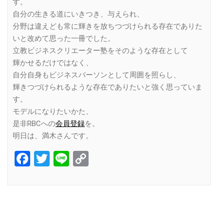
す。
自分の生きる道にいきつき、与えられ、
分野は違えども常に輝きを放ちつづけられる存在でありた
いと改めて思った一冊でした。
立教ビジネスクリエーター塾をそのような存在として
輝かせるだけではなく、
自分自身もビジネスパーソンとして周囲を照らし、
輝きつづけられるような存在でありたいと強く思っていま
す。
モデルになりたいかた、
是非RBCへの
会員登録
を。
明日は、満木さんです。
Facebook
Twitter
Line
Copy
Link