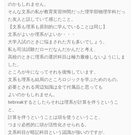
のかもしれません。
そんな文系の私が教育実習仲間だった理学部物理学科だっ
た友人と話していて感じたこと。
【文系も理系も原則的に学んでいることは同じ】
文系がよいか理系がよいか・・・
大学入試のときに悩まされた方も多いでしょう。
私も司法試験だローだなんだかんだと考え、
高校のときに理系の選択科目は極力履修しないようにしま
した。
ところが今になってそれを後悔しています。
文系も理系も結局のところロジックを学ぶためのもの。
必要とされる周辺知識は全て付属品と思っても
よいのかもしれません。
tiebreakするとしたらそれは理系が計算を伴うというこ
と。
計算を伴うということは頭を使うということ、
つまり必然的に頭が活性化させられる。
文系科目が暗記科目という認識が強いのですが、