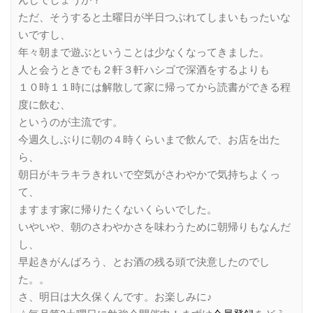
ただ、そうすると土曜日が半日つぶれてしまいもったいな
いですし、
年々朝まで遊ぶということは少なくなってきました。
人と会うときでも２軒３軒ハシゴで深酒をするよりも
１０時１１時には解散して家に帰ってから読書ができる程
度に飲む、
というのが主流です。
今週久しぶりに朝の４時くらいまで飲んで、お店を出た
ら、
朝日がキラキラきれいで空気がさわやかで気持ちよくっ
て、
ますます家に帰りたくないくらいでした。
いやいや、朝のさわやかさを味わうために朝帰りもなんだ
し、
早起きがんばろう、とお酒の残る頭で決意したのでし
た。。
さ、明日は大久保くんです。お楽しみに♪