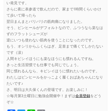
い発見です。
さらに夜に表参道で飲んだので、家まで1時間くらいかけ
て歩いて帰ったら
翌日まんまとバリバリの筋肉痛になりました。
そう、ピンヒールがデフォルトなので、ふつうなら楽なは
ずのフラットシューズが
逆にいつも使わない筋肉を使うことになったのです。
もう、オシリからふくらはぎ、足首まで痛くてしかたない
です（涙）
人間キビシイほうにも楽なほうにも慣れるんですね。
きっと生活習慣でも仕事でも同じでしょう。
同じ慣れるんなら、キビシイほうに慣れたいものです。
わたしはピンヒールをかっこよく履くおばあちゃんになり
たいです♪
さ、明日は大久保くんの登場です。お楽しみに！
☆毎月第3土曜日に勉強会開催中！まずは
会員登録
をどう
ぞ☆