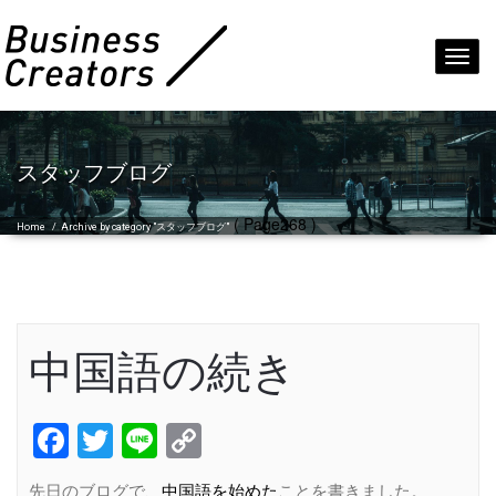
Toggl
navig
スタッフブログ
( Page268 )
Home
/
Archive by category "スタッフブログ"
中国語の続き
Facebook
Twitter
Line
Copy
Link
先日のブログで、
中国語を始めた
ことを書きました。