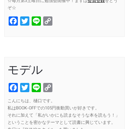
☆毎月第3土曜日に勉強会開催中！まずは
会員登録
をどう
ぞ☆
Facebook
Twitter
Line
Copy
Link
モデル
Facebook
Twitter
Line
Copy
Link
こんにちは、樋口です。
私はBOOK-OFFでの105円衝動買いが好きです。
それに加えて「私がいかにも読まなそうな本を読もう！」
ということを密かなテーマとして読書に興じています。