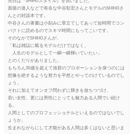
先日は『SHIHOスタイル』を買いました。
面接の達人などで有名な中谷彰宏さんとモデルのSHIHOさ
んとの対談本です。
中谷さんの著書は小刻みに章立てしてあって短時間でコン
パクトに読めるのでスキマ時間にもってこいです。
そのなかでSHIHOさんが、
「私は雑誌に載るモデルだけではなく、
人生のモデルとして一瞬一瞬輝いていたい」
とのくだりがありました。
もちろん30歳を超えて抜群のプロポーションを保つのには
想像を絶するような努力を平然とやってのけているのでし
ょう。
それに加えてオンオフ問わずに輝きを放ちつづけ、
若い女性、更には男性にとっても魅力ある人間でい続け
る。
人間としてのプロフェッショナルといえるのではないでし
ょうか。
生まれながらにして才能がある人間は多くはないと思いま