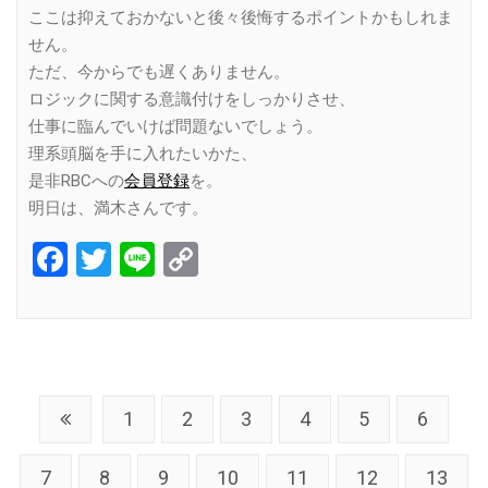
ここは抑えておかないと後々後悔するポイントかもしれま
せん。
ただ、今からでも遅くありません。
ロジックに関する意識付けをしっかりさせ、
仕事に臨んでいけば問題ないでしょう。
理系頭脳を手に入れたいかた、
是非RBCへの
会員登録
を。
明日は、満木さんです。
Facebook
Twitter
Line
Copy
Link
1
2
3
4
5
6
7
8
9
10
11
12
13