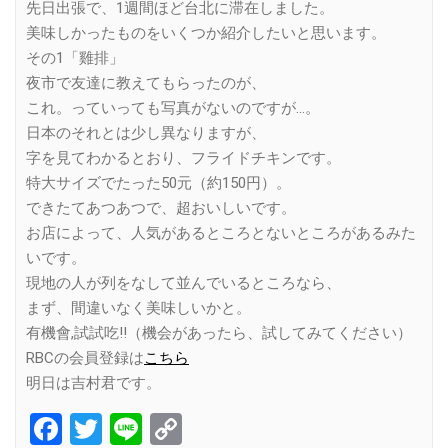
先日出張で、1週間ほど台北に滞在しました。
美味しかったものをいくつか紹介したいと思います。
その1「雞排」
夜市で友達に教えてもらったのが、
これ。っていっても写真がないのですが…。
日本のそれとは少し異なりますが、
字を見てわかるとおり、フライドチキンです。
特大サイズでたった50元（約150円）。
できたてあつあつで、超おいしいです。
お店によって、人気があるところとないところがあるみた
いです。
現地の人が列をなして並んでいるところなら、
まず、間違いなく美味しいかと。
有機會,試試吃!!（機会があったら、試してみてください）
RBCの会員登録は
こちら
明日は吉村君です。
Facebook
Twitter
Line
Copy