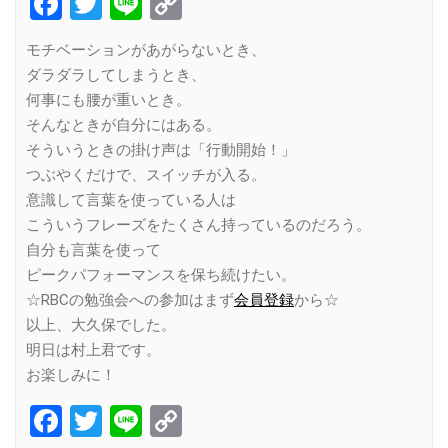
Facebook
Twitter
Line
Copy
Link
モチベーションがあがらないとき、
ダラダラしてしまうとき、
何事にも腰が重いとき。
そんなときが自分にはある。
そういうときの掛け声は「行動開始！」
つぶやくだけで、スイッチが入る。
意識して言葉を使っている人は
こういうフレーズをたくさん持っているのだろう。
自分も言葉を使って
ピークパフォーマンスを保ち続けたい。
☆RBCの勉強会への参加はまず
会員登録
から☆
以上、大久保でした。
明日は村上君です。
お楽しみに！
Facebook
Twitter
Line
Copy