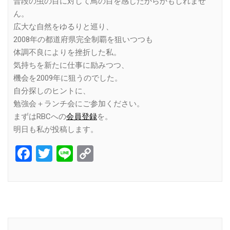
普段の虫の目に対して鳥の目を感じたからかもしれませ
ん。
広大な自然をゆるりと巡り、
2008年の都道府県完全制覇を狙いつつも
体調不良によりを挫折した私。
気持ちを新たに仕事に励みつつ、
機会を2009年に狙うのでした。
自分探しのヒントに、
勉強会＋ランチ会にご参加ください。
まずはRBCへの
会員登録
を。
明日も私が投稿します。
Facebook
Twitter
Line
Copy
Link