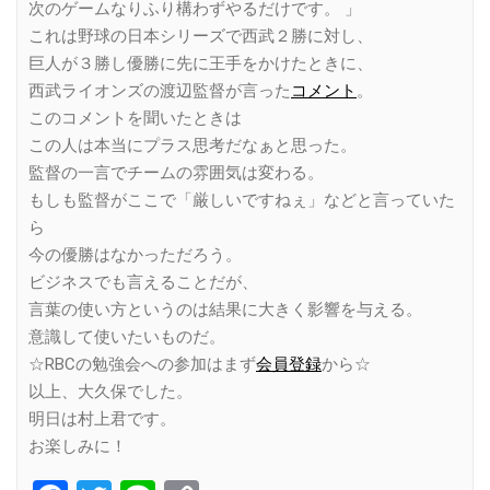
次のゲームなりふり構わずやるだけです。 」
これは野球の日本シリーズで西武２勝に対し、
巨人が３勝し優勝に先に王手をかけたときに、
西武ライオンズの渡辺監督が言った
コメント
。
このコメントを聞いたときは
この人は本当にプラス思考だなぁと思った。
監督の一言でチームの雰囲気は変わる。
もしも監督がここで「厳しいですねぇ」などと言っていた
ら
今の優勝はなかっただろう。
ビジネスでも言えることだが、
言葉の使い方というのは結果に大きく影響を与える。
意識して使いたいものだ。
☆RBCの勉強会への参加はまず
会員登録
から☆
以上、大久保でした。
明日は村上君です。
お楽しみに！