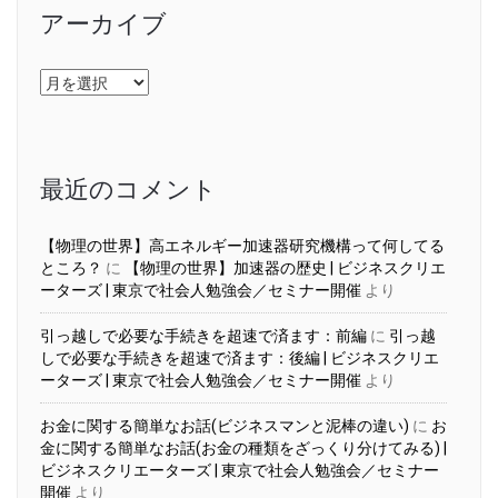
アーカイブ
ア
ー
カ
イ
ブ
最近のコメント
【物理の世界】高エネルギー加速器研究機構って何してる
ところ？
に
【物理の世界】加速器の歴史 | ビジネスクリエ
ーターズ | 東京で社会人勉強会／セミナー開催
より
引っ越しで必要な手続きを超速で済ます：前編
に
引っ越
しで必要な手続きを超速で済ます：後編 | ビジネスクリエ
ーターズ | 東京で社会人勉強会／セミナー開催
より
お金に関する簡単なお話(ビジネスマンと泥棒の違い)
に
お
金に関する簡単なお話(お金の種類をざっくり分けてみる) |
ビジネスクリエーターズ | 東京で社会人勉強会／セミナー
開催
より