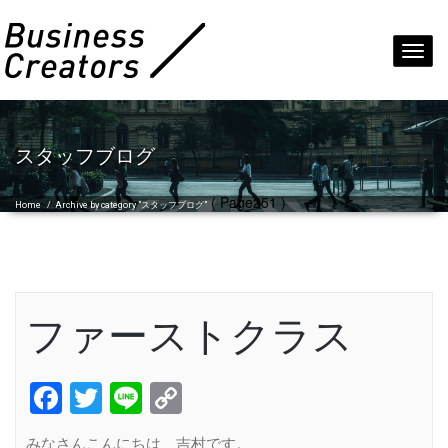
Toggl
navig
スタッフブログ
( Page251 )
Home
/
Archive by category "スタッフブログ"
ファーストクラス
Facebook
Twitter
Line
Copy
Link
みなさんこんにちは、吉村です。