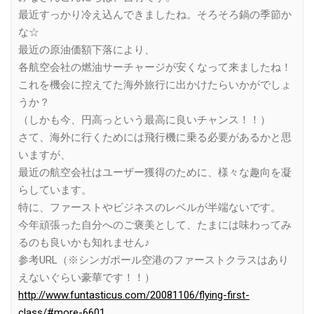
最近すっかり冷え込んできましたね。そろそろ鍋の季節か
な☆
最近の原油価額下落により、
各航空会社の燃油サーチャージが安くなって来ましたね！
これを機会に控えてた海外旅行に出かけたらいかがでしょ
うか？
（しかも今、円高っという最高に良いチャンス！！）
さて、海外に行くためには飛行機に乗る必要があるかと思
いますが、
最近の航空会社はユーザー獲得のために、様々な趣向を凝
らしています。
特に、ファーストやビジネスのレベルが半端ないです。
今年頑張った自分へのご褒美として、たまには味わってみ
るのも良いかも知れません♪
参考URL（※シンガポール空港のファーストクラスはあり
えないぐらい豪華です！！）
http://www.funtasticus.com/20081106/flying-first-
class/#more-6601