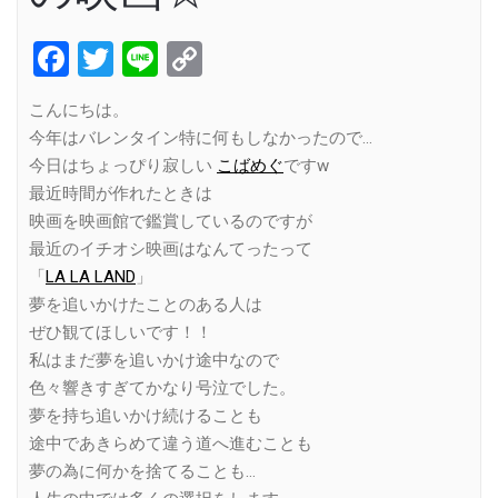
Facebook
Twitter
Line
Copy
Link
こんにちは。
今年はバレンタイン特に何もしなかったので…
今日はちょっぴり寂しい
こばめぐ
ですw
最近時間が作れたときは
映画を映画館で鑑賞しているのですが
最近のイチオシ映画はなんてったって
「
LA LA LAND
」
夢を追いかけたことのある人は
ぜひ観てほしいです！！
私はまだ夢を追いかけ途中なので
色々響きすぎてかなり号泣でした。
夢を持ち追いかけ続けることも
途中であきらめて違う道へ進むことも
夢の為に何かを捨てることも…