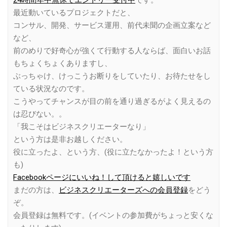
24時間年中無休でエントリー受付中
です。
最近動いているプロジェクトだと、
コンサル、開発、サービス運用、前代未聞の企画立案など
など、
前のめりで好奇心が強くて行動する人ならば、面白いお話
もちょくちょくありますし、
ぶっちゃけ、けっこうお断りをしていたり、お待たせをし
ている状況なのです。
こうやってチャンスが目の前を通り過ぎるがよく見えるの
は忍びない。。
「我こそはビジネスクリエーターなり」
という方は是非お越しください。
役に立ったよ、という方、(役に立たなかったよ！という方
も)
Facebookページにいいね！して頂けると嬉しいです
まだの方は、
ビジネスクリエーターズへの会員登録
をどう
ぞ。
会員登録は無料です。(イベントの参加費がちょっと安くな