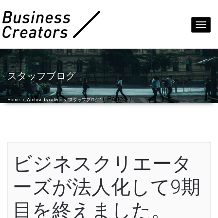
Toggl
navig
スタッフブログ
( Page3 )
Home
/
Archive by category "スタッフブログ"
ビジネスクリエータ
ーズが法人化して9期
目を終えました。