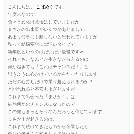
Link
こんにちは。
こばめぐ
です。
年度末なので、
色々と変化は覚悟はしていましたが…
まさかの出来事がいくつかありまして。
あまり何事にも動じないと思われていますが
私って結構変化には弱いタイプで
新年度というのはだいたい憂鬱ですw
それでも、なんとか生きながらえるのは
何か起きても「これはチャンスだ！」と
思うように心がけているからだったりします。
ただの心持ちだけで乗り越えられるのか？
と問われると不安もよぎりますが、
これまで出会った「まさか！」は
結局何かのチャンスになったので
この先もきっとそうなんだろうと信じています。
まさか！が起きるのは、
これまで続けてきたものから卒業したり
自分の考え方を変えなくてはいけない