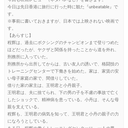
今日は先日香港に旅行に行った時に観た『unbeatable』で
す。
※事前に書いておきますが、日本では上映されない映画で
す。
【あらすじ】
程辉は、過去にボクシングのチャンピオンまで登りつめた
ほどだったが、ヤクザと関係を持ったことから道を外れ、
刑務所に入っていた。
刑務所から出所してからは、古い友人の誘いで、格闘技の
トレーニングセンターで下働きを始めた。家は、家賃の安
い母子家庭の家で、間借りしていた。
借りた家の家主は、王明君と小丹親子。
王明君は、夫に捨てられ、下の男の子を不慮の事故で亡く
したショックで、精神病を患っている。小丹は、そんな母
親を支えている。
程辉も、王明君の病気を知って、王明君と小丹の親子の力
になろうとしている。