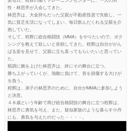
ある日、程辉の働くトレーニングセンターに、一人の男
性・林思齐が入会してきた。
林思齐は、大金持ちだった父親が不動産投資で失敗し、一
気に貧乏生活になってしまい、毎日飲んだくれる父親を介
抱していた。
そして、程辉に総合格闘技（MMA）をやりたいので、ボク
シングを教えて欲しいと依頼してきた。程辉は自分ががん
ばる姿を見せて、父親に立ち直ってもらいたいと思ってい
た。
順調に腕を上げた林思齐は、終にその舞台に立つ。
勝ち上がっていくが、強敵に負けて、首を損傷する大けが
を負う。
程辉は、弟子の林思齐のために、自分がMMAに参加しよう
と決意。
４８歳という年齢で再び総合格闘技の舞台に立つ程辉は、
林思齐に勇気を与え、また、疑似家族のような暮らす小丹
にも、勇気を与えたのだった・・・・。