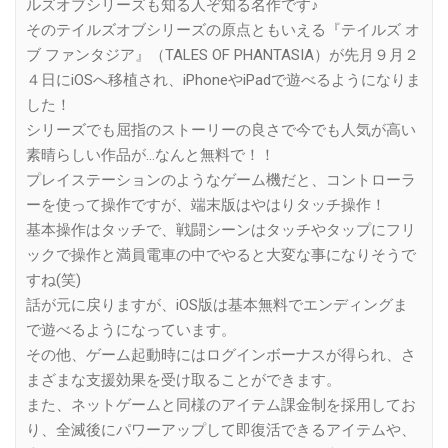
ルズオブシリーズも知る人ぞ知る名作です♪
そのテイルズオブシリーズの原点ともいえる『テイルズ オ
ブ ファンタジア』（TALES OF PHANTASIA）が先月９月２
４日にiOSへ移植され、iPhoneやiPadで遊べるようになりま
した！
シリーズでも屈指のストーリーの良さで今でも人気が高い
素晴らしい作品が…なんと無料で！！
プレイステーションのようなゲーム機だと、コントローラ
ーを使って操作ですが、端末版はやはりタッチ操作！
基本操作はタッチで、戦闘シーンはタッチやタップにフリ
ックで操作と満員電車の中でやると大変な事になりそうで
すね(笑)
話が元に戻りますが、iOS版は基本無料でエンディングま
で遊べるようになっています。
その他、ゲーム起動時にはログインボーナスが得られ、さ
まざまな支援効果を受け取ることができます。
また、ネットゲームと同様のアイテム課金制を採用してお
り、全滅後にパワーアップして即復活できるアイテムや、