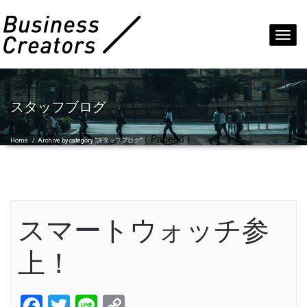
Toggl
navig
スタッフブログ
( Page86 )
Home
/
Archive by category "スタッフブログ"
スマートウォッチ参
上！
Facebook
Twitter
Line
Copy