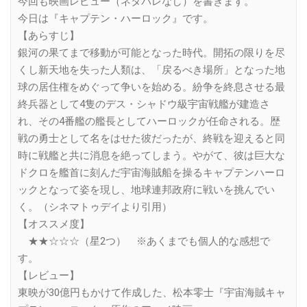
今回も映画レビュー（ネタバレなし）を書きます。
今日は『キャプテン・ハーロック』です。
【あらすじ】
銀河の果てまで移動が可能となった時代。開拓の限りを尽
くし新天地を失った人類は、「戻るべき場所」となった地
球の居住権をめぐって争いを始める。紛争を終息させる最
終兵器として4隻のデス・シャドウ級宇宙戦艦が建造さ
れ、その4番艦の艦長としてハーロックが任命される。歴
戦の勇士として名をはせた彼だったが、終戦を迎えると同
時に戦艦と共に消息を絶ってしまう。やがて、彼は巨大な
ドクロを艦首に刻んだ宇宙海賊船を操るキャプテンハーロ
ックとなって姿を現し、地球連邦政府に戦いを挑んでい
く。（シネマトゥデイより引用）
【オススメ度】
★★☆☆☆（星2つ） ※あくまでも個人的な感想で
す。
【レビュー】
東映が30億円もかけて作成した、松本零士『宇宙海賊キャ