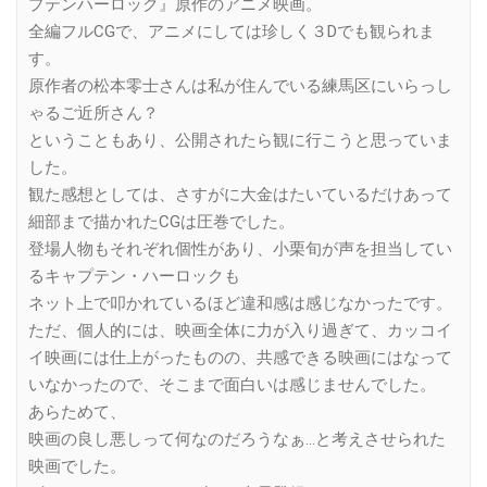
プテンハーロック』原作のアニメ映画。
全編フルCGで、アニメにしては珍しく３Dでも観られま
す。
原作者の松本零士さんは私が住んでいる練馬区にいらっし
ゃるご近所さん？
ということもあり、公開されたら観に行こうと思っていま
した。
観た感想としては、さすがに大金はたいているだけあって
細部まで描かれたCGは圧巻でした。
登場人物もそれぞれ個性があり、小栗旬が声を担当してい
るキャプテン・ハーロックも
ネット上で叩かれているほど違和感は感じなかったです。
ただ、個人的には、映画全体に力が入り過ぎて、カッコイ
イ映画には仕上がったものの、共感できる映画にはなって
いなかったので、そこまで面白いは感じませんでした。
あらためて、
映画の良し悪しって何なのだろうなぁ…と考えさせられた
映画でした。