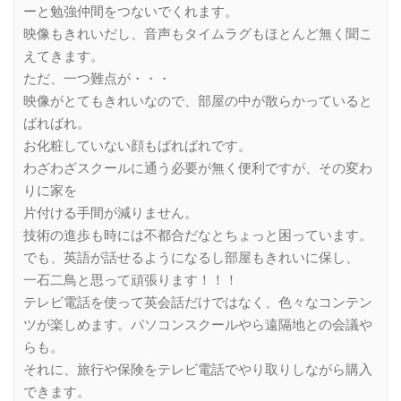
ーと勉強仲間をつないでくれます。
映像もきれいだし、音声もタイムラグもほとんど無く聞こ
えてきます。
ただ、一つ難点が・・・
映像がとてもきれいなので、部屋の中が散らかっていると
ばればれ。
お化粧していない顔もばればれです。
わざわざスクールに通う必要が無く便利ですが、その変わ
りに家を
片付ける手間が減りません。
技術の進歩も時には不都合だなとちょっと困っています。
でも、英語が話せるようになるし部屋もきれいに保し、
一石二鳥と思って頑張ります！！！
テレビ電話を使って英会話だけではなく、色々なコンテン
ツが楽しめます。パソコンスクールやら遠隔地との会議や
らも。
それに、旅行や保険をテレビ電話でやり取りしながら購入
できます。