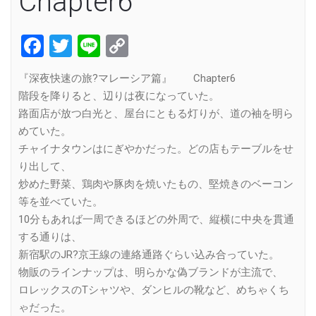
Chapter6
Facebook
Twitter
Line
Copy
Link
『深夜快速の旅?マレーシア篇』 Chapter6
階段を降りると、辺りは夜になっていた。
路面店が放つ白光と、屋台にともる灯りが、道の袖を明ら
めていた。
チャイナタウンはにぎやかだった。どの店もテーブルをせ
り出して、
炒めた野菜、鶏肉や豚肉を焼いたもの、堅焼きのベーコン
等を並べていた。
10分もあれば一周できるほどの外周で、縦横に中央を貫通
する通りは、
新宿駅のJR?京王線の連絡通路ぐらい込み合っていた。
物販のラインナップは、明らかな偽ブランドが主流で、
ロレックスのTシャツや、ダンヒルの靴など、めちゃくち
ゃだった。