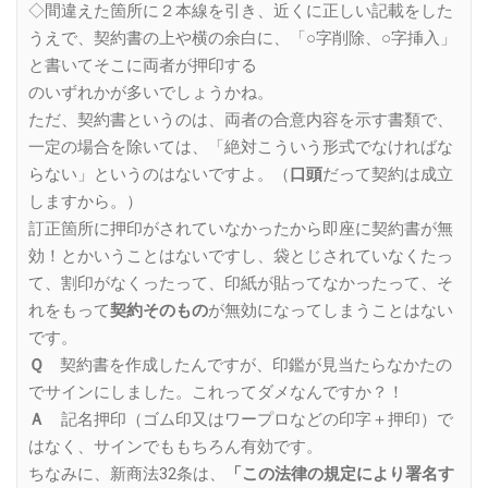
◇間違えた箇所に２本線を引き、近くに正しい記載をした
うえで、契約書の上や横の余白に、「○字削除、○字挿入」
と書いてそこに両者が押印する
のいずれかが多いでしょうかね。
ただ、契約書というのは、両者の合意内容を示す書類で、
一定の場合を除いては、「絶対こういう形式でなければな
らない」というのはないですよ。（
口頭
だって契約は成立
しますから。）
訂正箇所に押印がされていなかったから即座に契約書が無
効！とかいうことはないですし、袋とじされていなくたっ
て、割印がなくったって、印紙が貼ってなかったって、そ
れをもって
契約そのもの
が無効になってしまうことはない
です。
Ｑ
契約書を作成したんですが、印鑑が見当たらなかたの
でサインにしました。これってダメなんですか？！
Ａ
記名押印（ゴム印又はワープロなどの印字＋押印）で
はなく、サインでももちろん有効です。
ちなみに、新商法32条は、
「この法律の規定により署名す