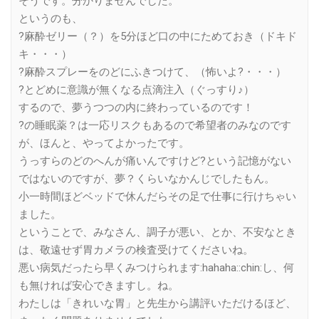
そうです。分かりませんでした。
というのも、
?麻酔ゼリー（？）を5分ほど口の中にためておき（ドキド
キ・・・）
?麻酔スプレーをのどにふきつけて、（怖いよ?・・・）
?とどめに意識が無くなる点滴注入（ぐっすり♪）
するので、夢うつつの内に終わっているのです！
?の睡眠薬？は一応リスクもあるので希望者のみなのです
が、ほんと、やってよかったです。
うっすらのどのへんが痛いんですけど?という記憶がない
ではないのですが、夢？くらいなかんじでしたもん。
小一時間ほどベッドで休んだらその足で仕事に行けちゃい
ました。
ということで、みなさん、調子が悪い、とか、不安なとき
は、敬遠せず胃カメラの検査受けてくださいね。
悪い病気だったら早くみつけられます:hahaha::chin:し、何
も無ければ安心できますし。ね。
わたしは「きれいな胃」と先生から講評いただけるほど、