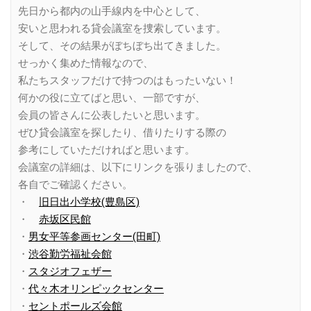
先日から都内の山手線内を中心として、
安いと思われる貸会議室を捜索しています。
そして、その結果がぼちぼち出てきました。
せっかく集めた情報なので、
私たちスタッフだけで持つのはもったいない！
何かの役に立てばと思い、一部ですが、
会員の皆さんに公表したいと思います。
ぜひ貸会議室を探したり、借りたりする際の
参考にしていただければと思います。
会議室の詳細は、以下にリンクを張りましたので、
各自でご確認ください。
・
旧日出小学校(豊島区)
・
赤坂区民館
・
男女平等参画センター(田町)
・
渋谷勤労福祉会館
・
スタジオフェザー
・
代々木オリンピックセンター
・
セントポールズ会館