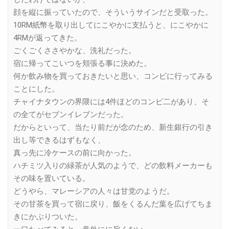
顔を縦に振っていたので、そういうサインだと受取った。
10RM紙幣を取り出してにこやかに支払うと、にこやかに
4RMが返ってきた。
ごくごくささやかな、洗礼だった。
宿に帰ってこいつを頬張る事に決めた。
何か飲み物を買っておきたいと思い、コンビに行ってみる
ことにした。
チャイナタウンの界隈には4件ほどのコンビ二があり、そ
の全てがセブンイレブンだった。
だからといって、当たり前だが念のため、新生銀行の引き
出し等できるはずもなく、
真っ先に冷ケースの前に向かった。
ハチミツ入りの緑茶が人気のようで、どの飲料メーカーも
その味を置いている。
どうやら、マレーシアの人々は甘党のようだ。
その甘茶を買って宿に戻り、飯をくるんだ葉を広げてちま
きにかぶりついた。