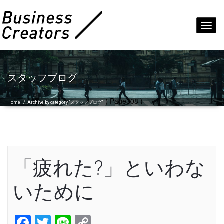
Toggl
navig
スタッフブログ
( Page308 )
Home
/
Archive by category "スタッフブログ"
「疲れた?」といわな
いために
Facebook
Twitter
Line
Copy