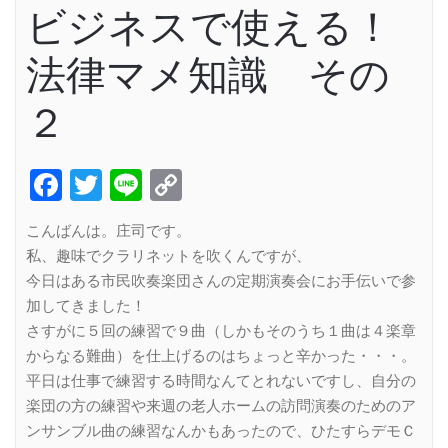
ビジネスで使える！
法律マメ知識 その
２
Facebook
Twitter
Line
Copy
Link
こんばんは。庄司です。
私、趣味でクラリネットを吹くんですが、
今日はある市民吹奏楽団さんの定期演奏会にお手伝いで参
加してきました！
さすがに５回の練習で９曲（しかもそのうち１曲は４楽章
からなる難曲）を仕上げるのはちょっと辛かった・・・。
平日は仕事で練習する時間なんてとれないですし、自分の
楽団の方の練習や来週の老人ホームの訪問演奏のためのア
ンサンブル曲の練習なんかもあったので、ひたすらデモＣ