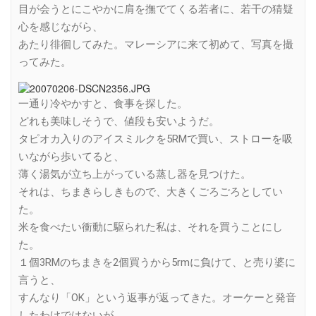
目が会うとにこやかに肩を撫でてくる若者に、若干の猜疑
心を感じながら、
あたり徘徊してみた。マレーシアに来て初めて、写真を撮
ってみた。
一通り冷やかすと、食事を探した。
どれも美味しそうで、値段も安いようだ。
タピオカ入りのアイスミルクを5RMで買い、ストローを吸
いながら歩いてると、
薄く湯気が立ち上がっている蒸し器を見つけた。
それは、ちまきらしきもので、大きくごろごろとしてい
た。
米を食べたい衝動に駆られた私は、それを買うことにし
た。
１個3RMのちまきを2個買うから5rmに負けて、と売り婆に
言うと、
すんなり「OK」という返事が返ってきた。オーケーと発音
したわけではないが、