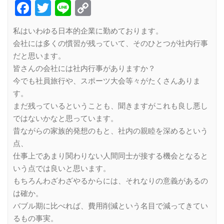
Facebook
Twitter
Line
Copy
Link
私はいわゆる日本的企業に勤めております。
会社には多くの慣習が残っていて、そのひとつが社内行事
だと思います。
皆さんの会社には社内行事がありますか？
今でも社員旅行や、スポーツ大会等々がたくさんありま
す。
まだ残っているということも、聞きますがこれも良し悪し
ではないかなと思っています。
昔ながらの家族的発想のもと、社内の親睦を深めるという
点、
仕事上であまり関わりない人間同士が接する機会となると
いう点では良いと思います。
もちろんわざわざやるからには、それなりの意義があるの
は確か。
バブル期に比べれば、費用削減という名目で減ってきてい
るもの事実。