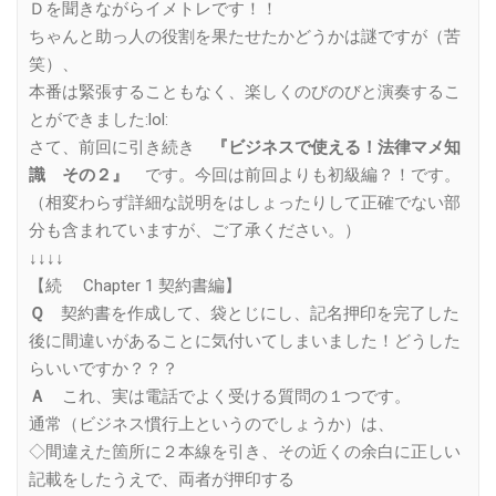
Ｄを聞きながらイメトレです！！
ちゃんと助っ人の役割を果たせたかどうかは謎ですが（苦
笑）、
本番は緊張することもなく、楽しくのびのびと演奏するこ
とができました:lol:
さて、前回に引き続き
『ビジネスで使える！法律マメ知
識 その２』
です。今回は前回よりも初級編？！です。
（相変わらず詳細な説明をはしょったりして正確でない部
分も含まれていますが、ご了承ください。）
↓↓↓↓
【続 Chapter 1 契約書編】
Ｑ
契約書を作成して、袋とじにし、記名押印を完了した
後に間違いがあることに気付いてしまいました！どうした
らいいですか？？？
Ａ
これ、実は電話でよく受ける質問の１つです。
通常（ビジネス慣行上というのでしょうか）は、
◇間違えた箇所に２本線を引き、その近くの余白に正しい
記載をしたうえで、両者が押印する