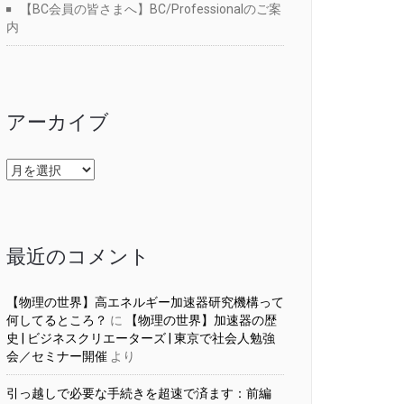
【BC会員の皆さまへ】BC/Professionalのご案
内
アーカイブ
ア
ー
カ
イ
ブ
最近のコメント
【物理の世界】高エネルギー加速器研究機構って
何してるところ？
に
【物理の世界】加速器の歴
史 | ビジネスクリエーターズ | 東京で社会人勉強
会／セミナー開催
より
引っ越しで必要な手続きを超速で済ます：前編