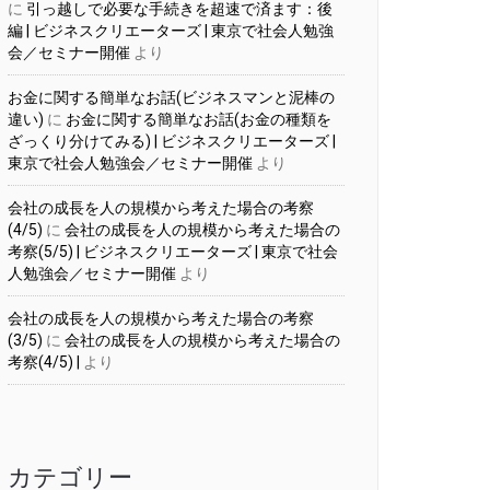
に
引っ越しで必要な手続きを超速で済ます：後
編 | ビジネスクリエーターズ | 東京で社会人勉強
会／セミナー開催
より
お金に関する簡単なお話(ビジネスマンと泥棒の
違い)
に
お金に関する簡単なお話(お金の種類を
ざっくり分けてみる) | ビジネスクリエーターズ |
東京で社会人勉強会／セミナー開催
より
会社の成長を人の規模から考えた場合の考察
(4/5)
に
会社の成長を人の規模から考えた場合の
考察(5/5) | ビジネスクリエーターズ | 東京で社会
人勉強会／セミナー開催
より
会社の成長を人の規模から考えた場合の考察
(3/5)
に
会社の成長を人の規模から考えた場合の
考察(4/5) |
より
カテゴリー