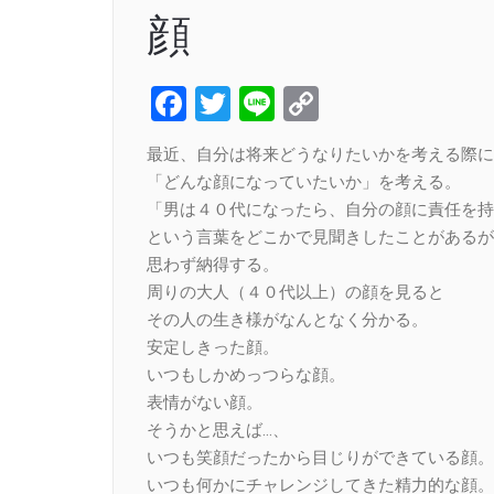
顔
Facebook
Twitter
Line
Copy
Link
最近、自分は将来どうなりたいかを考える際に
「どんな顔になっていたいか」を考える。
「男は４０代になったら、自分の顔に責任を持
という言葉をどこかで見聞きしたことがあるが
思わず納得する。
周りの大人（４０代以上）の顔を見ると
その人の生き様がなんとなく分かる。
安定しきった顔。
いつもしかめっつらな顔。
表情がない顔。
そうかと思えば…、
いつも笑顔だったから目じりができている顔。
いつも何かにチャレンジしてきた精力的な顔。