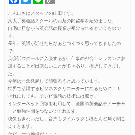
Link
こんにちはスタッフの山田です。
某大手英会話スクールのお茶の間留学を始めました。
自宅に居ながら英会話の授業が受けられるというもので
す。
長年、英語が話せたらなぁとつくづく思ってきましたの
で。
英会話スクールに入会するが、仕事の都合上レッスンに参
加することが出来ないことが多々あり、挫折してきまし
た。
今年は一念発起して頑張ろうと思っています。
世界で活躍するビジネスクリエーターになるために！！
それにしても、テレビ電話の技術には驚き。
インターネット回線を利用して、全国の英会話ティーチャ
ーと勉強仲間をつないでくれます。
映像もきれいだし、音声もタイムラグもほとんど無く聞こ
えてきます。
ただ、一つ難点が・・・