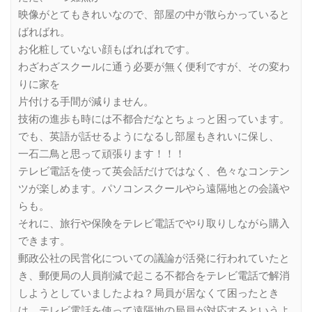
映像がとてもきれいなので、部屋の中が散らかっていると
ばればれ。
お化粧していない顔もばればれです。
わざわざスクールに通う必要が無く便利ですが、その変わ
りに家を
片付ける手間が減りません。
技術の進歩も時には不都合だなとちょっと困っています。
でも、英語が話せるようになるし部屋もきれいに保し、
一石二鳥と思って頑張ります！！！
テレビ電話を使って英会話だけではなく、色々なコンテン
ツが楽しめます。パソコンスクールやら遠隔地との会議や
らも。
それに、旅行や保険をテレビ電話でやり取りしながら購入
できます。
郵政公社の民営化についての議論が活発に行われていたと
き、郵便局の人員削減で起こる不都合をテレビ電話で解消
しようとしていましたよね？局員が居なくて困ったとき
は、テレビ電話を使って遠隔地の局員が対応するというよ