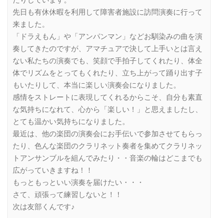
先日も有休休暇を利用して障害者施設に訪問演奏に行って
来ました。
「ドラえもん」や「アンパンマン」などお馴染みの曲を演
奏してきたのですが、アマチュアで決して上手いとは言え
ない私たちの演奏でも、笑顔で手拍子してくれたり、体全
体でリズムをとってもくれたり、立ち上がって踊り出す子
もいたりして、本当に楽しい演奏会になりました。
感情をストレートに表現してくれるからこそ、自分も素直
な気持ちになれて、心から「楽しい！」と思えましたし、
とても温かい気持ちになりました。
最近は、他の楽団の演奏会にお手伝いで参加させてもらっ
たり、色んな楽団のクラリネット奏者を集めてクラリネッ
トアンサンブルを組んでみたり・・音楽の輪はどこまでも
広がっていきますね！！
もっともっといい演奏を届けたい・・・
さて、頑張って練習しないと！！
次は友部くんです♪