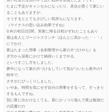
長い社会人生活の中で思い込みを形成したようです。
たまに予定がキャンセルになったり、具合が悪くて家にい
ることもありますが、
そうするととてもさびしい気持ちになります。
（マイナスの思い込み効果ですね）
G.W.の初日2日間、実家に帰る日程がずれたこともあり
昼は友人とゴージャスランチ（ほんとに高かった・・・）
にでかけ、
夜はたまった用事（名刺整理やら家の片づけやら）を
夕方から深夜にかけて納得いくまでやる、
というすごし方をしました。
夢中になって家の片づけをしていて気がついたら夜中の1
時半で、
さすがにびっくりしました。
いやあ、時間を気にせず自分の用事をするって、すっきり
するもんですね。
別に夜に出かけなくても、昼にがっつり遊んで夜は勉強だ
の読書だの