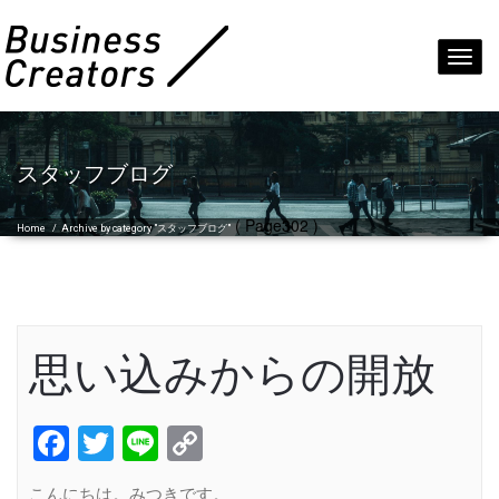
Toggl
navig
スタッフブログ
( Page302 )
Home
/
Archive by category "スタッフブログ"
思い込みからの開放
Facebook
Twitter
Line
Copy
Link
こんにちは。みつきです。