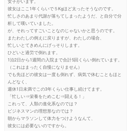
女子がいます。
彼女はここ1年くらいで５Kgほど太ったそうなのです。
忙しさのあまり代謝が落ちてしまったようだ、と自分で分
析して嘆いていました。
が、それってすごいことなのじゃないかと思うのです。
またわたしの例えに戻りますが、わたしの場合、
忙しいとてきめんにげっそりします。
ひどいと過労で倒れます。
1泊2日から1週間の入院まで合計5回くらい倒れています。
（これはまったく自慢になりません）
でも先ほどの彼女は一度も倒れず、病気で休むこともほと
んどなく、
週休1日未満でこの3年くらい仕事し続けてます。
「忙しい⇒栄養をためこむ⇒闘える！」
これって、人類の進化系なのでは？
ビジネスマンの理想形なのでは？
朝からマラソンして体力をつけようなんて、
彼女には必要ないのですから。