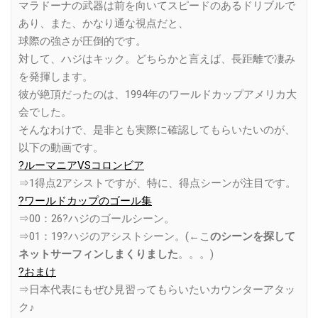
マラドーナの武器は前を向いてスピードのあるドリブルで
あり、また、かなり通な視点だと、
球際の強さが圧倒的です。
対して、ハジはキック。どちらかと言えば、長距離で凄み
を発揮します。
彼が絶頂だったのは、1994年のワールドカップアメリカ大
会でした。
そんなわけで、是非とも実際に確認してもらいたいのが、
以下の動画です。
?ルーマニアVSコロンビア
⇒1得点2アシストですが、特に、得点シーンが注目です。
?ワールドカップのゴール集
⇒00：26?ハジのゴールシーン。
⇒01：19?ハジのアシストシーン。(←こ
のシーンを探して
ネットサーフィンしまくりました
。。。)
?おまけ
⇒日本代表にもぜひ見習ってもらいたいカウンターアタッ
ク♪