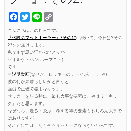
Facebook
Twitter
Line
Copy
Link
こんにちは。のむらです。
『伝説のフットボーラー』?その1?
に続いて、今日は?その
2?をお届けします。
私がまず思い浮かぶひとりが、
ゲオルゲ・ハジ(ルーマニア)
です。
⇒
説明動画
(なぜか、ロッキーのテーマが。。。ｗ)
彼の何が素晴らしいかと言うと、
強烈で正確で器用なキック。
サッカーを語る時に、最も大事な要素は、やはり「キッ
ク」だと思います。
なぜなら、走る・飛ぶ・考える等の要素ももちろん大事で
はありますが、
それだけでは、そもそもサッカーにならないからです。