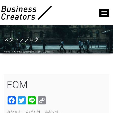
Toggl
navig
スタッフブログ
( Page249 )
Home
/
Archive by category "スタッフブログ"
EOM
Facebook
Twitter
Line
Copy
Link
みなさんこんばんは、吉村です。