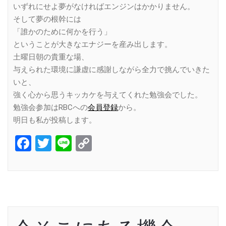
いずれにせよ夢がなければエンジンはかかりません。
そして夢の根幹には
「誰かのために何かを行う」
ということが大きなエナジーを産み出します。
土曜日朝の貴重な場、
与えられた環境に謙虚に感謝しながら全力で挑んでいきた
いと、
強く心から思うキッカケを与えてくれた勉強会でした。
勉強会参加はRBCへの
会員登録
から。
明日も私が投稿します。
Facebook
Twitter
Line
Copy
Link