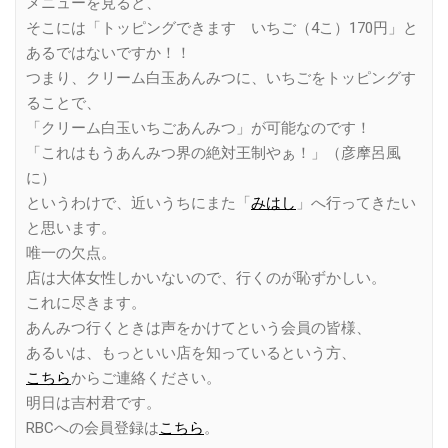
メニューを見ると、
そこには「トッピングできます いちご（4こ）170円」と
あるではないですか！！
つまり、クリーム白玉あんみつに、いちごをトッピングす
ることで、
「クリーム白玉いちごあんみつ」が可能なのです！
「これはもうあんみつ界の絶対王制やぁ！」（彦摩呂風
に）
というわけで、近いうちにまた「
みはし
」へ行ってきたい
と思います。
唯一の欠点。
店は大体女性しかいないので、行くのが恥ずかしい。
これに尽きます。
あんみつ行くときは声をかけてという会員の皆様、
あるいは、もっといい店を知っているという方、
こちら
からご連絡ください。
明日は吉村君です。
RBCへの会員登録は
こちら
。