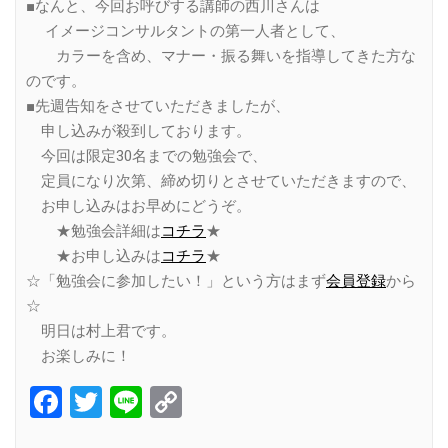
■なんと、今回お呼びする講師の西川さんは
イメージコンサルタントの第一人者として、
カラーを含め、マナー・振る舞いを指導してきた方な
のです。
■先週告知をさせていただきましたが、
申し込みが殺到しております。
今回は限定30名までの勉強会で、
定員になり次第、締め切りとさせていただきますので、
お申し込みはお早めにどうぞ。
★勉強会詳細は
コチラ
★
★お申し込みは
コチラ
★
☆「勉強会に参加したい！」という方はまず
会員登録
から
☆
明日は村上君です。
お楽しみに！
Facebook
Twitter
Line
Copy
Link