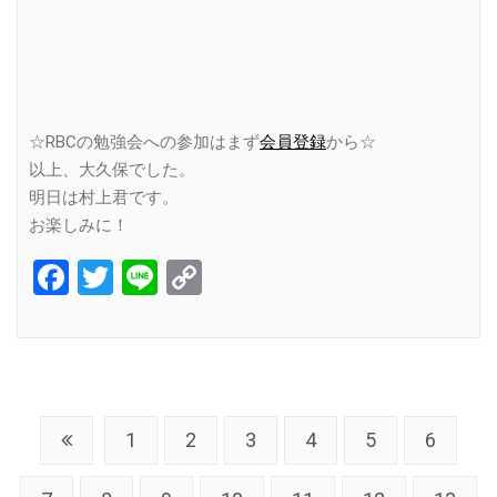
☆RBCの勉強会への参加はまず
会員登録
から☆
以上、大久保でした。
明日は村上君です。
お楽しみに！
Facebook
Twitter
Line
Copy
Link
1
2
3
4
5
6