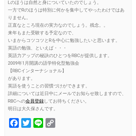
Lのほうは自然と身についていたのでしょう。
一方でRのほうは特別に何かを集中してやったわけではあ
りません。
正直なところ現在の実力なのでしょう。残念。。
来年もまた受験する予定なので、
いまからコツコツとRを中心に勉強したいと
思います。
英語の勉強、といえば・・・
英語力アップの秘訣のひとつをRBCが提供します。
2009年1月開講の語学特化型勉強会
【RBCインターナショナル】
があります。
英語を使うことの習慣づけができます。
詳細については近日中にメールでお知らせ致しますので、
RBCへの
会員登録
してお待ちください。
明日は大久保さんです。
Facebook
Twitter
Line
Copy
Link