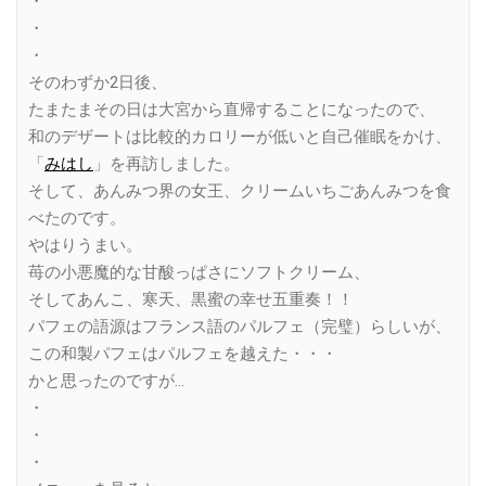
・
・
・
そのわずか2日後、
たまたまその日は大宮から直帰することになったので、
和のデザートは比較的カロリーが低いと自己催眠をかけ、
「
みはし
」を再訪しました。
そして、あんみつ界の女王、クリームいちごあんみつを食
べたのです。
やはりうまい。
苺の小悪魔的な甘酸っぱさにソフトクリーム、
そしてあんこ、寒天、黒蜜の幸せ五重奏！！
パフェの語源はフランス語のパルフェ（完璧）らしいが、
この和製パフェはパルフェを越えた・・・
かと思ったのですが…
・
・
・