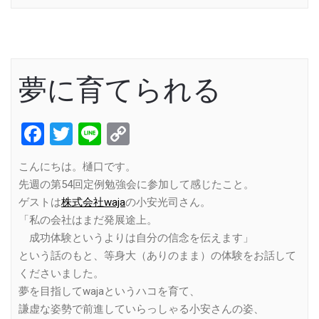
夢に育てられる
Facebook
Twitter
Line
Copy
Link
こんにちは。樋口です。
先週の第54回定例勉強会に参加して感じたこと。
ゲストは
株式会社waja
の小安光司さん。
「私の会社はまだ発展途上。
成功体験というよりは自分の信念を伝えます」
という話のもと、等身大（ありのまま）の体験をお話して
くださいました。
夢を目指してwajaというハコを育て、
謙虚な姿勢で前進していらっしゃる小安さんの姿、