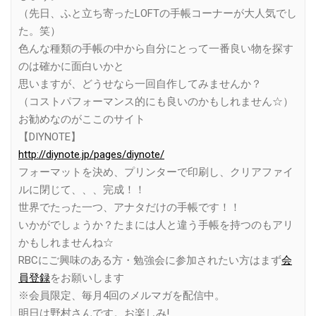
（先日、ふと立ち寄ったLOFTの手帳コーナーが大人気でし
た。笑）
色んな種類の手帳の中から自分にとって一番良い物を探す
のは確かに面白いかと
思いますが、どうせなら一回自作してみませんか？
（コストパフォーマンス的にも良いのかもしれません☆）
お勧めなのがここのサイト
【DIYNOTE】
http://diynote.jp/pages/diynote/
フォーマットを決め、プリンターで印刷し、クリアファイ
ルに閉じて、、、完成！！
世界でたった一つ、アナタだけの手帳です！！
いかがでしょうか？たまには人と違う手帳を持つのもアリ
かもしれませんね☆
RBCにご興味のある方・勉強会に参加されたい方はまず
会
員登録
をお願いします
※会員限定、毎月4回のメルマガを配信中。
明日は野村さんです。お楽しみ!