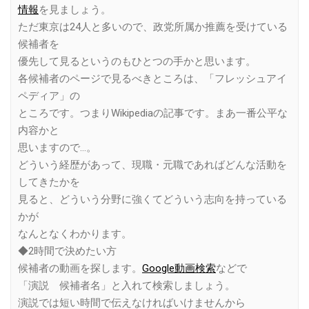
情報
を見ましょう。
ただ東京は24人と多いので、政党所属か推薦を受けている
候補者を
優先して見るというのもひとつの手かと思います。
各候補者のページで見るべきところは、「フレッシュアイ
ペディア」の
ところです。つまりWikipediaの記事です。まあ一番公平な
内容かと
思いますので…。
どういう経歴があって、現職・元職であればどんな活動を
してきたかを
見ると、どういう分野に強くてどういう志向を持っている
かが
なんとなくわかります。
◆2時間で決めたい方
候補者の動画を探します。
Google動画検索
などで
「演説 候補者名」と入れて検索しましょう。
演説では短い時間で伝えなければいけませんから