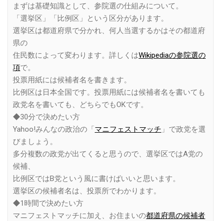
まずは基礎知識として、参院選の仕組みについて。
「選挙区」「比例区」という区分があります。
選挙区は都道府県で分かれ、何人当選するかはその都道府
県の
住民数によって変わります。詳しくは
Wikipediaの参院選の
項
で。
投票用紙には候補者名を書きます。
比例区は日本全国です。投票用紙には候補者名を書いても
政党名を書いても、どちらでもOKです。
◆30分で決めたい方
Yahoo!みんなの政治の「
マニフェストマッチ
」で政党を選
びましょう。
多分複数の政党が出てくると思うので、選挙区ではA党の
候補、
比例区ではB党という風に書けばいいと思います。
選挙区の候補者名は、投票所でわかります。
◆1時間で決めたい方
マニフェストマッチに加え、お住まいの
都道府県の候補者