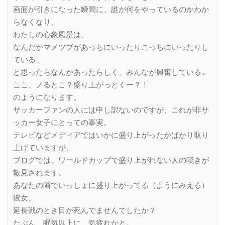
画面が引きになった瞬間に、誰が何をやっているのかわか
らなくなり、
わたしの心象風景は、
なんだかマメツブがあっちにいったりこっちにいったりし
ている…
と思ったらなんかあったらしく、みんなが興奮している…
ここ、ノるとこ？盛り上がっとくー？！
のようになります。
サッカーファンの人には申し訳ないのですが、これが非サ
ッカー女子にとっての事実。
テレビなどメディアではいかに盛り上がったかばかり取り
上げていますが、
ブログでは、ワールドカップで盛り上がれない人の嘆きが
散見されます。
あなたの隣でいっしょに盛り上がってる（ようにみえる）
彼女、
延長戦のとき目が死んでませんでしたか？
たぶん、眠気以上に、気疲れかと。