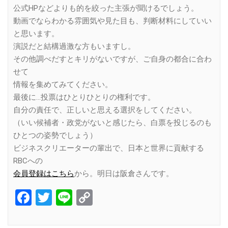
公式HPなどよりも的を絞った主張が聞けるでしょう。
動画でならわかる雰囲気や見た目も、判断材料にしていい
と思います。
演説だと結構過激な方もいますし。
その他調べだすとキリがないですが、ご自身の都合に合わ
せて
情報を集めてみてください。
最後に…投票はひとりひとりの権利です。
自分の責任で、正しいと思える選択をしてください。
（いい候補者・政党がないと感じたら、白票を投じるのも
ひとつの姿勢でしょう）
ビジネスクリエーターの輩出で、日本と世界に貢献する
RBCへの
会員登録はこちら
から。明日は阪倉さんです。
Facebook
Twitter
Line
Copy
Link