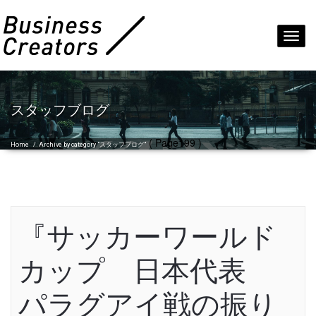
Toggl
navig
スタッフブログ
( Page199 )
Home
/
Archive by category "スタッフブログ"
『サッカーワールド
カップ 日本代表
パラグアイ戦の振り