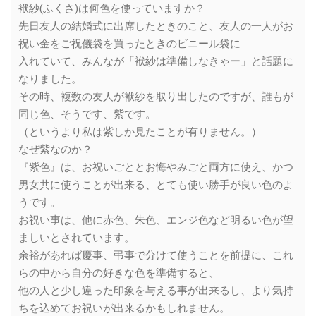
袱紗(ふくさ)は何色を使っていますか？
先日友人の結婚式に出席したときのこと、友人の一人がお
祝い金をご祝儀袋を買ったときのビニール袋に
入れていて、みんなが「袱紗は準備しなきゃー」と話題に
なりました。
その時、複数の友人が袱紗を取り出したのですが、誰もが
同じ色、そうです、紫です。
（というより私は紫しか見たことが有りません。）
なぜ紫なのか？
『紫色』は、お祝いごととお悔やみごと両方に使え、かつ
男女共に使うことが出来る、とても使い勝手が良い色のよ
うです。
お祝い事は、他に赤色、朱色、エンジ色など明るい色が望
ましいとされています。
余裕があれば慶事、弔事で分けて使うことを前提に、これ
らの中から自分の好きな色を準備すると、
他の人と少し違った印象を与える事が出来るし、より気持
ちを込めてお祝いが出来るかもしれません。