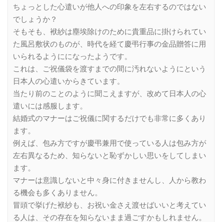
ちょっとした心遣いが他人への印象を左右するのではない
でしょうか？
そもそも、袱紗は塵埃除けのために貴重品に掛けられてい
た風呂敷状のものが、時代を経て慶弔行事の金品贈答に用
いられるようにになったようです。
これは、ご祝儀袋を渡すまでの間に汚れないようにという
日本人の心遣いからきています。
当たり前のことのように聞こえますが、改めて日本人の心
遣いには感服します。
結婚式のマナーはご祝儀に関するだけでも非常に多くあり
ます。
例えば、包み方ですが慶弔兼用で使っている人は包み方が
左右異なるため、知らないと恥ずかしい思いをしてしまい
ます。
マナーは意識しないと中々身に付きませんし、人から教わ
る機会も多くありません。
冒頭で挙げた袱紗も、お祝い金さえ渡せばいいと考えてい
る人は、その存在を知らないまま過ごすかもしれません。