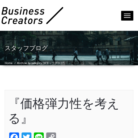
Toggl
navig
スタッフブログ
( Page78 )
Home
/
Archive by category "スタッフブログ"
『価格弾力性を考え
る』
Facebook
Twitter
Line
Copy