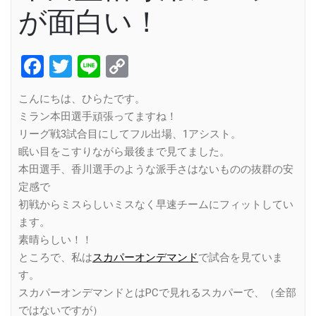
が面白い！
Facebook
Twitter
Line
Copy
Link
こんにちは、ひらたです。
ミラン本田選手頑張ってますね！
リーグ戦3試合目にしてフル出場、1アシスト。
眠い目をこすりながら最後まで見てました。
本田選手、香川選手のような派手さはないものの抜群の安
定感で
初戦からミスらしいミスなく早速チームにフィットしてい
ます。
素晴らしい！！
ところで、私は
スカパーオンデマンド
で試合を見ていま
す。
スカパーオンデマンドとはPCで見れるスカパーで、（全部
ではないですが）