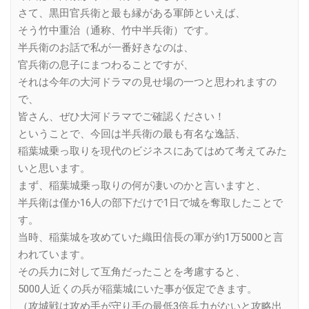
さて、黒田官兵衛と最も縁がある軍師といえば、
そう竹中重治（通称、竹中半兵衛）です。
半兵衛のお話で私が一番好きなのは、
官兵衛の息子にまつわることですが、
それは今年の大河ドラマの見せ場の一つと思われますの
で、
皆さん、ぜひ大河ドラマでご確認ください！
ということで、今回は半兵衛の最も有名な逸話、
稲葉城乗っ取りを現代のビジネスにあてはめて考えてみた
いと思います。
まず、稲葉城乗っ取りの何が凄いのかと言いますと、
半兵衛は僅か16人の部下だけで1日で城を奪取したことで
す。
当時、稲葉城を攻めていた織田信長の軍が約1万5000と言
われています。
その兵力に対して互角だったことを考慮すると、
5000人近くの兵が稲葉城にいた事が仮定できます。
（攻城戦は攻め手が守り手の最低3倍兵力がないと攻略出