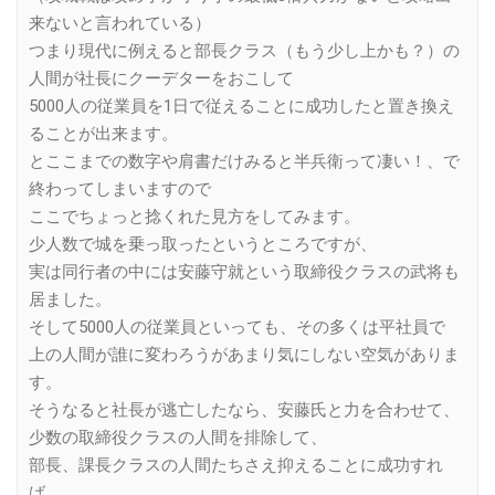
来ないと言われている）
つまり現代に例えると部長クラス（もう少し上かも？）の
人間が社長にクーデターをおこして
5000人の従業員を1日で従えることに成功したと置き換え
ることが出来ます。
とここまでの数字や肩書だけみると半兵衛って凄い！、で
終わってしまいますので
ここでちょっと捻くれた見方をしてみます。
少人数で城を乗っ取ったというところですが、
実は同行者の中には安藤守就という取締役クラスの武将も
居ました。
そして5000人の従業員といっても、その多くは平社員で
上の人間が誰に変わろうがあまり気にしない空気がありま
す。
そうなると社長が逃亡したなら、安藤氏と力を合わせて、
少数の取締役クラスの人間を排除して、
部長、課長クラスの人間たちさえ抑えることに成功すれ
ば、