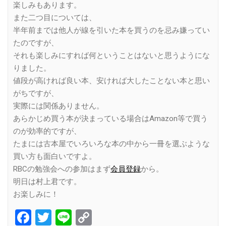
楽しみもあります。
また二つ目については、
半年前までは他人が線を引いた本を買うのを忌み嫌ってい
たのですが、
それも楽しみにすれば何ということはないと思うようにな
りました。
値段が高ければ良い本、安ければ大したことない本と思い
がちですが、
実際には関係ありません。
あらかじめ買う本が決まっている場合はAmazon等で買う
のが効率的ですが、
たまには古本屋でいろいろな本の中から一冊を選ぶような
買い方も面白いですよ。
RBCの勉強会への参加はまず
会員登録
から。
明日は村上君です。
お楽しみに！
Facebook
Twitter
Line
Copy