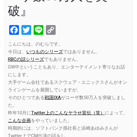
破』
Facebook
Twitter
Line
Copy
Link
こんにちは。のむらです。
今日は、
いつものシリーズ
ではありません。
RBCの話シリーズ
でもありません。
GW中ということもあり、エンターテイメント寄りなお話
にします。
大手ゲーム会社であるスクウェア・エニックスさんがオン
ラインゲームを展開していますが、
そのひとつである
戦国IXA
がユーザ数50万人を突破しまし
た。
昨年10月に
Twitter上のこんなヤラせ宣伝（笑）
によって、
こんな企画
をやっていました。
時期的には、ソフトバンク孫社長と浜崎あゆみさんが
Twitter上でCM出演の話をし、