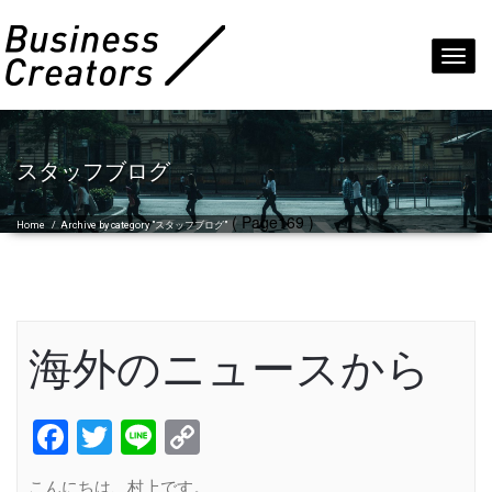
Toggl
navig
スタッフブログ
( Page169 )
Home
/
Archive by category "スタッフブログ"
海外のニュースから
Facebook
Twitter
Line
Copy
Link
こんにちは、村上です。