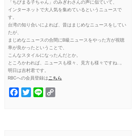
「ちびまる子ちゃん」のみぎわさんの声に似ていて、
インターネットで大人気を集めているというニュースで
す。
台湾の知り合いによれば、昔はまじめなニュースをしてい
たが、
まじめなニュースの合間にB級ニュースをやった方が視聴
率が良かったということで、
こんなスタイルになったんだとか。
ところかわれば、ニュースも様々、見方も様々ですね…。
明日は吉村君です。
RBCへの会員登録は
こちら
Facebook
Twitter
Line
Copy
Link