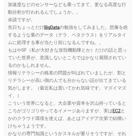
加速度などのセンサーなども乗ってきて、更なる高度な行
動分析が行われるんでしょうか。。
余談ですが。
先日ちょっとだけ
BigData
の勉強をしてみました。想像を絶
するような量のデータ（テラ、ペタクラス）をリアルタイ
ムに処理する事が当たり前になるんですね。。
もはやSF（私が大好きな攻殻機動隊とか）だけの話と思っ
ていた世界が、意識しないところではかなり展開されてい
るのかもしれません。
情報リテラシーの格差の問題が叫ばれていましたが、割と
リテラシーが高い側の人でも分からない話が出てきている
気がします。（最近私は置いてかれ気味です。マズイマズ
イ。）
こういう世界になると、大企業や資本を沢山持っていると
ころがゴリゴリやってるイメージありますが、実は
EC2
と
かのクラウド環境を使えば、あとはアイデア次第で結構い
けちゃうようです。
かなりの専門知識というかスキルが要りそうですが、それ