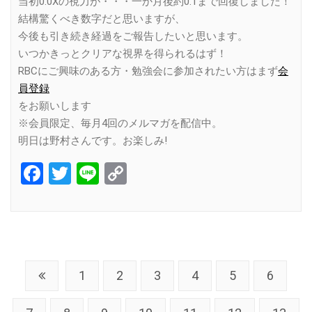
当初0.0Xの視力が・・・一か月後約0.1まで回復しました！
結構驚くべき数字だと思いますが、
今後も引き続き経過をご報告したいと思います。
いつかきっとクリアな視界を得られるはず！
RBCにご興味のある方・勉強会に参加されたい方はまず
会
員登録
をお願いします
※会員限定、毎月4回のメルマガを配信中。
明日は野村さんです。お楽しみ!
Facebook
Twitter
Line
Copy
Link
1
2
3
4
5
6