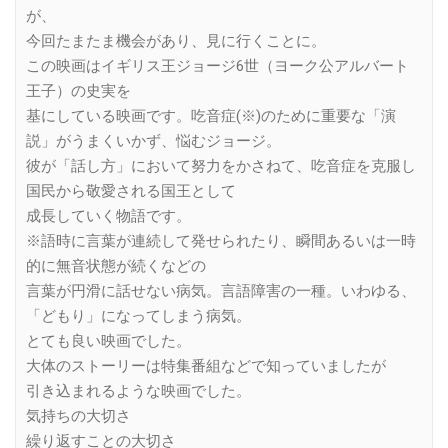
が、
今回たまたま機会があり、見に行くことに。
この映画はイギリス王ジョージ6世（ヨーク公アルバート
王子）の史実を
基にしている映画です。吃音症(※)のために重要な「演
説」がうまくいかず、悩むジョージ。
彼が「話し方」において努力をかさねて、吃音症を克服し
国民から敬愛される国王として
成長していく物語です。
※語時に言葉が連続して発せられたり、瞬間あるいは一時
的に無音状態が続くなどの
言葉が円滑に話せない病気。言語障害の一種。いわゆる、
「どもり」になってしまう病気。
とても良い映画でした。
大体のストーリーは特集番組などで知っていましたが
引き込まれるような映画でした。
気持ちの大切さ
繰り返すことの大切さ