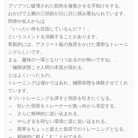
ブツブツに破壊された筋肉を修復させる手助けをする。
おかげで上腕の三頭筋が日に日に積み重ねられています。
同僚や友人からは
「いったい何を目指しているんだ？！」
というコメントを頂戴することがあります。
客観的には、アスリート級の負荷をかけた濃密なトレーニ
ングらしいです。
まぁ、趣味の一環となりつつあるのが怖いですね。。
「極限状態こそ人間の本質が現れる」
とはよくいったもの。
トレーニングは僅かではあれ、極限状態を体験させてくれ
ています。
キツいトレーニングを課すと弱音を吐きたくなる。
→ 吐いた弱音をトレーナーが真っ向から否定する。
→ さらに精神的に追い込まれる。
→ やらざるを得ない環境に逆に追い込まれる。
→ 限界をちょっと超えた負荷でのトレーニングとなる。
→ 精神的に鍛えこむことができる。