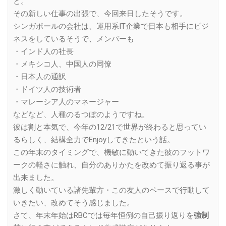
と。
その新しい仕事の出張で、今回来日したそうです。
シンガポールの会社は、運用系IT企業で日本も相手にビジ
ネスをしているそうで、メンバーも
・インド人の社長
・メキシコ人、中国人の同僚
・日本人の通訳
・ドイツ人の技術者
・マレーシア人のマネージャー
などなど、人種のるつぼのようですね。
彼は割と本気で、今年の12/21で世界が終わると思ってい
るらしく、結構全力でEnjoyしてきたという話。
この年末のタイミングで、機敏に動いてきた彼のフットワ
ークの軽さに触れ、自分のありかたを改めて振り返る事が
出来ました。
激しく動いている諸先輩方・この友人のペースで行動して
いきたい、改めてそう感じました。
さて、年末年始はRBCでは毎年恒例の自己振り返りを
強制