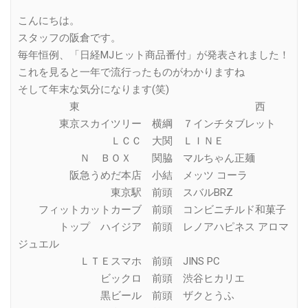
Link
こんにちは。
スタッフの阪倉です。
毎年恒例、「日経MJヒット商品番付」が発表されました！
これを見ると一年で流行ったものがわかりますね
そして年末な気分になります(笑)
東 西
東京スカイツリー 横綱 ７インチタブレット
ＬＣＣ 大関 ＬＩＮＥ
Ｎ ＢＯＸ 関脇 マルちゃん正麺
阪急うめだ本店 小結 メッツ コーラ
東京駅 前頭 スバルBRZ
フィットカットカーブ 前頭 コンビニチルド和菓子
トップ ハイジア 前頭 レノアハピネス アロマ
ジュエル
ＬＴＥスマホ 前頭 JINS PC
ビックロ 前頭 渋谷ヒカリエ
黒ビール 前頭 ザクとうふ