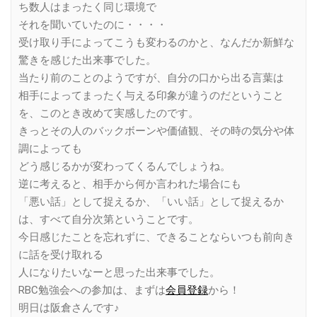
ち数人はまったく同じ環境で
それを聞いていたのに・・・・
受け取り手によってこうも変わるのかと、なんだか新鮮な
驚きを感じた出来事でした。
当たり前のことのようですが、自分の口から出る言葉は
相手によってまったく与える印象が違うのだということ
を、このとき改めて実感したのです。
きっとその人のバックボーンや価値観、その時の気分や体
調によっても
どう感じるかが変わってくるんでしょうね。
逆に考えると、相手から何か言われた場合にも
「悪い話」として捉えるか、「いい話」として捉えるか
は、すべて自分次第ということです。
今日感じたことを忘れずに、できることならいつも前向き
に話を受け取れる
人になりたいなーと思った出来事でした。
RBC勉強会への参加は、まずは
会員登録
から！
明日は阪倉さんです♪