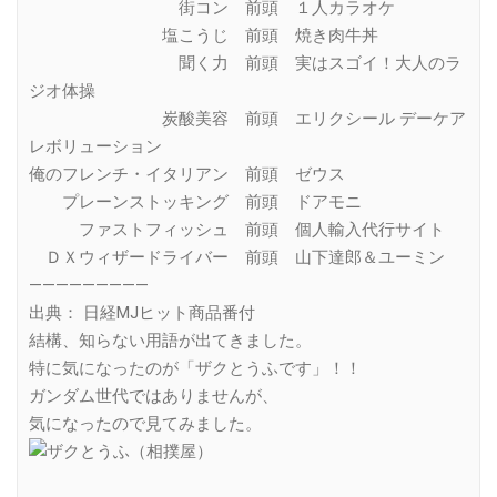
街コン 前頭 １人カラオケ
塩こうじ 前頭 焼き肉牛丼
聞く力 前頭 実はスゴイ！大人のラ
ジオ体操
炭酸美容 前頭 エリクシール デーケア
レボリューション
俺のフレンチ・イタリアン 前頭 ゼウス
プレーンストッキング 前頭 ドアモニ
ファストフィッシュ 前頭 個人輸入代行サイト
ＤＸウィザードライバー 前頭 山下達郎＆ユーミン
—————————
出典： 日経MJヒット商品番付
結構、知らない用語が出てきました。
特に気になったのが「ザクとうふです」！！
ガンダム世代ではありませんが、
気になったので見てみました。