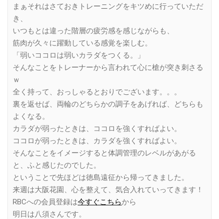
まぁそれはさておきトレーニングをキツめに行っていただ
き、
いつもとは違った階層の疲労感を感じながらも、
筋肉が久々に躍動している感覚を楽しむ。
「弱いココロは弱いカラダをつくる。」
そんなことをトレーナーから言われて心に槍が突き刺さる
ｗ
全く持って、おっしゃるとおりでございます。。。
裏を返せば、両輪のどちらかの調子をあげれば、どちらも
よくなる。
カラダが弱ったときは、ココロを強くすればよい。
ココロが弱ったときは、カラダを強くすればよい。
そんなことをイメージすると体調管理のレベルがあがる
と、ふと感じたのでした。
ということで先ほどは徳島遠征から帰ってきました。
来週は大阪花園、心を整えて、気合入れていってきます！
RBCへの会員登録は
今すぐこちら
から
明日は八須さんです。