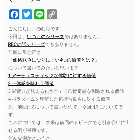
Facebook
Twitter
Line
Copy
Link
こんにちは。のむらです。
今日は、
いつものシリーズ
ではありません。
RBCの話シリーズ
でもありません。
前回に引き続き
『
価格競争になりにくい4つの価値とは？
』
について書いてみたいと思います。
1.アーティスティックな体験に対する価値
2.一体感を味わう価値
3.影響力が見える化されて自己肯定感を刺激される価値
4.パラダイムを理解した気持ち良さに対する価値
と、前回は2.について書いたので、今回は3.についてで
す。
これについては、本来は前回のトピックでも引き合いに出
せる例が最適です。
どんな例かというと、