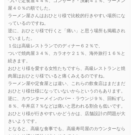
ついで定食屋４４％、コンサート・演劇４１％、ラーメン
屋４０％の順でした。
ラーメン屋さんはおひとり様で比較的行きやすい場所にな
っているのですね。
逆に、おひとり様で行くと「痛い」と思う場所も掲載され
ていました。
１位は高級レストランでのディナー６２％で、
ついで焼肉屋３４％、カラオケ２１％、海外旅行１６％と
続きます。
おひとり様を愛する女性たちですら、高級レストランと焼
肉屋はおひとり様でいると痛くみえるのですね。
ラーメン屋や定食屋とは違い、これらの飲食店はまだまだ
おひとり様仕様になっていないからというのもあります。
逆に、カウンターメインのバー・ラウンジ９％、回転ずし
８％、牛丼店７％などは痛いと思われる割合も低いです。
おひとり様が行きやすいかどうかは、店舗設計の問題が大
きいようです。
となると、高級な食事でも、高級寿司屋のカウンターなら