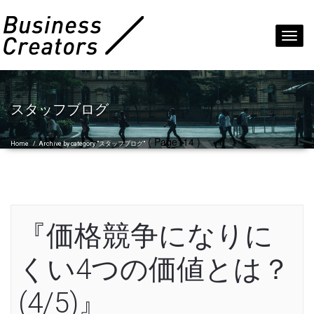
Toggl
navig
スタッフブログ
( Page114 )
Home
/
Archive by category "スタッフブログ"
『価格競争になりに
くい4つの価値とは？
(4/5)』