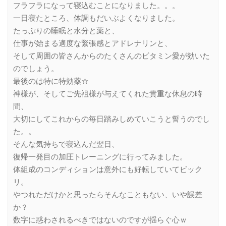
フラフラになって寝込むことになりました。。。
一日寝たところ、体調もだいぶよくなりました。
たっぷりの睡眠と水分と薬と、
仕事が始まる適度な緊張感とアドレナリンと、
そして周囲の皆さんからのたくさんのビタミン愛が効いた
のでしょう。
最後のは特に特効薬☆
神様が、そしてご先祖様が与えてくれた貴重な休息の時
間、
大切にしてこれからの毎日踏みしめていこうと誓うのでし
た。。
そんな気持ちで寝込んだ翌日、
復帰一発目の加圧トレーニングに行ってみました。
体組成のコンディションは意外にも好転していてビック
リ。
やつれただけかと思ったらそんなこともない、いや誤差
か？
数字に惑わされるべきではないのですが揺らぐ心ｗ