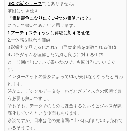
RBCの話シリーズ
でもありません。
前回に引き続き
『
価格競争になりにくい4つの価値とは？
』
について書いてみたいと思います。
1.アーティスティックな体験に対する価値
2.一体感を味わう価値
3.影響力が見える化されて自己肯定感を刺激される価値
4.パラダイムを理解した気持ち良さに対する価値
と、前回は1.について書いたので、今回は2.についてで
す。
インターネットの普及によってCDが売れなくなったと言わ
れます。
確かに、デジタルデータを、わざわざディスクの状態で買
う必要も無いですし、
そもそも、データそのものに課金するというビジネスが陳
腐化しているという側面もあります。
余談ですが、日本は他の先進国に比べればまだCDは売れて
いるそうです。