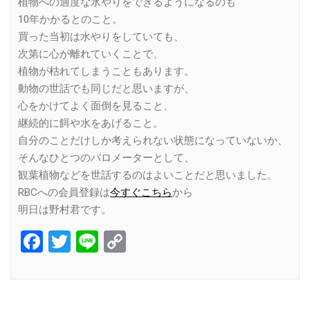
植物への適度な水やりをできるようになるのも
10年かかるとのこと。
買った当初は水やりをしていても、
次第に心が離れていくことで、
植物が枯れてしまうこともあります。
動物の世話でも同じだと思いますが、
心をかけてよく面倒を見ること、
継続的に餌や水をあげること。
自分のことだけしか考えられない状態になっていないか、
そんなひとつのバロメーターとして、
観葉植物などを世話するのはよいことだと思いました。
RBCへの会員登録は
今すぐこちら
から
明日は野村君です。
Facebook
Twitter
Line
Copy
Link