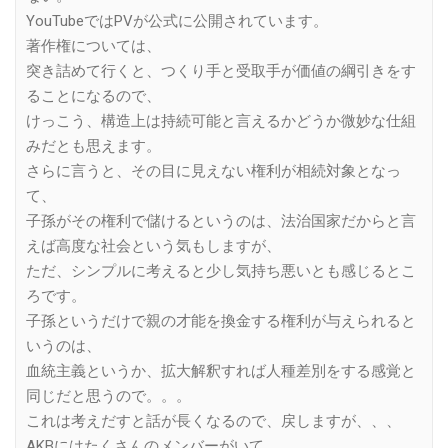
YouTubeではPVが公式に公開されています。
著作権については、
突き詰めて行くと、つくり手と受取手が価値の綱引きをす
ることになるので、
けっこう、構造上は持続可能と言えるかどうか微妙な仕組
みだとも思えます。
さらに言うと、その目に見えない権利が相続対象となっ
て、
子孫がその権利で儲けるというのは、法治国家だからと言
えば高度な社会という気もしますが、
ただ、シンプルに考えると少し気持ち悪いとも感じるとこ
ろです。
子孫というだけで親の才能を換金する権利が与えられると
いうのは、
血統主義というか、拡大解釈すれば人種差別をする感覚と
同じだと思うので。。。
これは考えだすと話が長くなるので、戻しますが、、、
AKBにはたくさんのメンバーがいて、