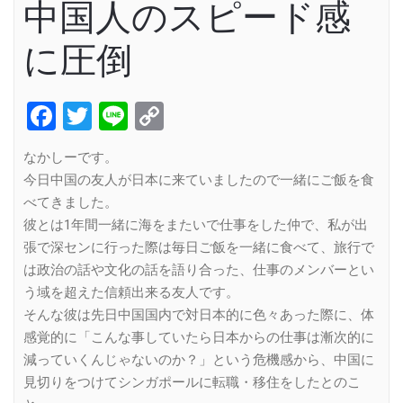
中国人のスピード感
に圧倒
Facebook
Twitter
Line
Copy
Link
なかしーです。
今日中国の友人が日本に来ていましたので一緒にご飯を食
べてきました。
彼とは1年間一緒に海をまたいで仕事をした仲で、私が出
張で深センに行った際は毎日ご飯を一緒に食べて、旅行で
は政治の話や文化の話を語り合った、仕事のメンバーとい
う域を超えた信頼出来る友人です。
そんな彼は先日中国国内で対日本的に色々あった際に、体
感覚的に「こんな事していたら日本からの仕事は漸次的に
減っていくんじゃないのか？」という危機感から、中国に
見切りをつけてシンガポールに転職・移住をしたとのこ