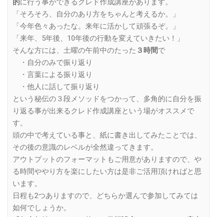
的
に行う事ができるクレド作成講座があります。
「そろそろ、自分のあり方をちゃんと考えるか。」
「今年色々あったな。来年に活かして頑張るぞ。」
「来年、5年後、10年後の行動を変えていきたい！」
そんな方には、土曜の午前中のたった
３時間
で
・自分のみで振り返り
・言葉による振り返り
・他人に話して振り返り
という秘伝の３段メソッドをつかって、多角的に自分を振
り返る事が出来るクレド作成講座という場がオススメで
す。
頭の中で考えている事と、紙に書き出してみたことでは、
その後の意識のレベルが全然違ってきます。
アウトプットのフォーマットもご用意がありますので、や
る時間ややり方を楽にしたい方は是非ご活用頂ければと思
います。
日程も2つありますので、どちらか選んで参加してみては
如何でしょうか。