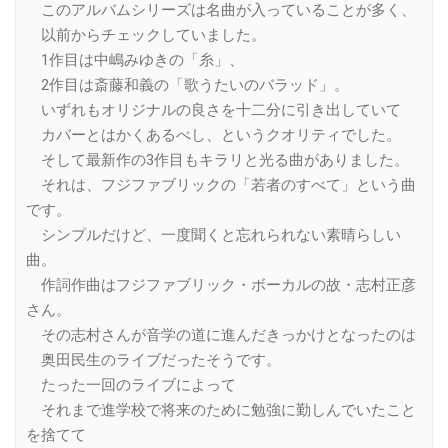
このアルバムシリーズは名曲が入っていることが多く、
以前からチェックしていました。
1作目は中嶋みゆきの「糸」、
2作目は斎藤和義の「歌うたいのバラッド」。
いずれもオリジナルの良さを十二分に引き出していて
カバーとはかくあるべし、というクオリティでした。
そして最新作の3作目もキラリと光る曲がありました。
それは、フジファブリックの「若者のすべて」という曲
です。
シンプルだけど、一度聞くと忘れられない素晴らしい
曲。
作詞作曲はフジファブリック・ボーカルの故・志村正彦
さん。
その志村さんが音学の道に進んだきっかけとなったのは
奥田民生のライブだったそうです。
たった一回のライブによって
それまで進学校で将来のために勉強に勤しんでいたこと
を捨てて