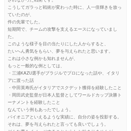
されなかった戦術です。
こうしてガラっと戦術が変わった時に、人一倍輝きを放っ
ていたのが、
件の先輩でした。
短期間で、チームの攻撃を支えるエースになっていまし
た。
このような様子を目の当たりにした人からすると、
たいへん勇気をもらい、夢を与えられたと思います。
これは小さな例かも知れませんが、
もっと一般的な例としては、
・三浦KAZU選手がブラジルでプロになった話や、イタリ
アに渡った話
・中田英寿氏がイタリアでスクデット獲得を経験したこと
・岡田武史監督が日本人監督としてワールドカップ決勝ト
ーナメントを経験したこと
なんていう例もあったでしょう。
パイオニアといえるような実績に、自分の姿を投影する。
それは、夢を与えられたと言っても良いでしょう。