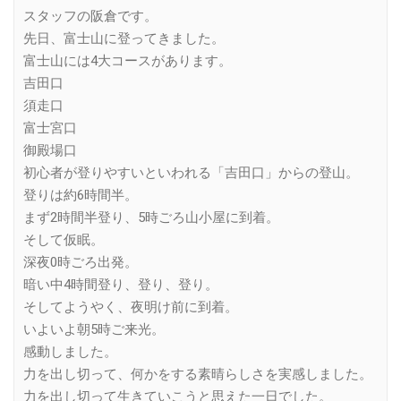
Link
スタッフの阪倉です。
先日、富士山に登ってきました。
富士山には4大コースがあります。
吉田口
須走口
富士宮口
御殿場口
初心者が登りやすいといわれる「吉田口」からの登山。
登りは約6時間半。
まず2時間半登り、5時ごろ山小屋に到着。
そして仮眠。
深夜0時ごろ出発。
暗い中4時間登り、登り、登り。
そしてようやく、夜明け前に到着。
いよいよ朝5時ご来光。
感動しました。
力を出し切って、何かをする素晴らしさを実感しました。
力を出し切って生きていこうと思えた一日でした。