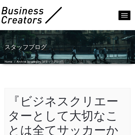
Toggl
navig
スタッフブログ
( Page194 )
Home
/
Archive by category "スタッフブログ"
『ビジネスクリエー
ターとして大切なこ
とは全てサッカーか