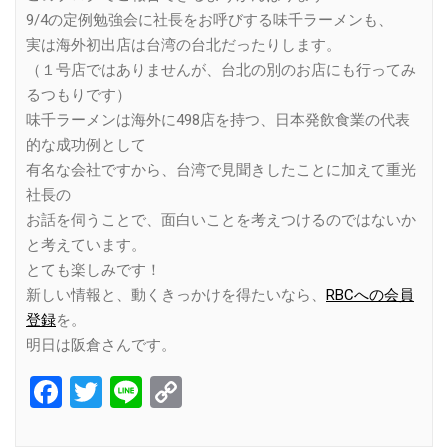
9/4の定例勉強会に社長をお呼びする味千ラーメンも、
実は海外初出店は台湾の台北だったりします。
（１号店ではありませんが、台北の別のお店にも行ってみ
るつもりです）
味千ラーメンは海外に498店を持つ、日本発飲食業の代表
的な成功例として
有名な会社ですから、台湾で見聞きしたことに加えて重光
社長の
お話を伺うことで、面白いことを考えつけるのではないか
と考えています。
とても楽しみです！
新しい情報と、動くきっかけを得たいなら、
RBCへの会員
登録
を。
明日は阪倉さんです。
Facebook
Twitter
Line
Copy
Link