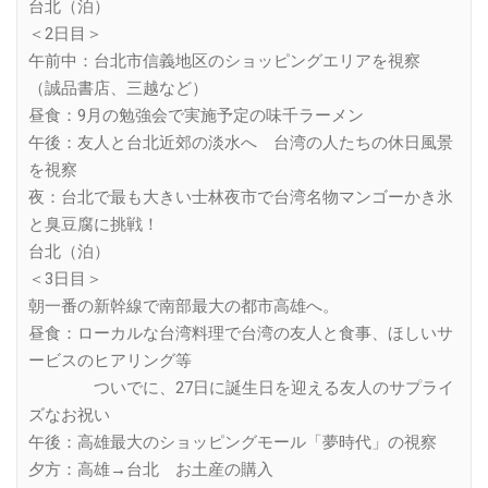
台北（泊）
＜2日目＞
午前中：台北市信義地区のショッピングエリアを視察
（誠品書店、三越など）
昼食：9月の勉強会で実施予定の味千ラーメン
午後：友人と台北近郊の淡水へ 台湾の人たちの休日風景
を視察
夜：台北で最も大きい士林夜市で台湾名物マンゴーかき氷
と臭豆腐に挑戦！
台北（泊）
＜3日目＞
朝一番の新幹線で南部最大の都市高雄へ。
昼食：ローカルな台湾料理で台湾の友人と食事、ほしいサ
ービスのヒアリング等
ついでに、27日に誕生日を迎える友人のサプライ
ズなお祝い
午後：高雄最大のショッピングモール「夢時代」の視察
夕方：高雄→台北 お土産の購入