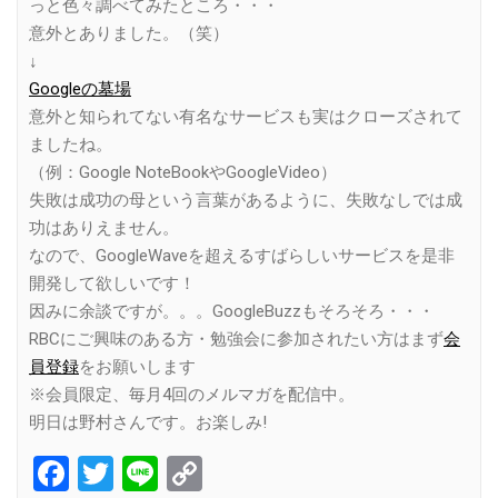
っと色々調べてみたところ・・・
意外とありました。（笑）
↓
Googleの墓場
意外と知られてない有名なサービスも実はクローズされて
ましたね。
（例：Google NoteBookやGoogleVideo）
失敗は成功の母という言葉があるように、失敗なしでは成
功はありえません。
なので、GoogleWaveを超えるすばらしいサービスを是非
開発して欲しいです！
因みに余談ですが。。。GoogleBuzzもそろそろ・・・
RBCにご興味のある方・勉強会に参加されたい方はまず
会
員登録
をお願いします
※会員限定、毎月4回のメルマガを配信中。
明日は野村さんです。お楽しみ!
Facebook
Twitter
Line
Copy