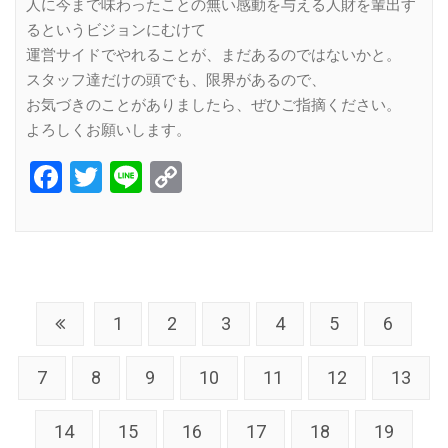
人に今まで味わったことの無い感動を与える人財を輩出す
るというビジョンにむけて
運営サイドでやれることが、まだあるのではないかと。
スタッフ達だけの頭でも、限界があるので、
お気づきのことがありましたら、ぜひご指摘ください。
よろしくお願いします。
Facebook
Twitter
Line
Copy
Link
1
2
3
4
5
6
7
8
9
10
11
12
13
14
15
16
17
18
19