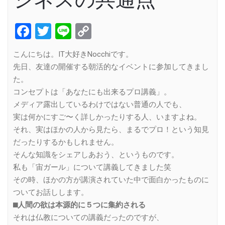
Facebook
Twitter
Line
Copy
Link
こんにちは。IT大好きNocchiです。
先日、友達の開催する朝活的なイベントに参加してきまし
た。
コンセプトは「あなたにも出来るプロ講義」。
メディア露出しているわけではない普通の人でも、
実は何かにすご〜く詳しかったりする人、いますよね。
それ、実はほかの人から見たら、まるでプロ！という知見
だったりするかもしれません。
そんな知識をシェアしあおう、というものです。
私も「宙ガール」について講義してきました笑
その時、ほかの方が講演されていた中で面白かったものに
ついてお話しします。
⬛︎人間の欲は本源的に５つに集約される
それは仏教についての講義だったのですが、