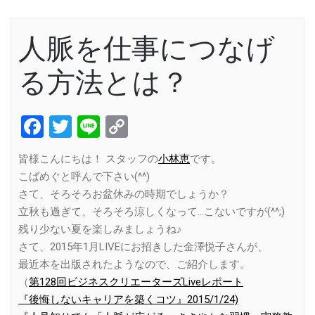
人脈を仕事につなげ
る方法とは？
Facebook
Twitter
Line
Copy
Link
皆様こんにちは！ スタッフの
小林恵
です。
こばめぐと呼んで下さい(^^)
さて、そろそろお盆休みの時期でしょうか？
立秋も過ぎて、そろそろ涼しくなって…こないですが(^^;)
残り少ない夏を楽しみましょうね♪
さて、2015年1月LIVEにお招きした金澤悦子さんが、
最近本を出版されたようなので、ご紹介します。
（
第128回ビジネスクリエーターズLiveレポート
『後悔しないキャリアを築くコツ』2015/1/24)