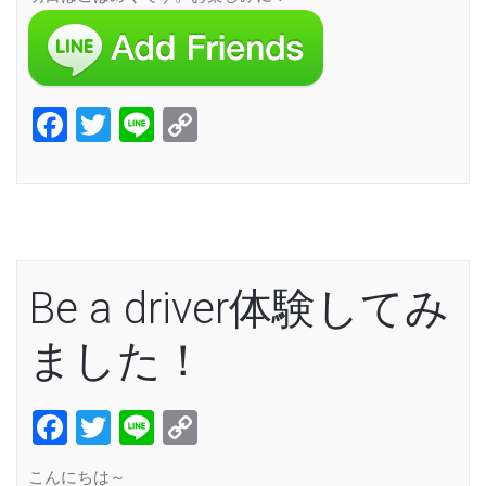
Facebook
Twitter
Line
Copy
Link
Be a driver体験してみ
ました！
Facebook
Twitter
Line
Copy
Link
こんにちは～