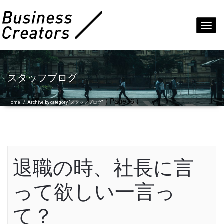
Toggl
navig
スタッフブログ
( Page36 )
Home
/
Archive by category "スタッフブログ"
退職の時、社長に言
って欲しい一言っ
て？