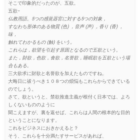
そこで印象的だったのが、五欲。
五欲−
仏教用語。5つの感覚器官に対する5つの対象，
すなわち形体のある物質 (色) ，音声 (声) ，香り (香) ，
味，
触れてわかるもの (触) をいう。
これらは，欲望を引起す原因となるので五欲という。
また，財欲，色欲，食欲，名誉欲，睡眠欲を五欲という場
合もある。
三大欲求に財欲と名誉欲を加えたものですね。
大晦日に祓うべき１０８つの煩悩もこれらからできている
のでしょう。
さて、欲というと、禁欲推進主義が根付く日本では、よろ
しくないもののように
聞こえますが、裏を返せば、これらは人間の根本的な目的
ということになります。
これをビジネスにおきかえると？
そう、これらを十分満たすサービスがあれば、