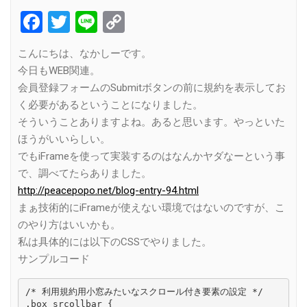
Facebook
Twitter
Line
Copy
Link
こんにちは、なかしーです。
今日もWEB関連。
会員登録フォームのSubmitボタンの前に規約を表示してお
く必要があるということになりました。
そういうことありますよね。あると思います。やっといた
ほうがいいらしい。
でもiFrameを使って実装するのはなんかヤダなーという事
で、調べてたらありました。
http://peacepopo.net/blog-entry-94.html
まぁ技術的にiFrameが使えない環境ではないのですが、こ
のやり方はいいかも。
私は具体的には以下のCSSでやりました。
サンプルコード
/* 利用規約用小窓みたいなスクロール付き要素の設定 */

.box_srcollbar {
