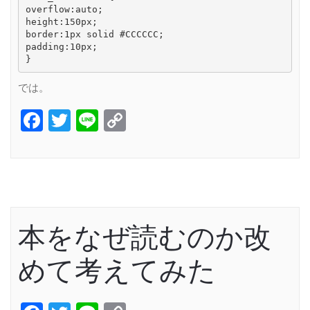
overflow:auto;

height:150px;

border:1px solid #CCCCCC;

padding:10px;

}
では。
Facebook
Twitter
Line
Copy
Link
本をなぜ読むのか改
めて考えてみた