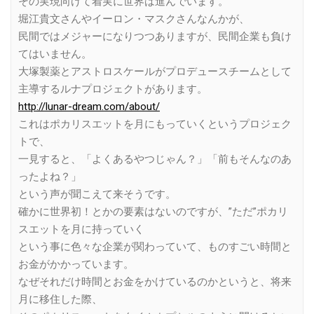
その実現向けて着実に世界は進んでいます。
堀江貴文さんやイーロン・マスクさんなんかが、
民間ではメジャーになりつつありますが、民間企業も負け
てはいません。
大塚製薬とアストロスケールがプロデュースチームとして
主導するルナプロジェクトがあります。
http://lunar-dream.com/about/
これはポカリスエットを月にもっていくというプロジェク
トで、
一見すると、「よくあるやつじゃん？」「前もそんなのあ
ったよね？」
という声が聞こえて来そうです。
確かに世界初！とかの要素はないのですが、”ただ”ポカリ
スエットを月に持っていく
という事に色々な企業が関わっていて、ものすごい時間と
お金がかかっています。
なぜそれだけ時間とお金をかけているのかというと、将来
月に移住した際、