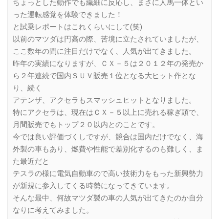
ちょっとした動作でも繊細に反応し、まさに人馬一体とい
った運転感覚を体験できました！
と試乗レポートはこれくらいにして(笑)
以前のマツダは円高の際、苦境に立たされていましたが、
ここ数年の間に注目だけでなく、人気が出てきました。
昨年の実績になりますが、ＣＸ－５は２０１２年の発売か
ら２年連続で国内ＳＵＶ販売１位となる大ヒット作とな
り、続く
アテンザ、アクセラもスマッシュヒットとなりました。
特にアクセラは、現在はＣＸ－５以上に売れる稼ぎ頭で、
月間販売でもトップ２０以内とのことです。
今では良い評価づくしですが、競合は国内だけでなく、海
外製の車もあり、燃費や性能で差別化するのも難しく、ま
た最近だと
テスラの様に電気自動車ので高い技術力をもった新興勢力
が新規に参入してくる時勢になってきています。
そんな最中、何故マツダ製の車の人気が出てきたのか自分
なりに考えてみました。