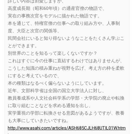
詳しい内容は割愛しますが、
高度成長期（昭和60年頃）の通産官僚の物語で、
実在の事務次官をモデルに描かれた物語です。
本を通じて、特権官僚の仕事への取り組み方や、人事制
度、大臣と次官の関係等、
民間会社にいると知り得ないようなことをたくさん学ぶこ
とができます。
別世界のことを知るって楽しくないですか？
これはすぐに今の仕事に直結するわけではありませんが、
こうした知識の積み重ねが視野を広げ、考え方の枠を柔軟
にすると考えているので、
本の種類はなるべく偏らないようにしています。
近年、文部科学省は全国の国立大学法人に対し、
教員養成系や人文社会科学系の学部・大学院の廃止や転換
に取り組むことなどを求める通知を出し、
実学重視の学部に転換させる意図があるようですが、教養
も大事にしていきたいですね。
http://www.asahi.com/articles/ASH685CJLH68UTIL01W.htm