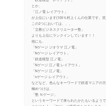
とか、
「江ノ電 レイアウト」
が上位にいます(100％村上くんの仕業です。笑
この2つにおいては、、、
「立教ビジネスクリエーター塾」
よりも上位にランクインしています！！
他にも、
「Nゲージ ジオラマ 江ノ電」
「Nゲージ レイアウト」
「鉄道模型 江ノ電」
「Nゲージ 江ノ電 レイアウト」
「Nゲージ 江ノ電」
「nゲージ レイアウト」
などなど、色んなキーワードで鉄道マニアの方
極めつけは、
「塾 Ｎゲージ」
というキーワードで来られたかたもいるようで