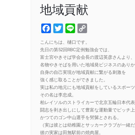
地域貢献
Facebook
Twitter
Line
Copy
Link
こんにちは、樋口です。
先日の第52回RBC定例勉強会では、
富士宮やきそば学会会長の渡辺英彦さんより、
名物やきそばを用いた地域発ビジネスのありか
自身の自己実現が地域貢献に繋がる刺激を
強く感じ取ることができました。
実は私の地元にも地域貢献をしているスポーツ
その名は李忠成。
柏レイソルのストライカーで北京五輪日本代表
闘志を剥き出しにして豊富な運動量でピッチ上
かつてのゴン中山選手を髣髴とされる。
（実は彼とは幼稚園とサッカークラブが一緒だ
彼の実家は田無駅前の焼肉屋。