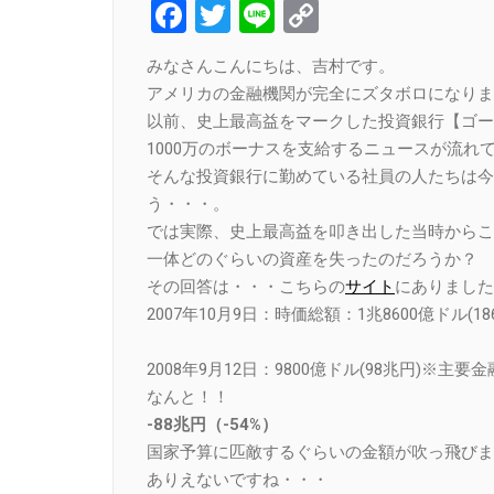
Facebook
Twitter
Line
Copy
Link
みなさんこんにちは、吉村です。
アメリカの金融機関が完全にズタボロになりま
以前、史上最高益をマークした投資銀行【ゴー
1000万のボーナスを支給するニュースが流れ
そんな投資銀行に勤めている社員の人たちは今
う・・・。
では実際、史上最高益を叩き出した当時からこ
一体どのぐらいの資産を失ったのだろうか？
その回答は・・・こちらの
サイト
にありました
2007年10月9日：時価総額：1兆8600億ドル(
2008年9月12日：9800億ドル(98兆円)※
なんと！！
-88兆円（-54%）
国家予算に匹敵するぐらいの金額が吹っ飛びま
ありえないですね・・・