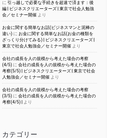
に
引っ越しで必要な手続きを超速で済ます：後
編 | ビジネスクリエーターズ | 東京で社会人勉強
会／セミナー開催
より
お金に関する簡単なお話(ビジネスマンと泥棒の
違い)
に
お金に関する簡単なお話(お金の種類を
ざっくり分けてみる) | ビジネスクリエーターズ |
東京で社会人勉強会／セミナー開催
より
会社の成長を人の規模から考えた場合の考察
(4/5)
に
会社の成長を人の規模から考えた場合の
考察(5/5) | ビジネスクリエーターズ | 東京で社会
人勉強会／セミナー開催
より
会社の成長を人の規模から考えた場合の考察
(3/5)
に
会社の成長を人の規模から考えた場合の
考察(4/5) |
より
カテゴリー