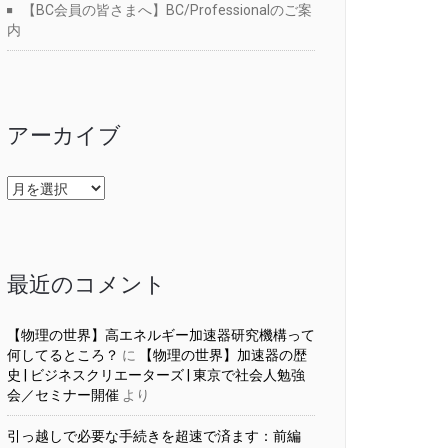
【BC会員の皆さまへ】BC/Professionalのご案
内
アーカイブ
ア
ー
カ
イ
ブ
最近のコメント
【物理の世界】高エネルギー加速器研究機構って
何してるところ？
に
【物理の世界】加速器の歴
史 | ビジネスクリエーターズ | 東京で社会人勉強
会／セミナー開催
より
引っ越しで必要な手続きを超速で済ます：前編