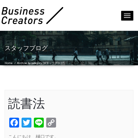
Toggl
navig
スタッフブログ
( Page252 )
Home
/
Archive by category "スタッフブログ"
読書法
Facebook
Twitter
Line
Copy
Link
こんにちは、樋口です。