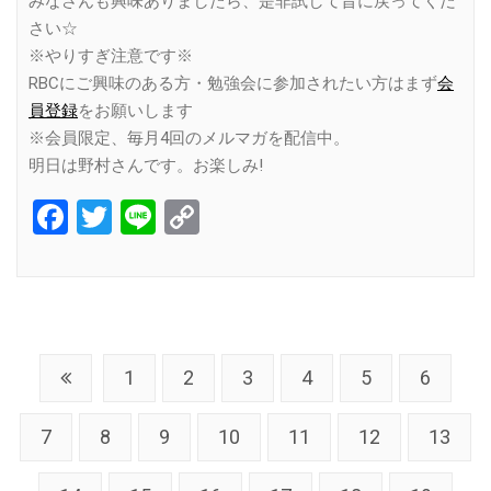
みなさんも興味ありましたら、是非試して昔に戻ってくだ
さい☆
※やりすぎ注意です※
RBCにご興味のある方・勉強会に参加されたい方はまず
会
員登録
をお願いします
※会員限定、毎月4回のメルマガを配信中。
明日は野村さんです。お楽しみ!
Facebook
Twitter
Line
Copy
Link
1
2
3
4
5
6
7
8
9
10
11
12
13