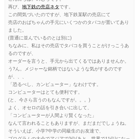
再び、
地下鉄の売店ネタ
です。
この間気づいたのですが、地下鉄某駅の売店にて
売店のおばちゃんの手元にいくつかのタバコが置いてあり
ました。
(普通に並んでいるのとは別に)
ちなみに、私はその売店でタバコを買うことがけっこうあ
るのですが、
オーダーを言うと、手元から出てくるではありませんか。
う?ん。メジャーな銘柄ではないような気がするのです
が、、、
「恐るべし、カンピューター」なわけです。
コンピューターはとても便利です。
(と、今さら言うのもなんですが。。。)
よく、オセロの話を引き合いに出して、
「コンピューターが人間より賢くなった」
なんて言われることもありますが、まだまだでしょうね。
そういえば、小学?中学の同級生のお友達で、
プログラムの大会でアジアで2位(あと、世界で11位)になっ