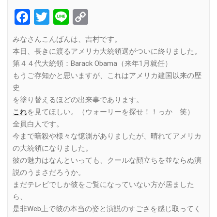
Facebook
Twitter
Line
Copy
Link
みなさんこんばんは、吉村です。
本日、長きに渡るアメリカ大統領選がついに終りました。
第４４代大統領：Barack Obama（来年1月就任）
もうご存知かと思いますが、これはアメリカ建国以来の歴
史
を塗り替えるほどの出来事であります。
これ
を見てほしい。（ウォーリーを探せ！！っか 笑）
全員白人です。
今まで暗殺や様々な憶測がありましたが、晴れてアメリカ
の大統領になりました。
彼の魅力はなんといっても、クールな顔立ちを並ならぬ演
説のうまさだろうか。
まだテレビでしか彼をご覧になっていない方が居ました
ら、
是非Web上で彼の本当の姿と演説のすごさを感じ取ってく