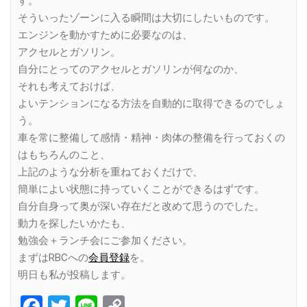
す。
そういったゾーンに入る瞬間は大切にしたいものです。
エンジンを動かすために必要なのは、
アクセルとガソリン。
自分にとってのアクセルとガソリンが何なのか、
それも考えておけば、
よいテンションになる方法を自動的に取得できるのでしょ
う。
車を常に整備して感情・精神・肉体の整備を行っておくの
はもちろんのこと、
上記のような分析を重ねておくだけで、
簡単によい状態に持っていくことができるはずです。
自分自身って奥が深い存在だと改めて思うのでした。
動力を探したいかたも、
勉強会＋ランチ会にご参加ください。
まずはRBCへの
会員登録
を。
明日も私が投稿します。
Facebook
Twitter
Line
Copy