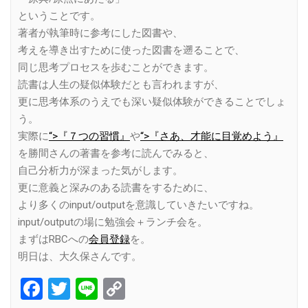
ということです。
著者が執筆時に参考にした図書や、
考えを導き出すために使った図書を遡ることで、
同じ思考プロセスを歩むことができます。
読書は人生の疑似体験だとも言われますが、
更に思考体系のうえでも深い疑似体験ができることでしょ
う。
実際に
“>『７つの習慣』
や
“>『さあ、才能に目覚めよう』
を勝間さんの著書を参考に読んでみると、
自己分析力が深まった気がします。
更に意義と深みのある読書をするために、
より多くのinput/outputを意識していきたいですね。
input/outputの場に勉強会＋ランチ会を。
まずはRBCへの
会員登録
を。
明日は、大久保さんです。
Facebook
Twitter
Line
Copy