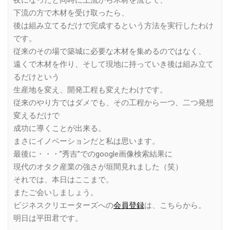
夜になったと同時に上流から木材を流して、
下流の方で木材を受け取ったら、
後は組み立てるだけで完成するという方法を実行したわけ
です。
従来のその場で築城に必要な木材を集めるのではなく、
遠くで木材を作り、そして現地に持っていき後は組み立て
るだけという
生産地を変え、開発工程も変えたわけです。
従来のやり方ではダメでも、その工程から一つ、二つ発想
変えるだけで
成功に導くことが出来る。
まさにイノベーションだと私は思います。
最後に・・・”秀吉”でのgoogle画像検索結果に
現代のオタク産業の強さが垣間見れました（笑）
それでは、本日はここまで。
またご会いしましょう。
ビジネスクリエーターズへの
会員登録
は、こちらから。
明日は平田君です。