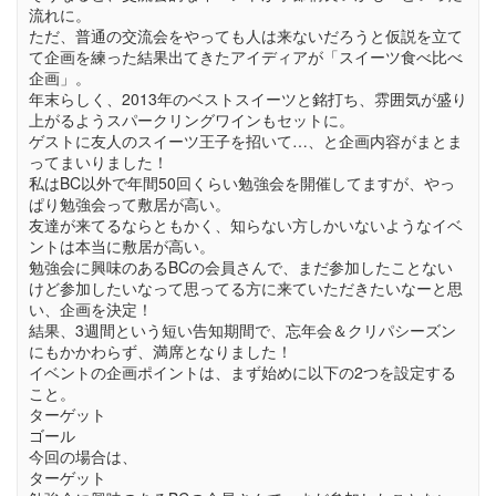
流れに。
ただ、普通の交流会をやっても人は来ないだろうと仮説を立て
て企画を練った結果出てきたアイディアが「スイーツ食べ比べ
企画」。
年末らしく、2013年のベストスイーツと銘打ち、雰囲気が盛り
上がるようスパークリングワインもセットに。
ゲストに友人のスイーツ王子を招いて…、と企画内容がまとま
ってまいりました！
私はBC以外で年間50回くらい勉強会を開催してますが、やっ
ぱり勉強会って敷居が高い。
友達が来てるならともかく、知らない方しかいないようなイベ
ントは本当に敷居が高い。
勉強会に興味のあるBCの会員さんで、まだ参加したことない
けど参加したいなって思ってる方に来ていただきたいなーと思
い、企画を決定！
結果、3週間という短い告知期間で、忘年会＆クリパシーズン
にもかかわらず、満席となりました！
イベントの企画ポイントは、まず始めに以下の2つを設定する
こと。
ターゲット
ゴール
今回の場合は、
ターゲット