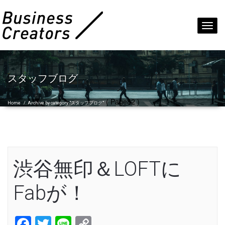
Toggl
navig
スタッフブログ
( Page82 )
Home
/
Archive by category "スタッフブログ"
渋谷無印＆LOFTに
Fabが！
Facebook
Twitter
Line
Copy