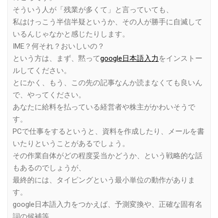
そういう人が「残業が多くて」と言っていても、
私はけっこう半信半疑というか、その人が勝手に自滅して
いるんじゃなかと感じたりします。
IME？何それ？おいしいの？
という方は、まず、黙って
google日本語入力
をインストー
ルしてください。
とにかく、もう、この先の記事なんか読まなくても良いん
で、やってください。
あなたに給料を払っている経営者や株主がかわいそうで
す。
PCで仕事をするというと、資料を作成したり、メールを書
いたりということがあるでしょう。
その作業自体がどの程度妥当かどうか、という戦略的な話
もあるのでしょうが、
最終的には、タイピングという最小単位の動作がありま
す。
google日本語入力をつかえば、予測変換や、正確な固有名
詞の候補等、