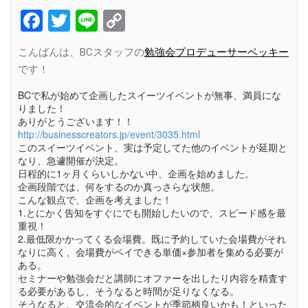
Facebook
Twitter
Line
Copy
Link
こんばんは、BCスタッフの
勉強会プロデューサーベッキー
です！
BCで私が始めて企画したスイーツイベントが無事、満員にな
りました！
ありがとうございます！！
http://businesscreators.jp/event/3035.html
このスイーツイベント、実は予定してた他のイベントが延期と
なり、急遽開催が決定。
日程的に1ヶ月くらいしかない中、企画を始めました。
企画段階では、何をするのか真っさらな状態。
こんな観点で、企画を考えました！
1.とにかく告知をすぐにでも開始したいので、スピード感を最
重視！
2.最低限かかってくる会場費。既に予約していた会場費がそれ
なりに高く、会場費がペイできる単価×参加者を集める必要が
ある。
セミナーや勉強会だと講師にオファーを出したり内容を精査す
る必要があるし、そうなると時間が足りなくなる。
そうなると、交流会的なイベントが季節柄良いかも！といった