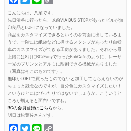
Link
こんにちは、八須です。
先日渋谷に行ったら、以前VIA BUS STOPがあったビルが無
印良品とLOFTになっていました。
商品をカスタマイズできるというのを前面に出しているよ
うで、一階には紙袋などに押せるスタンプがあったり自転
車のカスタマイズがてきる工房がありました。それから最
上階には8月にBC/Easyで行ったFabCafeのように、レーザ
ー光のプリンタとアルミに彫刻できる機械がありました
（写真はそこのものです）。
無印かLOFTで買ったものでないと加工してもらえないのが
ちょっと残念なのですが、自分色にカスタマイズしたい！
というひとにはぴったりではないでしょうか。こういうと
ころが増えると面白いですね。
BCの会員登録はこちら
から。
明日は松葉佐さんです。
Facebook
Twitter
Line
Copy