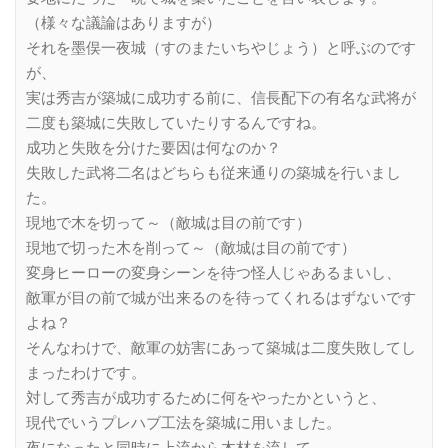
（様々な議論はありますが）
それを墨俣一夜城（すのまたいちやじょう）と呼ぶのです
が、
実は秀吉が築城に成功する前に、信長配下の有名な武将が
二度も築城に失敗していたりするんですね。
成功と失敗を分けた要因は何なのか？
失敗した武将二名はどちらも従来通りの築城を行いまし
た。
現地で木を切って～（敵城は目の前です）
現地で切った木を削って～（敵城は目の前です）
変身ヒーローの変身シーンを待つ怪人じゃあるまいし、
敵軍が目の前で城が出来るのを待ってくれるはずないです
よね？
そんなわけで、敵軍の妨害にあって築城は二度失敗してし
まったわけです。
対して秀吉が成功するために何をやったかというと、
現代でいうプレハブ工法を築城に用いました。