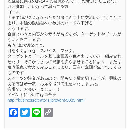
勉強会に興味のあるBCの会員さんで、まだ参加したことない
けど参加したいなって思ってる方
ゴール
今まで顔が見えなかった参加者さん同士に交流いただくことに
より、本編の勉強会への参加のハードを下げる！
となります。
企画というと内容から考えがちですが、ターゲットやゴールが
ないと迷走します。
もう1点大切なのは、
目を引くような、スパイス。フック。
ターゲットとゴールを基に企画案を色々出していき、組み合わ
せたり、そこからさらに発想を膨らませることにより、または
違う視点で考えてみることにより、面白い企画が生まれてくる
ものです！
スイーツの注文があるので、間もなく締め切りますが、興味の
ある方は若干数、お席を追加で用意いたしました。
会場で、お会いしましょう！
イベントについてはコチラ
http://businesscreators.jp/event/3035.html
Facebook
Twitter
Line
Copy
Link