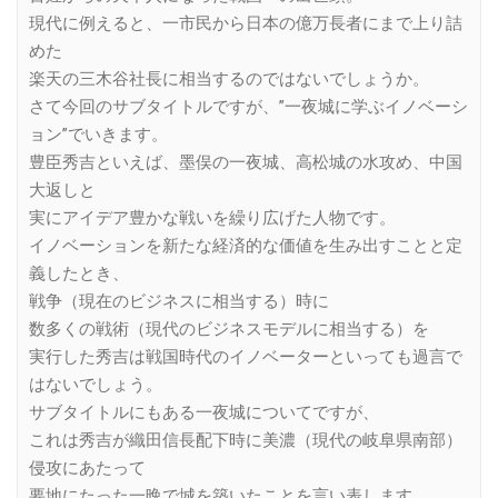
現代に例えると、一市民から日本の億万長者にまで上り詰
めた
楽天の三木谷社長に相当するのではないでしょうか。
さて今回のサブタイトルですが、”一夜城に学ぶイノベーシ
ョン”でいきます。
豊臣秀吉といえば、墨俣の一夜城、高松城の水攻め、中国
大返しと
実にアイデア豊かな戦いを繰り広げた人物です。
イノベーションを新たな経済的な価値を生み出すことと定
義したとき、
戦争（現在のビジネスに相当する）時に
数多くの戦術（現代のビジネスモデルに相当する）を
実行した秀吉は戦国時代のイノベーターといっても過言で
はないでしょう。
サブタイトルにもある一夜城についてですが、
これは秀吉が織田信長配下時に美濃（現代の岐阜県南部）
侵攻にあたって
要地にたった一晩で城を築いたことを言い表します。