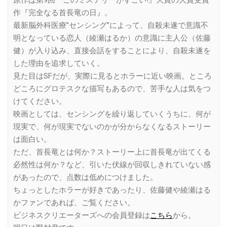
作『完全なる首長竜の日』。
最新脳外科医療”センシング”によって、自殺未遂で意識不
明となっている恋人（綾瀬はるか）の意識に主人公（佐藤
健）が入り込み、直接会話をすることにより、自殺未遂を
した理由を追求していく。
見た目はSFだが、実際に見るとホラーに近い映画。ところ
どころにグロテスクな描写もあるので、苦手な人は気をつ
けてください。
映画としては、センシングを繰り返していくうちに、何が
現実で、何が現実でないのかが分からなくなるストーリー
は面白い。
ただ、首長竜とは何か？ストーリー上に首長竜が出てくる
必然性は何か？など、引いた伏線が回収しきれていない感
があったので、点数は低めにつけました。
ちょっとしたホラーが好きであったり、佐藤健や綾瀬はる
かファンであれば、ご覧ください。
ビジネスクリエーターズへの会員登録は
こちら
から。