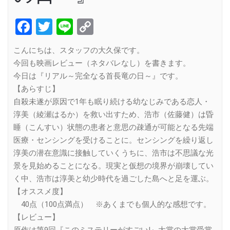
Facebook
Twitter
Line
Copy
Link
こんにちは、スタッフの大久保です。
今回も映画レビュー（ネタバレなし）を書きます。
今日は『リアル～完全なる首長竜の日～』です。
【あらすじ】
自殺未遂が原因で1年も眠り続ける幼なじみである恋人・
淳美（綾瀬はるか）を救い出すため、浩市（佐藤健）は昏
睡（こんすい）状態の患者と意思の疎通が可能となる先端
医療・センシングを受けることに。センシングを繰り返し
淳美の潜在意識に接触していくうちに、浩市は不思議な光
景を見始めることになる。現実と仮想の境界が崩壊してい
く中、浩市は淳美と幼少時代を過ごした島へと足を運ぶ。
【オススメ度】
40点（100点満点） ※あくまでも個人的な感想です。
【レビュー】
原作は第9回『このミステリーがすごい!』大賞の大賞受賞