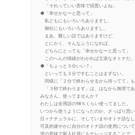
「それっていい意味で頭悪いよね」
◆「幸せかなーと思って」
私どもにもいろいろありますし、
御社にもいろいろありますし、
まあ、難しい話ではありますけど、
とにかく、そんなふうになれば、
どちらにとっても「幸せかなーと思って」
このへんの情緒がわかれば立派なオトナだ。
◆「ちょっと３分いい？」
といっても３分ですむことはまずない。
同様に「２分で終わらせるから待ってて」も
「３秒で終わります」は、はなから無理であ
みなさん、使ってませんか？
わたしは全用語の98％くらい使ってました。
いつから使うようになったのか、さっぱり思い
日々ナチュラルに、そしていまやオトナ語なし
可及的速やかに自分のオトナ語の使用について
逆の意味で新入社員にもナレッジすることで、