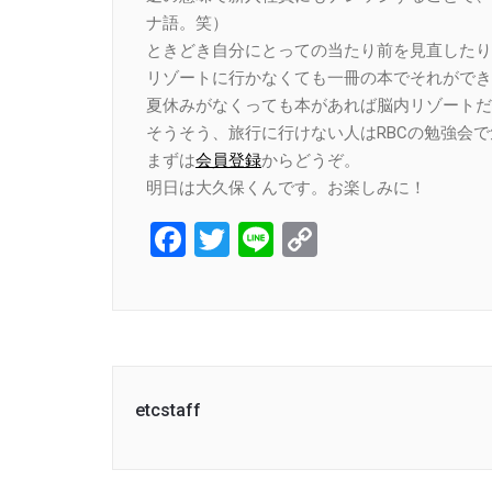
ナ語。笑）
ときどき自分にとっての当たり前を見直したり
リゾートに行かなくても一冊の本でそれができ
夏休みがなくっても本があれば脳内リゾートだ
そうそう、旅行に行けない人はRBCの勉強会
まずは
会員登録
からどうぞ。
明日は大久保くんです。お楽しみに！
Facebook
Twitter
Line
Copy
Link
etcstaff