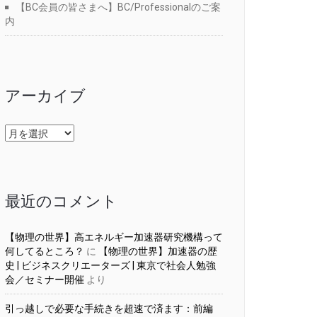
【BC会員の皆さまへ】BC/Professionalのご案
内
アーカイブ
ア
ー
カ
イ
ブ
最近のコメント
【物理の世界】高エネルギー加速器研究機構って
何してるところ？
に
【物理の世界】加速器の歴
史 | ビジネスクリエーターズ | 東京で社会人勉強
会／セミナー開催
より
引っ越しで必要な手続きを超速で済ます：前編