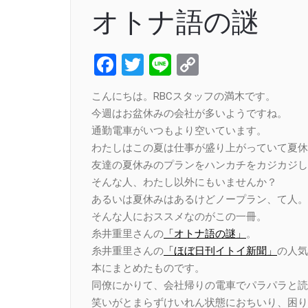
オトナ語の謎
Facebook
Twitter
Line
Copy
Link
こんにちは。RBCスタッフの満木です。
今週はお盆休みの会社が多いようですね。
通勤電車がいつもより空いています。
わたしはこの夏は仕事が盛り上がっていて夏休
友達の夏休みのプランをハンカチをカジカジし
そんな人、わたし以外にもいませんか？
あるいは夏休みはあるけどノープラン、て人。
そんな人におススメなのがこの一冊。
糸井重里さんの
「オトナ語の謎」
。
糸井重里さんの
「ほぼ日刊イトイ新聞」
の人気
本にまとめたものです。
同僚にかりて、会社帰りの電車でパラパラと読
笑いがとまらずけいれん状態におちいり、困り