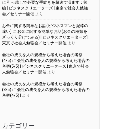
に
引っ越しで必要な手続きを超速で済ます：後
編 | ビジネスクリエーターズ | 東京で社会人勉強
会／セミナー開催
より
お金に関する簡単なお話(ビジネスマンと泥棒の
違い)
に
お金に関する簡単なお話(お金の種類を
ざっくり分けてみる) | ビジネスクリエーターズ |
東京で社会人勉強会／セミナー開催
より
会社の成長を人の規模から考えた場合の考察
(4/5)
に
会社の成長を人の規模から考えた場合の
考察(5/5) | ビジネスクリエーターズ | 東京で社会
人勉強会／セミナー開催
より
会社の成長を人の規模から考えた場合の考察
(3/5)
に
会社の成長を人の規模から考えた場合の
考察(4/5) |
より
カテゴリー