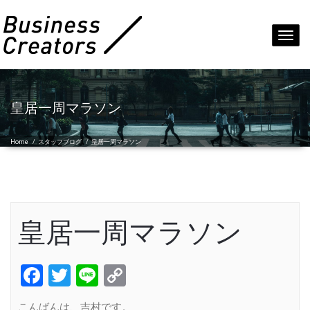
Toggl
navig
皇居一周マラソン
Home
/
スタッフブログ
/
皇居一周マラソン
皇居一周マラソン
Facebook
Twitter
Line
Copy
Link
こんばんは、吉村です。