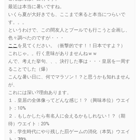
最近は本当に暑いですね。
いくら夏が大好きでも、ここまで来ると本当につらいで
す。。。
というわけで、この間友人とプールでも行こうと企画し、
色々調べたのですが・・・
ここ
を見てください。（衝撃的です！！日本ですよ？）
これじゃ。。行く意味がありませんねｗｗ
んで、考えた挙句、、、決行した事は・・・皇居を一周す
ることでした（爆）
こんな暑い日に、何でマラソン！？と思うかも知れません
が、
これには深い?理由あります。
１．皇居の全体像ってどんな感じ！？（興味本位）ウエイ
ト：10%
２．もしかしたら有名人に会えるかもしれない！？（期
待）ウエイト：20%
３．学生時代にやり残した罰ゲームの消化（本気）ウエイ
ト：
70%