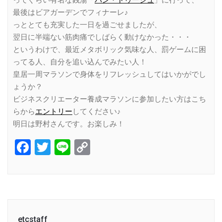
ってぐらい有名な銭湯「
バン・ドゥーシュ
」に行って、
最後はビアガーデンでフィナーレ♪
っととても充実した一日を過ごせましたが、
翌日に半端ない筋肉痛でしばらく動けなかった・・・
というわけで、最近メタボリック気味な人、罰ゲームに困
ってる人、自分を追い込んでみたい人！
皇居一周マラソンで身体をリフレッシュしてはいかがでし
ょうか？
ビジネスクリエーター養成マラソンに参加したい方はこち
らから
エントリー
してください♪
明日は野村さんです。お楽しみ！
Facebook
Twitter
Line
Copy
Link
etcstaff