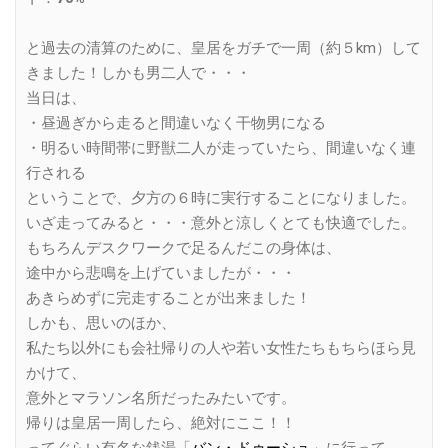
と過去の清算のために、皇居をガチで一周（約５km）して
きました！しかも男二人で・・・
当日は、
・昼過ぎから走ると間違いなく干物男になる
・明るい時間帯に野獣二人が走っていたら、間違いなく連
行される
ということで、夕方の６時に実行することになりました。
いざ走ってみると・・・意外と涼しくとても快適でした。
もちろんデスクワークで足るんだこの身体は、
途中から悲鳴を上げていましたが・・・
あきらめずに完走することが出来ました！
しかも、思いのほか、
私たち以外にも会社帰りの人や若い女性たちもちらほら見
かけて、
意外とマラソン名所だったみたいです。
帰りは皇居一周したら、絶対にここ！！