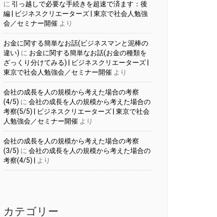
に
引っ越しで必要な手続きを超速で済ます：後
編 | ビジネスクリエーターズ | 東京で社会人勉強
会／セミナー開催
より
お金に関する簡単なお話(ビジネスマンと泥棒の
違い)
に
お金に関する簡単なお話(お金の種類を
ざっくり分けてみる) | ビジネスクリエーターズ |
東京で社会人勉強会／セミナー開催
より
会社の成長を人の規模から考えた場合の考察
(4/5)
に
会社の成長を人の規模から考えた場合の
考察(5/5) | ビジネスクリエーターズ | 東京で社会
人勉強会／セミナー開催
より
会社の成長を人の規模から考えた場合の考察
(3/5)
に
会社の成長を人の規模から考えた場合の
考察(4/5) |
より
カテゴリー