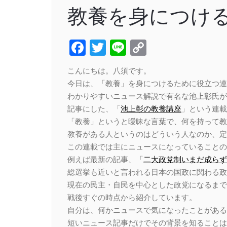
教養を身につけ
Facebook
Twitter
Line
Copy
Link
こんにちは。八須です。
今日は、「教養」を身につけるために役立つ連
わかりやすいニュース解説で有名な池上彰氏が
記事にした、「
池上彰の教養講座
」という連載
「教養」というと曖昧な言葉で、何を持って教
教養がある人というのはどういう人なのか、定
この連載では主にニュースになっていることの
例えば最新の記事、「
二大政党制いまだ成らず
総選挙も近いと言われる日本の国政に関わる政
現在の民主・自民を中心とした政党になるまで
戦後すぐの時点から紹介しています。
自分は、何かニュースで気になったことがある
短いニュース記事だけでその背景を知ることは