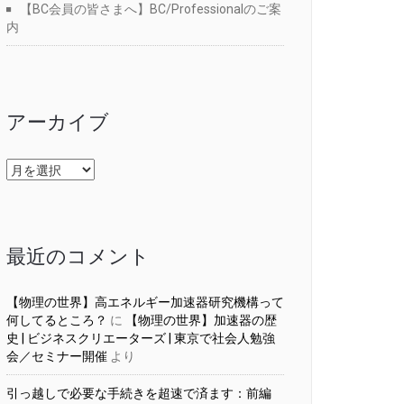
【BC会員の皆さまへ】BC/Professionalのご案
内
アーカイブ
ア
ー
カ
イ
ブ
最近のコメント
【物理の世界】高エネルギー加速器研究機構って
何してるところ？
に
【物理の世界】加速器の歴
史 | ビジネスクリエーターズ | 東京で社会人勉強
会／セミナー開催
より
引っ越しで必要な手続きを超速で済ます：前編