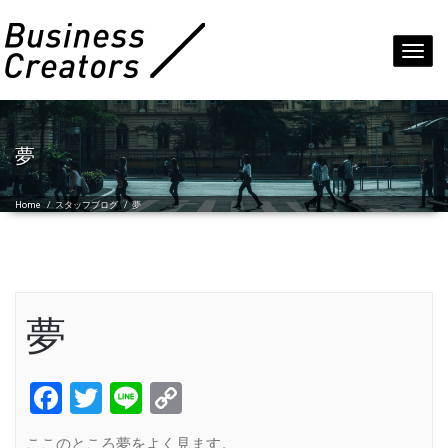
Toggl
navig
夢
Home
/
スタッフブログ
/
夢
夢
Facebook
Twitter
Line
Copy
Link
ここのところ夢をよく見ます。