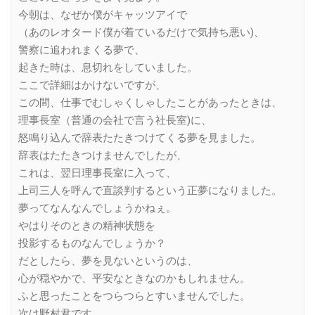
今朝は、なぜか僕がキャッツアイで
（あのレオタード僕が着ているだけで気持ち悪い)、
警察に追われまくる夢で、
起きた時は、息切れをしていました。
ここで詳細はかけないですが、
この間、仕事でむしゃくしゃしたことがあったときは、
理事長室（普通の会社で言う社長室)に、
怒鳴り込んで辞表たたきつけてくる夢を見ました。
辞表はたたきつけませんでしたが、
これは、翌日理事長室に入って、
上司三人を呼んで直談判するという正夢になりました。
夢ってなんなんでしょうかねぇ。
やはりそのときの精神状態を
投影するものなんでしょうか？
だとしたら、夢を見ないというのは、
心が穏やかで、平安なときなのかもしれません。
ふと思ったことをつらつらとすいませんでした。
次は野村君です。